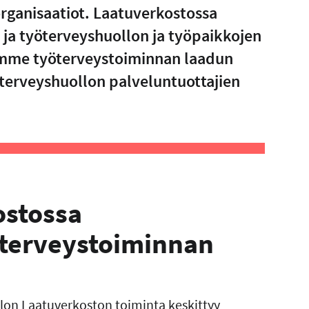
organisaatiot. Laatuverkostossa
ja työterveyshuollon ja työpaikkojen
tämme työterveystoiminnan laadun
öterveyshuollon palveluntuottajien
stossa
öterveystoiminnan
lon Laatuverkoston toiminta keskittyy