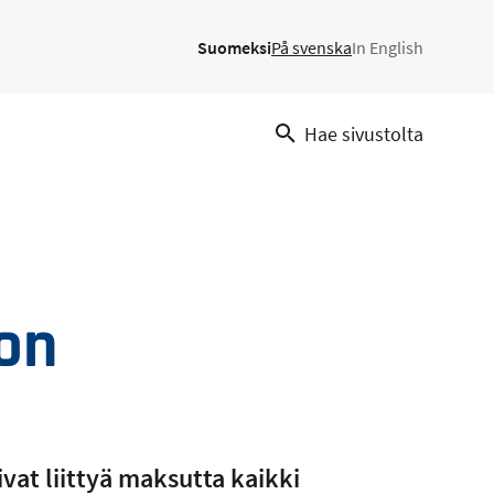
Suomeksi
På svenska
In English
Hae sivustolta
on
at liittyä maksutta kaikki