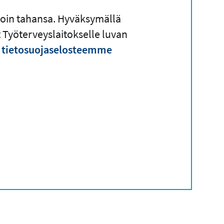
lloin tahansa. Hyväksymällä
Työterveyslaitokselle luvan
n
tietosuojaselosteemme