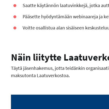
Saatte käytännön laatuvinkkejä, jotka aut
Pääsette hyödyntämään webinaareja ja k
Voitte osallistua alan sisäiseen keskustel
Näin liitytte Laatuver
Täytä jäsenhakemus, jotta teidänkin organisa
maksutonta Laatuverkostoa.