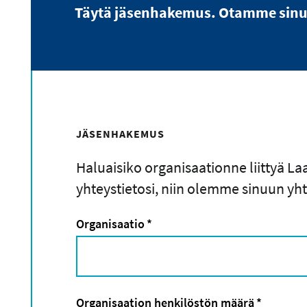
Täytä jäsenhakemus. Otamme sinu
JÄSENHAKEMUS
Haluaisiko organisaationne liittyä L
yhteystietosi, niin olemme sinuun y
Organisaatio
*
Organisaation henkilöstön määrä
*