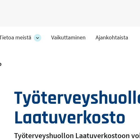
Tietoa meistä
Vaikuttaminen
Ajankohtaista
at
Tietoa
meistä
-
hteet
osion
O
alakohteet
Työterveyshuoll
Laatuverkosto
Työterveyshuollon Laatuverkostoon voiv