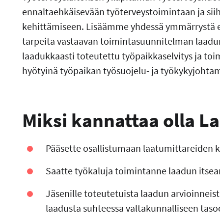
ennaltaehkäisevään työterveystoimintaan ja siih
kehittämiseen. Lisäämme yhdessä ymmärrystä es
tarpeita vastaavan toimintasuunnitelman laadun k
laadukkaasti toteutettu työpaikkaselvitys ja to
hyötyinä työpaikan työsuojelu- ja työkykyjohta
Miksi kannattaa olla L
Pääsette osallistumaan laatumittareiden 
Saatte työkaluja toimintanne laadun itsear
Jäsenille toteutetuista laadun arvioinnei
laadusta suhteessa valtakunnalliseen taso