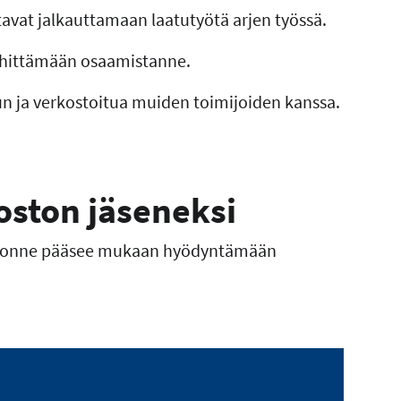
tavat jalkauttamaan laatutyötä arjen työssä.
ehittämään osaamistanne.
uun ja verkostoitua muiden toimijoiden kanssa.
koston jäseneksi
ationne pääsee mukaan hyödyntämään