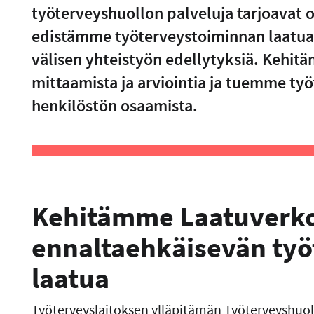
työterveyshuollon palveluja tarjoavat 
edistämme työterveystoiminnan laatua 
välisen yhteistyön edellytyksiä. Kehi
mittaamista ja arviointia ja tuemme ty
henkilöstön osaamista.
Kehitämme Laatuverko
ennaltaehkäisevän ty
laatua
Työterveyslaitoksen ylläpitämän Työterveyshuol