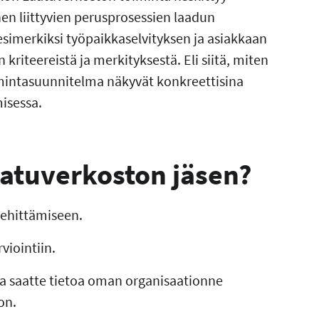
en liittyvien perusprosessien laadun
imerkiksi työpaikkaselvityksen ja asiakkaan
riteereistä ja merkityksestä. Eli siitä, miten
imintasuunnitelma näkyvät konkreettisina
misessa.
aatuverkoston jäsen?
kehittämiseen.
viointiin.
sta saatte tietoa oman organisaationne
on.