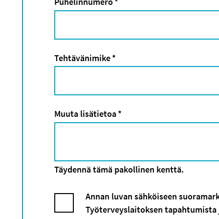
Puhelinnumero
*
Tehtävänimike
*
Muuta lisätietoa
*
Täydennä tämä pakollinen kenttä.
Annan luvan sähköiseen suoramarkki
Työterveyslaitoksen tapahtumista j