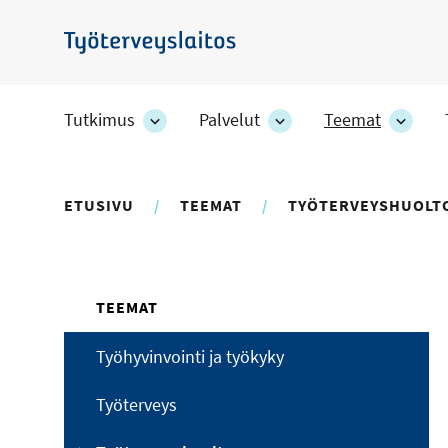
Hyppää
pääsisältöön
Työterveyslaitos
Tutkimus
Palvelut
Teemat
Tutkimus
Palvelut
Teem
-
-
-
osion
osion
osion
alakohteet
alakohteet
alako
ETUSIVU
TEEMAT
TYÖTERVEYSHUOLT
TEEMAT
Työhyvinvointi ja työkyky
Työterveys