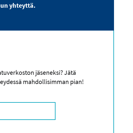
un yhteyttä.
aatuverkoston jäseneksi? Jätä
hteydessä mahdollisimman pian!