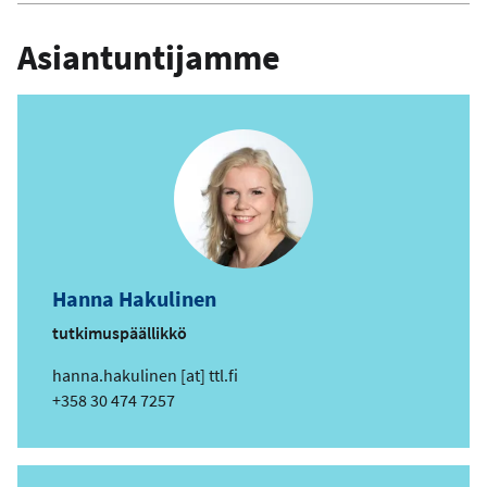
Asiantuntijamme
Hanna Hakulinen
tutkimuspäällikkö
s
hanna.hakulinen
[at]
ttl.fi
ä
Puhelin
+358 30 474 7257
h
k
ö