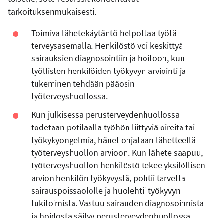
tarkoituksenmukaisesti.
Toimiva lähetekäytäntö helpottaa työtä
terveysasemalla. Henkilöstö voi keskittyä
sairauksien diagnosointiin ja hoitoon, kun
työllisten henkilöiden työkyvyn arviointi ja
tukeminen tehdään pääosin
työterveyshuollossa.
Kun julkisessa perusterveydenhuollossa
todetaan potilaalla työhön liittyviä oireita tai
työkykyongelmia, hänet ohjataan lähetteellä
työterveyshuollon arvioon. Kun lähete saapuu,
työterveyshuollon henkilöstö tekee yksilöllisen
arvion henkilön työkyvystä, pohtii tarvetta
sairauspoissaololle ja huolehtii työkyvyn
tukitoimista. Vastuu sairauden diagnosoinnista
ja hoidosta säilyy perusterveydenhuollossa.