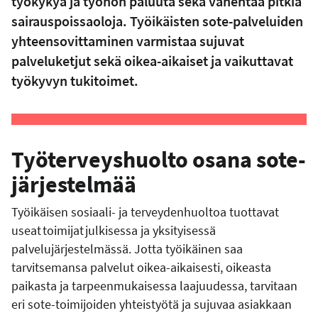
työkykyä ja työhön paluuta sekä vähentää pitkiä
sairauspoissaoloja. Työikäisten sote-palveluiden
yhteensovittaminen varmistaa sujuvat
palveluketjut sekä oikea-aikaiset ja vaikuttavat
työkyvyn tukitoimet.
Työterveyshuolto osana sote-
järjestelmää
Työikäisen sosiaali- ja terveydenhuoltoa tuottavat
useat toimijat julkisessa ja yksityisessä
palvelujärjestelmässä. Jotta työikäinen saa
tarvitsemansa palvelut oikea-aikaisesti, oikeasta
paikasta ja tarpeenmukaisessa laajuudessa, tarvitaan
eri sote-toimijoiden yhteistyötä ja sujuvaa asiakkaan