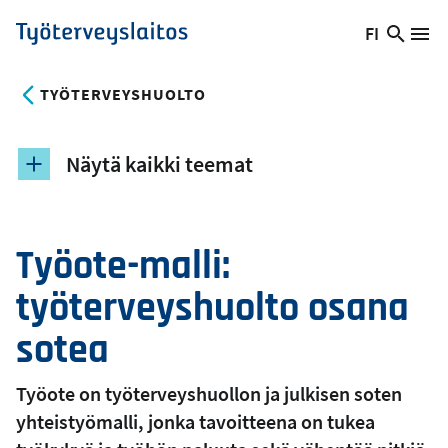
Hyppää
FI
Hae
Vaihda
Va
Työterveyslaitos
pääsisältöön
sivust
kieltä,
nykyinen
TYÖTERVEYSHUOLTO
kieli:
Näytä kaikki teemat
Työote-malli:
työterveyshuolto osana
sotea
Työote on työterveyshuollon ja julkisen soten
yhteistyömalli, jonka tavoitteena on tukea