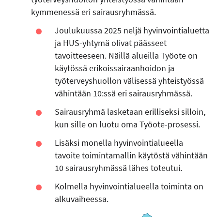
kymmenessä eri sairausryhmässä.
Joulukuussa 2025 neljä hyvinvointialuetta
ja HUS-yhtymä olivat päässeet
tavoitteeseen. Näillä alueilla Työote on
käytössä erikoissairaanhoidon ja
työterveyshuollon välisessä yhteistyössä
vähintään 10:ssä eri sairausryhmässä.
Sairausryhmä lasketaan erilliseksi silloin,
kun sille on luotu oma Työote-prosessi.
Lisäksi monella hyvinvointialueella
tavoite toimintamallin käytöstä vähintään
10 sairausryhmässä lähes toteutui.
Kolmella hyvinvointialueella toiminta on
alkuvaiheessa.