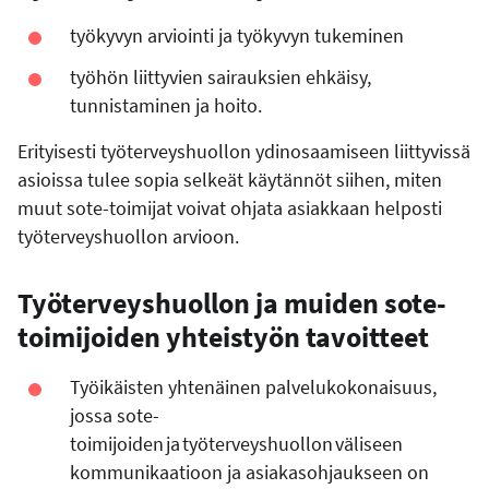
työkyvyn arviointi ja työkyvyn tukeminen
työhön liittyvien sairauksien ehkäisy,
tunnistaminen ja hoito.
Erityisesti työterveyshuollon ydinosaamiseen liittyvissä
asioissa tulee sopia selkeät käytännöt siihen, miten
muut sote-toimijat voivat ohjata asiakkaan helposti
työterveyshuollon arvioon.
Työterveyshuollon ja muiden sote-
toimijoiden yhteistyön tavoitteet
Työikäisten yhtenäinen palvelukokonaisuus,
jossa sote-
toimijoiden ja työterveyshuollon väliseen
kommunikaatioon ja asiakasohjaukseen on