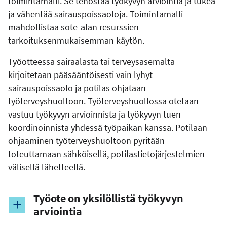
toimintamalli. Se tehostaa työkyvyn arviointia ja tukea
ja vähentää sairauspoissaoloja. Toimintamalli
mahdollistaa sote-alan resurssien
tarkoituksenmukaisemman käytön.
Työotteessa sairaalasta tai terveysasemalta
kirjoitetaan pääsääntöisesti vain lyhyt
sairauspoissaolo ja potilas ohjataan
työterveyshuoltoon. Työterveyshuollossa otetaan
vastuu työkyvyn arvioinnista ja työkyvyn tuen
koordinoinnista yhdessä työpaikan kanssa. Potilaan
ohjaaminen työterveyshuoltoon pyritään
toteuttamaan sähköisellä, potilastietojärjestelmien
välisellä lähetteellä.
Työote on yksilöllistä työkyvyn
arviointia