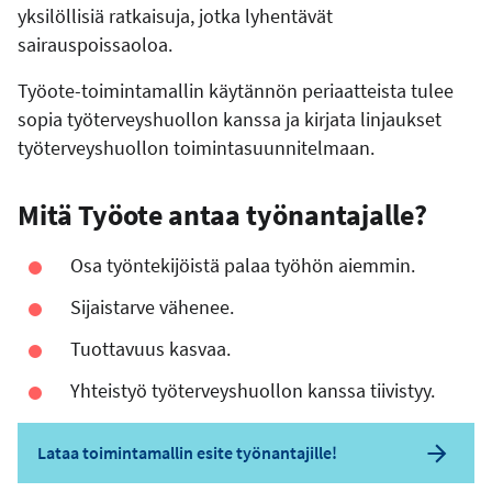
yksilöllisiä ratkaisuja, jotka lyhentävät
sairauspoissaoloa.
Työote-toimintamallin käytännön periaatteista tulee
sopia työterveyshuollon kanssa ja kirjata linjaukset
työterveyshuollon toimintasuunnitelmaan.
Mitä Työote antaa työnantajalle?
Osa työntekijöistä palaa työhön aiemmin.
Sijaistarve vähenee.
Tuottavuus kasvaa.
Yhteistyö työterveyshuollon kanssa tiivistyy.
Lataa toimintamallin esite työnantajille!