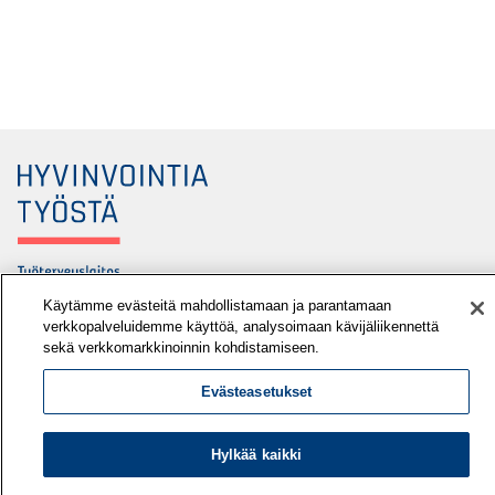
Käytämme evästeitä mahdollistamaan ja parantamaan
Työterveyslaitos
verkkopalveluidemme käyttöä, analysoimaan kävijäliikennettä
sekä verkkomarkkinoinnin kohdistamiseen.
PL 40
00032 TYÖTERVEYSLAITOS
Evästeasetukset
Puhelin: 030 474 1 (pvm/mpm)
Hylkää kaikki
Yhteystiedot