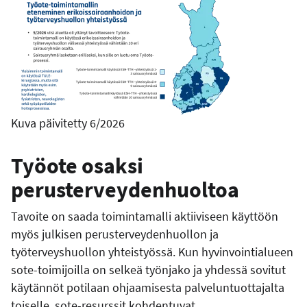
Kuva päivitetty 6/2026
Työote osaksi
perusterveydenhuoltoa
Tavoite on saada toimintamalli aktiiviseen käyttöön
myös julkisen perusterveydenhuollon ja
työterveyshuollon yhteistyössä. Kun hyvinvointialueen
sote-toimijoilla on selkeä työnjako ja yhdessä sovitut
käytännöt potilaan ohjaamisesta palveluntuottajalta
toiselle, sote-resurssit kohdentuvat