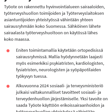
Työote on rakennettu hyvinvointialueen sairaaloiden,
työterveyshuollon toimijoiden ja Työterveyslaitoksen
asiantuntijoiden yhteistyössä vähintään yhteen
sairausryhmään koko Suomessa. Sähköinen lähete
sairaalasta työterveyshuoltoon on käytössä lähes
koko maassa.
Eniten toimintamallia käytetään ortopedisissä
sairausryhmissä. Mallia hyödynnetään laajasti
myös esimerkiksi psykiatristen, kardiologisten,
fysiatristen, neurologisten ja syöpäpotilaiden
työkyvyn tuessa.
Alkuvuonna 2024 sosiaali- ja terveysministeriö
julkaisi valtakunnalliset tavoitteet sosiaali- ja
terveydenhuollon järjestämiselle. Yksi tavoite on
saada Työote käyttöön erikoissairaanhoidon ja
työterveyshuollon yhteistyössä vähintään