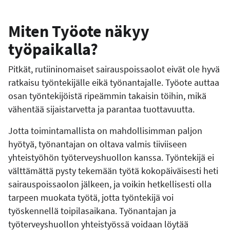
Miten Työote näkyy
työpaikalla?
Pitkät, rutiininomaiset sairauspoissaolot eivät ole hyvä
ratkaisu työntekijälle eikä työnantajalle. Työote auttaa
osan työntekijöistä ripeämmin takaisin töihin, mikä
vähentää sijaistarvetta ja parantaa tuottavuutta.
Jotta toimintamallista on mahdollisimman paljon
hyötyä, työnantajan on oltava valmis tiiviiseen
yhteistyöhön työterveyshuollon kanssa. Työntekijä ei
välttämättä pysty tekemään työtä kokopäiväisesti heti
sairauspoissaolon jälkeen, ja voikin hetkellisesti olla
tarpeen muokata työtä, jotta työntekijä voi
työskennellä toipilasaikana. Työnantajan ja
työterveyshuollon yhteistyössä voidaan löytää