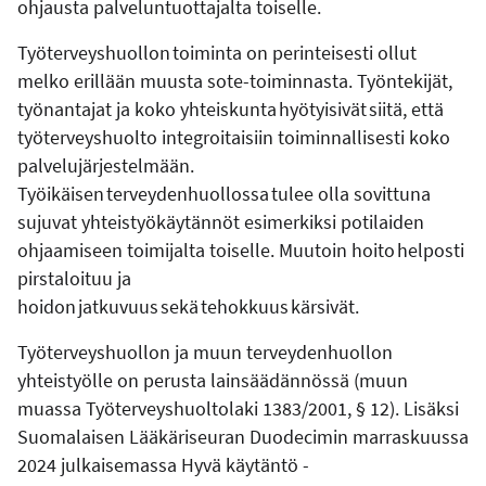
ohjausta palveluntuottajalta toiselle.
Työterveyshuollon toiminta on perinteisesti ollut
melko erillään muusta sote-toiminnasta. Työntekijät,
työnantajat ja koko yhteiskunta hyötyisivät siitä, että
työterveyshuolto integroitaisiin toiminnallisesti koko
palvelujärjestelmään.
Työikäisen terveydenhuollossa tulee olla sovittuna
sujuvat yhteistyökäytännöt esimerkiksi potilaiden
ohjaamiseen toimijalta toiselle. Muutoin hoito helposti
pirstaloituu ja
hoidon jatkuvuus sekä tehokkuus kärsivät.
Työterveyshuollon ja muun terveydenhuollon
yhteistyölle on perusta lainsäädännössä (muun
muassa Työterveyshuoltolaki 1383/2001, § 12). Lisäksi
Suomalaisen Lääkäriseuran Duodecimin marraskuussa
2024 julkaisemassa Hyvä käytäntö -