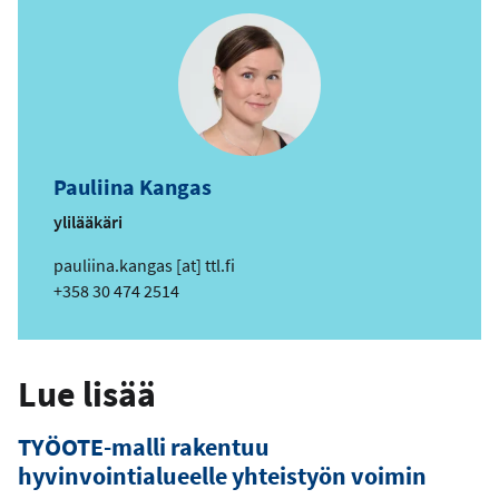
p
o
s
t
i
o
s
Pauliina Kangas
o
i
ylilääkäri
t
s
pauliina.kangas
[at]
ttl.fi
e
ä
Puhelin
+358 30 474 2514
h
k
ö
Lue lisää
p
o
TYÖOTE-malli rakentuu
s
t
hyvinvointialueelle yhteistyön voimin
i