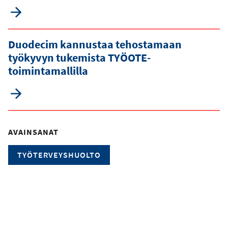
o
s
o
Duodecim kannustaa tehostamaan
i
työkyvyn tukemista TYÖOTE-
t
toimintamallilla
e
AVAINSANAT
TYÖTERVEYSHUOLTO