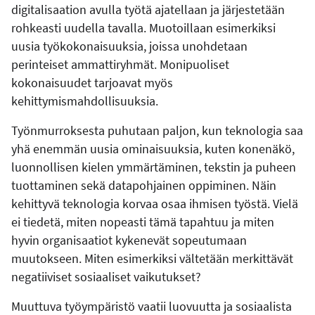
digitalisaation avulla työtä ajatellaan ja järjestetään
rohkeasti uudella tavalla. Muotoillaan esimerkiksi
uusia työkokonaisuuksia, joissa unohdetaan
perinteiset ammattiryhmät. Monipuoliset
kokonaisuudet tarjoavat myös
kehittymismahdollisuuksia.
Työnmurroksesta puhutaan paljon, kun teknologia saa
yhä enemmän uusia ominaisuuksia, kuten konenäkö,
luonnollisen kielen ymmärtäminen, tekstin ja puheen
tuottaminen sekä datapohjainen oppiminen. Näin
kehittyvä teknologia korvaa osaa ihmisen työstä. Vielä
ei tiedetä, miten nopeasti tämä tapahtuu ja miten
hyvin organisaatiot kykenevät sopeutumaan
muutokseen. Miten esimerkiksi vältetään merkittävät
negatiiviset sosiaaliset vaikutukset?
Muuttuva työympäristö vaatii luovuutta ja sosiaalista