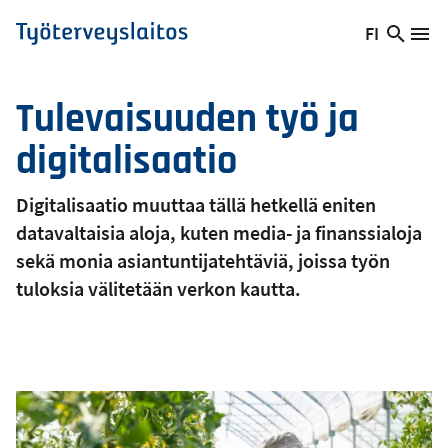
Hyppää
FI
Hae
Vaihda
Va
Työterveyslaitos
pääsisältöön
sivust
kieltä,
nykyinen
Tulevaisuuden työ ja
kieli:
digitalisaatio
Digitalisaatio muuttaa tällä hetkellä eniten
datavaltaisia aloja, kuten media- ja finanssialoja
sekä monia asiantuntijatehtäviä, joissa työn
tuloksia välitetään verkon kautta.