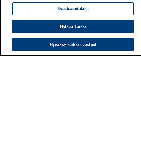
Evästeasetukset
Hylkää kaikki
Hyväksy kaikki evästeet
Työterveyslaitos
PL 40
00032 TYÖTERVEYSLAITOS
Puhelin: 030 474 1 (pvm/mpm)
Yhteystiedot
Laskutustiedot
Medialle
Tietoa meistä
Avoimet työpaikat