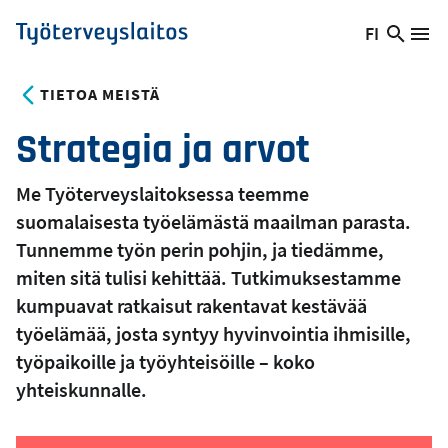
Hyppää
FI
Hae
Vaihda
Va
Työterveyslaitos
pääsisältöön
sivust
kieltä,
nykyinen
TIETOA MEISTÄ
kieli:
Strategia ja arvot
Me Työterveyslaitoksessa teemme
suomalaisesta työelämästä maailman parasta.
Tunnemme työn perin pohjin, ja tiedämme,
miten sitä tulisi kehittää. Tutkimuksestamme
kumpuavat ratkaisut rakentavat kestävää
työelämää, josta syntyy hyvinvointia ihmisille,
työpaikoille ja työyhteisöille – koko
yhteiskunnalle.