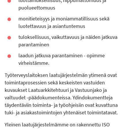
luottamuksellisuus, riippumattomuus ja
puolueettomuus
monitieteisyys ja moniammatillisuus sekä
luotettavuus ja asiantuntemus
tuloksellisuus, vaikuttavuus ja näiden jatkuva
parantaminen
laadun jatkuva parantaminen - opimme
virheistämme.
Työterveyslaitoksen laatujärjestelmän ytimenä ovat
toimintaprosessien sekä keskeisten vastuiden
kuvaukset Laatuarkkitehtuuri ja Vastuunjako ja
valtuudet -päädokumenteissa. Ydindokumentteja
täydentäviin toiminta- ja työohjeisiin ovat kuvattuna
tuki- ja asiakastoimintojen yhtenäiset toimintatavat.
Yleinen laatujärjestelmämme on rakennettu ISO