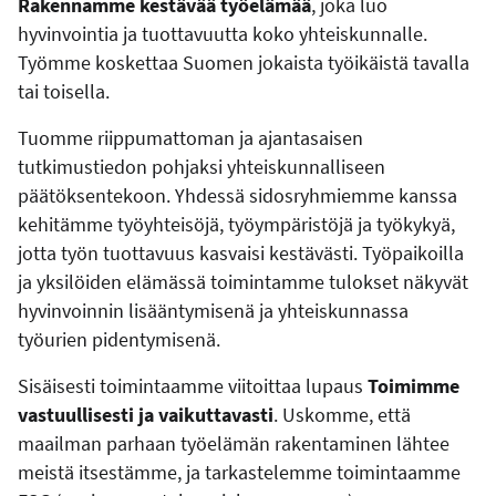
Rakennamme kestävää työelämää
, joka luo
hyvinvointia ja tuottavuutta koko yhteiskunnalle.
Työmme koskettaa Suomen jokaista työikäistä tavalla
tai toisella.
Tuomme riippumattoman ja ajantasaisen
tutkimustiedon pohjaksi yhteiskunnalliseen
päätöksentekoon. Yhdessä sidosryhmiemme kanssa
kehitämme työyhteisöjä, työympäristöjä ja työkykyä,
jotta työn tuottavuus kasvaisi kestävästi. Työpaikoilla
ja yksilöiden elämässä toimintamme tulokset näkyvät
hyvinvoinnin lisääntymisenä ja yhteiskunnassa
työurien pidentymisenä.
Sisäisesti toimintaamme viitoittaa lupaus
Toimimme
vastuullisesti ja vaikuttavasti
. Uskomme, että
maailman parhaan työelämän rakentaminen lähtee
meistä itsestämme, ja tarkastelemme toimintaamme