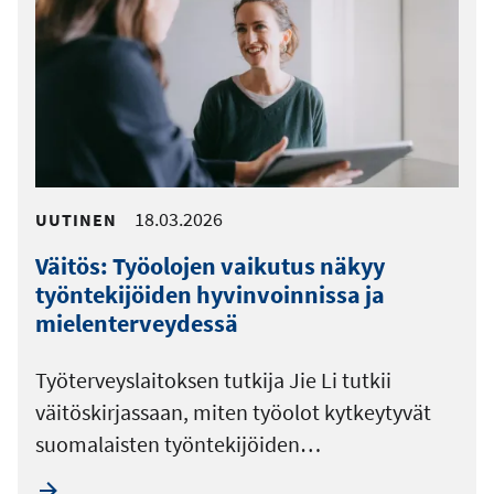
18.03.2026
UUTINEN
Väitös: Työolojen vaikutus näkyy
työntekijöiden hyvinvoinnissa ja
mielenterveydessä
Työterveyslaitoksen tutkija Jie Li tutkii
väitöskirjassaan, miten työolot kytkeytyvät
suomalaisten työntekijöiden…