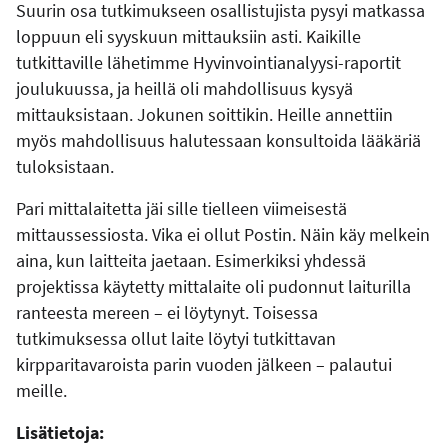
Suurin osa tutkimukseen osallistujista pysyi matkassa
loppuun eli syyskuun mittauksiin asti. Kaikille
tutkittaville lähetimme Hyvinvointianalyysi-raportit
joulukuussa, ja heillä oli mahdollisuus kysyä
mittauksistaan. Jokunen soittikin. Heille annettiin
myös mahdollisuus halutessaan konsultoida lääkäriä
tuloksistaan.
Pari mittalaitetta jäi sille tielleen viimeisestä
mittaussessiosta. Vika ei ollut Postin. Näin käy melkein
aina, kun laitteita jaetaan. Esimerkiksi yhdessä
projektissa käytetty mittalaite oli pudonnut laiturilla
ranteesta mereen – ei löytynyt. Toisessa
tutkimuksessa ollut laite löytyi tutkittavan
kirpparitavaroista parin vuoden jälkeen – palautui
meille.
Lisätietoja: