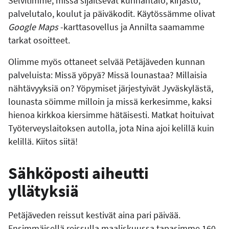
Selvitimme, missä sijaitsevat kunnantalo, kirjasto,
palvelutalo, koulut ja päiväkodit. Käytössämme olivat
Google Maps
-karttasovellus ja Annilta saamamme
tarkat osoitteet.
Olimme myös ottaneet selvää Petäjäveden kunnan
palveluista: Missä yöpyä? Missä lounastaa? Millaisia
nähtävyyksiä on? Yöpymiset järjestyivät Jyväskylästä,
lounasta söimme milloin ja missä kerkesimme, kaksi
hienoa kirkkoa kiersimme hätäisesti. Matkat hoituivat
Työterveyslaitoksen autolla, jota Nina ajoi kelillä kuin
kelillä. Kiitos siitä!
Sähköposti aiheutti
yllätyksiä
Petäjäveden reissut kestivät aina pari päivää.
Ensimmäisellä reissulla maaliskuussa tapasimme 160