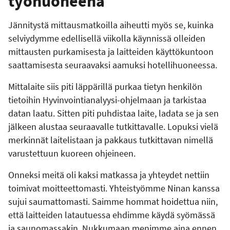
työhuoneena
Jännitystä mittausmatkoilla aiheutti myös se, kuinka
selviydymme edellisellä viikolla käynnissä olleiden
mittausten purkamisesta ja laitteiden käyttökuntoon
saattamisesta seuraavaksi aamuksi hotellihuoneessa.
Mittalaite siis piti läppärillä purkaa tietyn henkilön
tietoihin Hyvinvointianalyysi-ohjelmaan ja tarkistaa
datan laatu. Sitten piti puhdistaa laite, ladata se ja sen
jälkeen alustaa seuraavalle tutkittavalle. Lopuksi vielä
merkinnät laitelistaan ja pakkaus tutkittavan nimellä
varustettuun kuoreen ohjeineen.
Onneksi meitä oli kaksi matkassa ja yhteydet nettiin
toimivat moitteettomasti. Yhteistyömme Ninan kanssa
sujui saumattomasti. Saimme hommat hoidettua niin,
että laitteiden latautuessa ehdimme käydä syömässä
ja saunomassakin. Nukkumaan menimme aina ennen