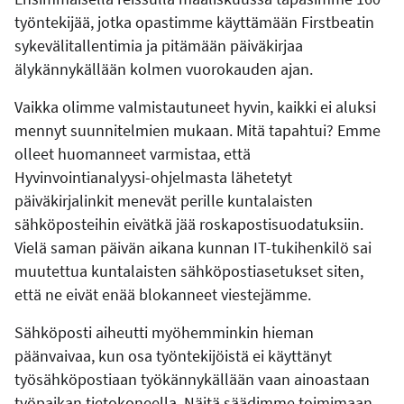
työntekijää, jotka opastimme käyttämään Firstbeatin
sykevälitallentimia ja pitämään päiväkirjaa
älykännykällään kolmen vuorokauden ajan.
Vaikka olimme valmistautuneet hyvin, kaikki ei aluksi
mennyt suunnitelmien mukaan. Mitä tapahtui? Emme
olleet huomanneet varmistaa, että
Hyvinvointianalyysi-ohjelmasta lähetetyt
päiväkirjalinkit menevät perille kuntalaisten
sähköposteihin eivätkä jää roskapostisuodatuksiin.
Vielä saman päivän aikana kunnan IT-tukihenkilö sai
muutettua kuntalaisten sähköpostiasetukset siten,
että ne eivät enää blokanneet viestejämme.
Sähköposti aiheutti myöhemminkin hieman
päänvaivaa, kun osa työntekijöistä ei käyttänyt
työsähköpostiaan työkännykällään vaan ainoastaan
työpaikan tietokoneella. Näitä säädimme toimimaan