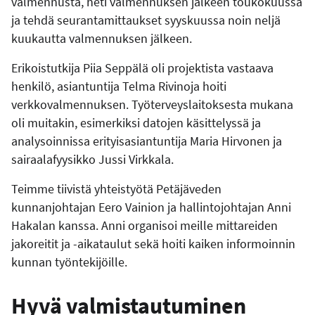
valmennusta, heti valmennuksen jälkeen toukokuussa
ja tehdä seurantamittaukset syyskuussa noin neljä
kuukautta valmennuksen jälkeen.
Erikoistutkija Piia Seppälä oli projektista vastaava
henkilö, asiantuntija Telma Rivinoja hoiti
verkkovalmennuksen. Työterveyslaitoksesta mukana
oli muitakin, esimerkiksi datojen käsittelyssä ja
analysoinnissa erityisasiantuntija Maria Hirvonen ja
sairaalafyysikko Jussi Virkkala.
Teimme tiivistä yhteistyötä Petäjäveden
kunnanjohtajan Eero Vainion ja hallintojohtajan Anni
Hakalan kanssa. Anni organisoi meille mittareiden
jakoreitit ja -aikataulut sekä hoiti kaiken informoinnin
kunnan työntekijöille.
Hyvä valmistautuminen