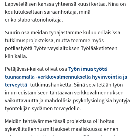
Lapveteläisen kanssa yhteensä kuusi kertaa. Nina on
koulutukseltaan sairaanhoitaja, minä
erikoislaboratoriohoitaja.
Suurin osa meidän työajastamme kuluu erilaisissa
tutkimusprojekteissa, mutta teemme myös
potilastyötä Työterveyslaitoksen Työlääketieteen
klinikalla.
Petäjävesi-keikat olivat osa
Työn imua työtä
tuunaamalla -verkkovalmennuksella hyvinvointia ja
terveyttä
-tutkimushanketta. Siinä selvitetään työn
imun edistämiseen tähtäävän verkkovalmennuksen
vaikuttavuutta ja mahdollisia psykofysiologisia hyötyjä
työntekijän sydämen terveydelle.
Meidän tehtävämme tässä projektissa oli hoitaa
sykevälitallennusmittaukset maaliskuussa ennen