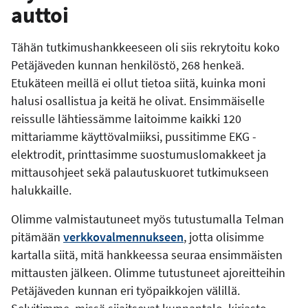
auttoi
Tähän tutkimushankkeeseen oli siis rekrytoitu koko
Petäjäveden kunnan henkilöstö, 268 henkeä.
Etukäteen meillä ei ollut tietoa siitä, kuinka moni
halusi osallistua ja keitä he olivat. Ensimmäiselle
reissulle lähtiessämme laitoimme kaikki 120
mittariamme käyttövalmiiksi, pussitimme EKG -
elektrodit, printtasimme suostumuslomakkeet ja
mittausohjeet sekä palautuskuoret tutkimukseen
halukkaille.
Olimme valmistautuneet myös tutustumalla Telman
pitämään
verkkovalmennukseen
, jotta olisimme
kartalla siitä, mitä hankkeessa seuraa ensimmäisten
mittausten jälkeen. Olimme tutustuneet ajoreitteihin
Petäjäveden kunnan eri työpaikkojen välillä.