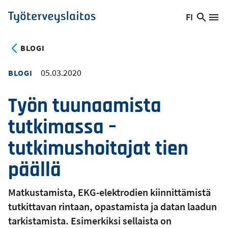
Hyppää
FI
Hae
Vaihda
Va
Työterveyslaitos
pääsisältöön
sivust
kieltä,
nykyinen
BLOGI
kieli:
05.03.2020
BLOGI
Työn tuunaamista
tutkimassa –
tutkimushoitajat tien
päällä
Matkustamista, EKG-elektrodien kiinnittämistä
tutkittavan rintaan, opastamista ja datan laadun
tarkistamista. Esimerkiksi sellaista on