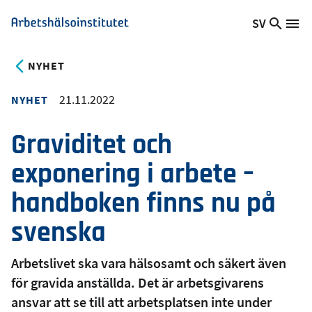
Hoppa
SV
Sök
Växla
Me
Arbetshälsoinstitutet
till
på
språk,
huvudinnehåll
webb
Aktuellt
NYHET
språk:
21.11.2022
NYHET
Graviditet och
exponering i arbete –
handboken finns nu på
svenska
Arbetslivet ska vara hälsosamt och säkert även
för gravida anställda. Det är arbetsgivarens
ansvar att se till att arbetsplatsen inte under