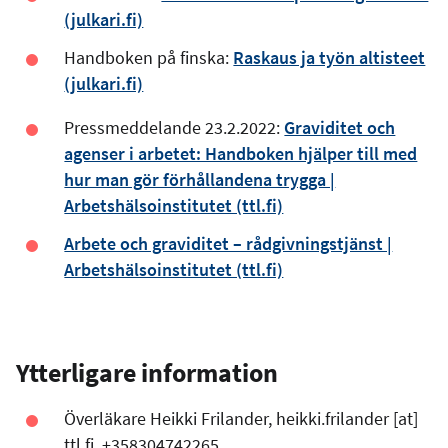
(julkari.fi)
Handboken på finska:
Raskaus ja työn altisteet
(julkari.fi)
Pressmeddelande 23.2.2022:
Graviditet och
agenser i arbetet: Handboken hjälper till med
hur man gör förhållandena trygga |
Arbetshälsoinstitutet (ttl.fi)
Arbete och graviditet – rådgivningstjänst |
Arbetshälsoinstitutet (ttl.fi)
Ytterligare information
Överläkare Heikki Frilander,
heikki.frilander
[at]
ttl.fi
, +358304742265