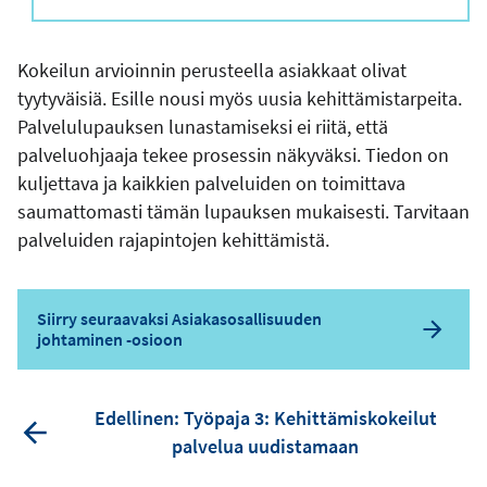
Kokeilun arvioinnin perusteella asiakkaat olivat
tyytyväisiä. Esille nousi myös uusia kehittämistarpeita.
Palvelulupauksen lunastamiseksi ei riitä, että
palveluohjaaja tekee prosessin näkyväksi. Tiedon on
kuljettava ja kaikkien palveluiden on toimittava
saumattomasti tämän lupauksen mukaisesti. Tarvitaan
palveluiden rajapintojen kehittämistä.
Siirry seuraavaksi Asiakasosallisuuden
johtaminen -osioon
Edellinen: Työpaja 3: Kehittämiskokeilut
palvelua uudistamaan