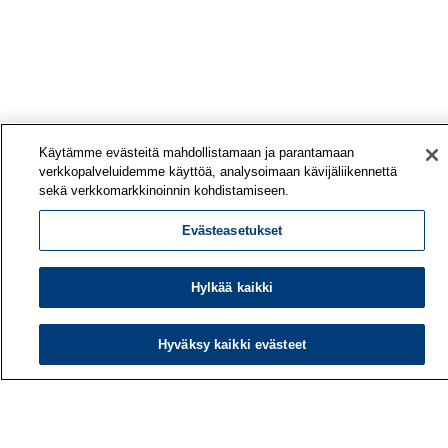
Käytämme evästeitä mahdollistamaan ja parantamaan
verkkopalveluidemme käyttöä, analysoimaan kävijäliikennettä
sekä verkkomarkkinoinnin kohdistamiseen.
Evästeasetukset
Hylkää kaikki
Hyväksy kaikki evästeet
Työterveyslaitos
PL 40