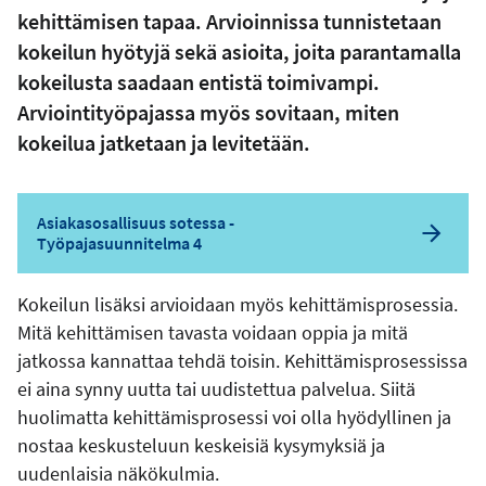
kehittämisen tapaa. Arvioinnissa tunnistetaan
kokeilun hyötyjä sekä asioita, joita parantamalla
kokeilusta saadaan entistä toimivampi.
Arviointityöpajassa myös sovitaan, miten
kokeilua jatketaan ja levitetään.
Asiakasosallisuus sotessa -
Työpajasuunnitelma 4
Kokeilun lisäksi arvioidaan myös kehittämisprosessia.
Mitä kehittämisen tavasta voidaan oppia ja mitä
jatkossa kannattaa tehdä toisin. Kehittämisprosessissa
ei aina synny uutta tai uudistettua palvelua. Siitä
huolimatta kehittämisprosessi voi olla hyödyllinen ja
nostaa keskusteluun keskeisiä kysymyksiä ja
uudenlaisia näkökulmia.