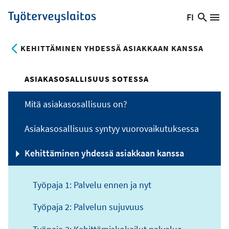
Hyppää
FI
Hae
Vaihda
Va
Työterveyslaitos
pääsisältöön
sivust
kieltä,
nykyinen
KEHITTÄMINEN YHDESSÄ ASIAKKAAN KANSSA
kieli:
ASIAKASOSALLISUUS SOTESSA
Mitä asiakasosallisuus on?
Asiakasosallisuus syntyy vuorovaikutuksessa
Kehittäminen yhdessä asiakkaan kanssa
Työpaja 1: Palvelu ennen ja nyt
Työpaja 2: Palvelun sujuvuus