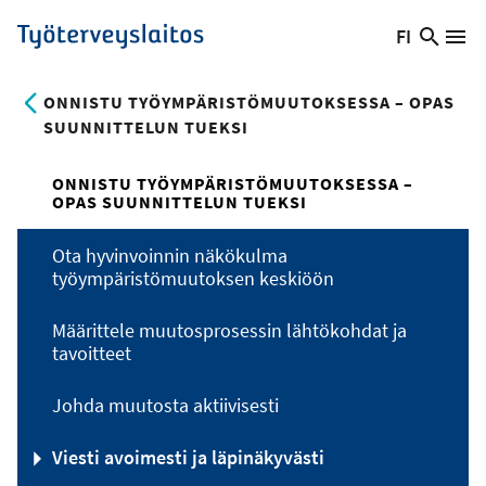
Hyppää
FI
Hae
Vaihda
Va
Työterveyslaitos
pääsisältöön
sivust
kieltä,
nykyinen
ONNISTU TYÖYMPÄRISTÖMUUTOKSESSA – OPAS
kieli:
SUUNNITTELUN TUEKSI
ONNISTU TYÖYMPÄRISTÖMUUTOKSESSA –
OPAS SUUNNITTELUN TUEKSI
Ota hyvinvoinnin näkökulma
työympäristömuutoksen keskiöön
Määrittele muutosprosessin lähtökohdat ja
tavoitteet
Johda muutosta aktiivisesti
Viesti avoimesti ja läpinäkyvästi