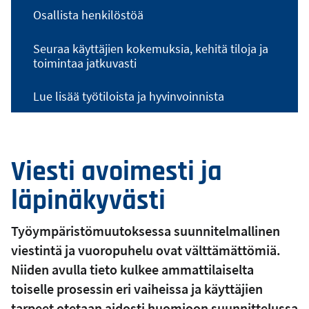
Osallista henkilöstöä
Seuraa käyttäjien kokemuksia, kehitä tiloja ja
toimintaa jatkuvasti
Lue lisää työtiloista ja hyvinvoinnista
Viesti avoimesti ja
läpinäkyvästi
Työympäristömuutoksessa suunnitelmallinen
viestintä ja vuoropuhelu ovat välttämättömiä.
Niiden avulla tieto kulkee ammattilaiselta
toiselle prosessin eri vaiheissa ja käyttäjien
tarpeet otetaan aidosti huomioon suunnittelussa