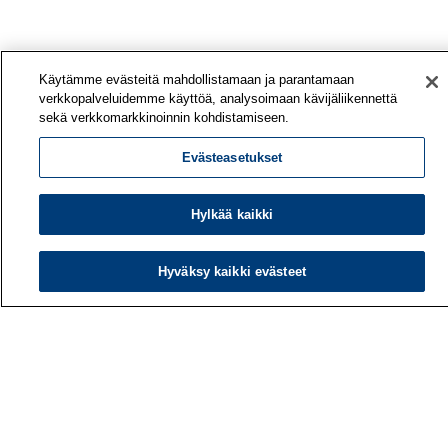
Käytämme evästeitä mahdollistamaan ja parantamaan
verkkopalveluidemme käyttöä, analysoimaan kävijäliikennettä
sekä verkkomarkkinoinnin kohdistamiseen.
Evästeasetukset
Hylkää kaikki
Hyväksy kaikki evästeet
Työterveyslaitos
PL 40
00032 TYÖTERVEYSLAITOS
Puhelin: 030 474 1 (pvm/mpm)