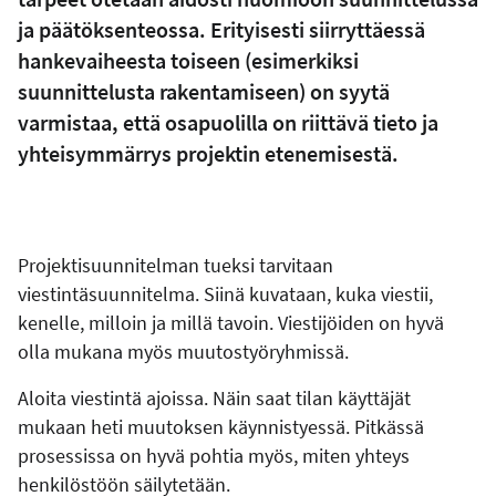
ja päätöksenteossa. Erityisesti siirryttäessä
hankevaiheesta toiseen (esimerkiksi
suunnittelusta rakentamiseen) on syytä
varmistaa, että osapuolilla on riittävä tieto ja
yhteisymmärrys projektin etenemisestä.
Projektisuunnitelman tueksi tarvitaan
viestintäsuunnitelma. Siinä kuvataan, kuka viestii,
kenelle, milloin ja millä tavoin. Viestijöiden on hyvä
olla mukana myös muutostyöryhmissä.
Aloita viestintä ajoissa. Näin saat tilan käyttäjät
mukaan heti muutoksen käynnistyessä. Pitkässä
prosessissa on hyvä pohtia myös, miten yhteys
henkilöstöön säilytetään.