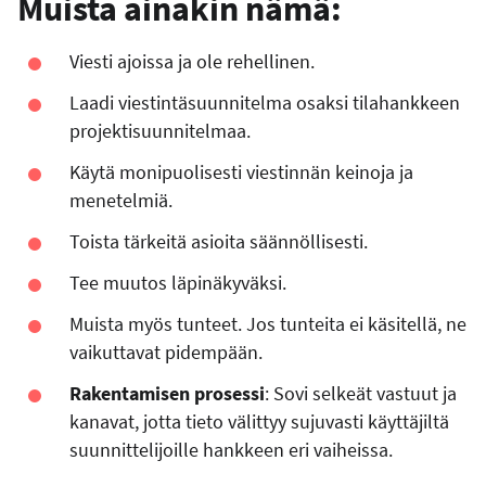
Muista ainakin nämä:
Viesti ajoissa ja ole rehellinen.
Laadi viestintäsuunnitelma osaksi tilahankkeen
projektisuunnitelmaa.
Käytä monipuolisesti viestinnän keinoja ja
menetelmiä.
Toista tärkeitä asioita säännöllisesti.
Tee muutos läpinäkyväksi.
Muista myös tunteet. Jos tunteita ei käsitellä, ne
vaikuttavat pidempään.
Rakentamisen prosessi
: Sovi selkeät vastuut ja
kanavat, jotta tieto välittyy sujuvasti käyttäjiltä
suunnittelijoille hankkeen eri vaiheissa.