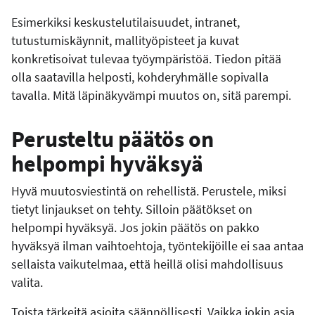
Esimerkiksi keskustelutilaisuudet, intranet,
tutustumiskäynnit, mallityöpisteet ja kuvat
konkretisoivat tulevaa työympäristöä. Tiedon pitää
olla saatavilla helposti, kohderyhmälle sopivalla
tavalla. Mitä läpinäkyvämpi muutos on, sitä parempi.
Perusteltu päätös on
helpompi hyväksyä
Hyvä muutosviestintä on rehellistä. Perustele, miksi
tietyt linjaukset on tehty. Silloin päätökset on
helpompi hyväksyä. Jos jokin päätös on pakko
hyväksyä ilman vaihtoehtoja, työntekijöille ei saa antaa
sellaista vaikutelmaa, että heillä olisi mahdollisuus
valita.
Toista tärkeitä asioita säännöllisesti. Vaikka jokin asia