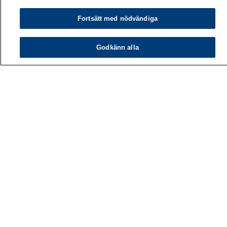
Fortsätt med nödvändiga
Godkänn alla
Arbetshälsoinstitutet
PB 40
00032 ARBETSHÄLSOINSTITUTET
Telefon: 030 474 1 (lna/msa)
Kontaktuppgifter
Mediatjänster
Om oss
Lediga jobb