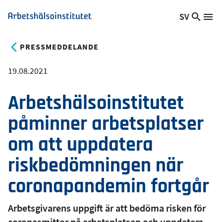
Hoppa
SV
Sök
Växla
Me
Arbetshälsoinstitutet
till
på
språk,
huvudinnehåll
webb
Aktuellt
PRESSMEDDELANDE
språk:
19.08.2021
Arbetshälsoinstitutet
påminner arbetsplatser
om att uppdatera
riskbedömningen när
coronapandemin fortgår
Arbetsgivarens uppgift är att bedöma risken för
coronasmittor på arbetsplatsen och uppdatera