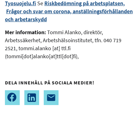
Tyosuojelu.fi
Se
Riskbedömning på arbetsplatsen,
Frågor och svar om corona, anställningsförhållanden
och arbetarskydd
Mer information:
Tommi Alanko, direktör,
Arbetssäkerhet, Arbetshälsoinstitutet, tfn. 040 719
2521,
tommi.alanko
[at]
ttl.fi
(tommi[dot]alanko[at]ttl[dot]fi)
,
DELA INNEHÅLL PÅ SOCIALA MEDIER!