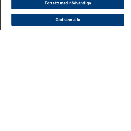
Fortsätt med nödvändiga
Arbetshälsoinstitutet
Godkänn alla
PB 40
00032 ARBETSHÄLSOINSTITUTET
Telefon: 030 474 1 (lna/msa)
Kontaktuppgifter
Mediatjänster
Om oss
Lediga jobb
Forskning
Tjänster
Teman
Påverkan
Aktuellt