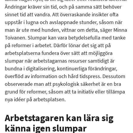
Ändringar kräver sin tid, och på samma sätt behöver
sinnet tid att vandra. Att överraskande insikter ofta
uppstår i lugna och avslappnade stunder, såsom när
man är ute med hunden, vittnar om detta, säger Minna
Toivanen. Slumpar kan vara betydelsefulla med tanke
på reformer i arbetet. Därför lönar det sig att på
arbetsplatserna fundera över sätt att möjliggöra
slumpar när arbetstagarnas resurser samtidigt är
bundna i digitalisering, kontinuerliga förändringar,
överflöd av information och hård tidspress. Dessutom
observerade man att psykologisk säkerhet är en bra
grund för reformer, såsom att ta initiativ eller tillämpa
nya idéer på arbetsplatsen.
Arbetstagaren kan lära sig
känna igen slumpar