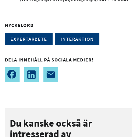
NYCKELORD
EXPERTARBETE
INTERAKTION
DELA INNEHÅLL PÅ SOCIALA MEDIER!
Du kanske också är
intresserad av