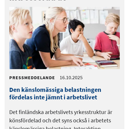
16.10.2025
PRESSMEDDELANDE
Den känslomässiga belastningen
fördelas inte jämnt i arbetslivet
Det finländska arbetslivets yrkesstruktur är
könsfördelad och det syns också i arbetets
känslomässiga belastning. Interaktion…