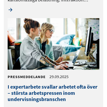
29.09.2025
PRESSMEDDELANDE
I expertarbete svallar arbetet ofta över
– största arbetspressen inom
undervisningsbranschen