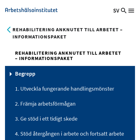
Hoppa
SV
Sök
Växla
Me
Arbetshälsoinstitutet
till
på
språk,
huvudinnehåll
webb
Aktuellt
REHABILITERING ANKNUTET TILL ARBETET –
språk:
INFORMATIONSPAKET
REHABILITERING ANKNUTET TILL ARBETET
– INFORMATIONSPAKET
Begrepp
1. Utveckla fungerande handlingsmönster
2. Främja arbetsförmågan
3. Ge stöd i ett tidigt skede
4. Stöd återgången i arbete och fortsatt arbete