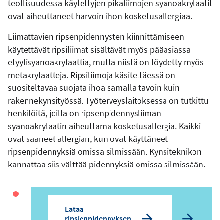
teollisuudessa käytettyjen pikaliimojen syanoakrylaatit
ovat aiheuttaneet harvoin ihon kosketusallergiaa.
Liimattavien ripsenpidennysten kiinnittämiseen
käytettävät ripsiliimat sisältävät myös pääasiassa
etyylisyanoakrylaattia, mutta niistä on löydetty myös
metakrylaatteja. Ripsiliimoja käsiteltäessä on
suositeltavaa suojata ihoa samalla tavoin kuin
rakennekynsityössä. Työterveyslaitoksessa on tutkittu
henkilöitä, joilla on ripsenpidennysliiman
syanoakrylaatin aiheuttama kosketusallergia. Kaikki
ovat saaneet allergian, kun ovat käyttäneet
ripsenpidennyksiä omissa silmissään. Kynsiteknikon
kannattaa siis välttää pidennyksiä omissa silmissään.
Lataa
ripsienpidennyksen