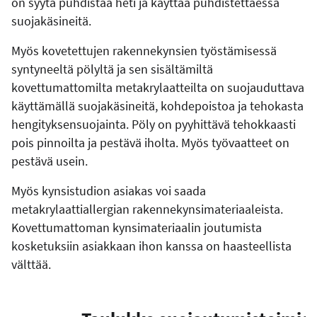
on syytä puhdistaa heti ja käyttää puhdistettaessa
suojakäsineitä.
Myös kovetettujen rakennekynsien työstämisessä
syntyneeltä pölyltä ja sen sisältämiltä
kovettumattomilta metakrylaatteilta on suojauduttava
käyttämällä suojakäsineitä, kohdepoistoa ja tehokasta
hengityksensuojainta. Pöly on pyyhittävä tehokkaasti
pois pinnoilta ja pestävä iholta. Myös työvaatteet on
pestävä usein.
Myös kynsistudion asiakas voi saada
metakrylaattiallergian rakennekynsimateriaaleista.
Kovettumattoman kynsimateriaalin joutumista
kosketuksiin asiakkaan ihon kanssa on haasteellista
välttää.