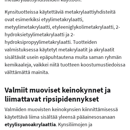
Kynsituotteissa käytettäviä metakrylaattiyhdisteitä
ovat esimerkiksi etyylimetakrylaatti,
metyylimetakrylaatti, etyleeniglykolimetakrylaatti, 2-
hydroksietyylimetakrylaatti ja 2-
hydroksipropyylimetakrylaatti. Tuotteiden
valmistuksessa käytetyt metakrylaatit ja akrylaatit
sisältävät usein epäpuhtautena muita saman ryhmän
kemikaaleja, vaikkei niitä tuotteen koostumustiedoissa
välttämättä mainita.
Valmiit muoviset keinokynnet ja
liimattavat ripsipidennykset
Valmiiden muovisten keinokynsien kiinnittämisessä
käytettävä liima sisältää yleensä pääainesosanaan
etyylisyanoakrylaattia
. Kynsiliimojen ja