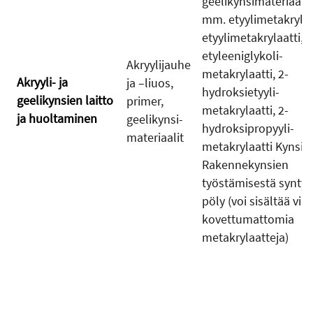
geelikynsimateriaale
mm. etyylimetakrylaa
etyylimetakrylaatti,
etyleeniglykoli-
Akryylijauhe
metakrylaatti, 2-
Akryyli- ja
ja –liuos,
hydroksietyyli-
geelikynsien laitto
primer,
metakrylaatti, 2-
ja huoltaminen
geelikynsi-
hydroksipropyyli-
materiaalit
metakrylaatti Kynsip
Rakennekynsien
työstämisestä synty
pöly (voi sisältää viel
kovettumattomia
metakrylaatteja)