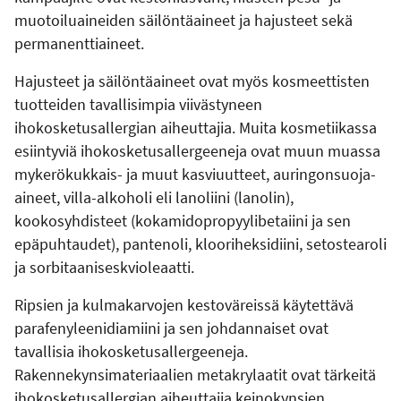
muotoiluaineiden säilöntäaineet ja hajusteet sekä
permanenttiaineet.
Hajusteet ja säilöntäaineet ovat myös kosmeettisten
tuotteiden tavallisimpia viivästyneen
ihokosketusallergian aiheuttajia. Muita kosmetiikassa
esiintyviä ihokosketusallergeeneja ovat muun muassa
mykerökukkais- ja muut kasviuutteet, auringonsuoja-
aineet, villa-alkoholi eli lanoliini (lanolin),
kookosyhdisteet (kokamidopropyylibetaiini ja sen
epäpuhtaudet), pantenoli, klooriheksidiini, setostearoli
ja sorbitaaniseskvioleaatti.
Ripsien ja kulmakarvojen kestoväreissä käytettävä
parafenyleenidiamiini ja sen johdannaiset ovat
tavallisia ihokosketusallergeeneja.
Rakennekynsimateriaalien metakrylaatit ovat tärkeitä
ihokosketusallergian aiheuttajia keinokynsien