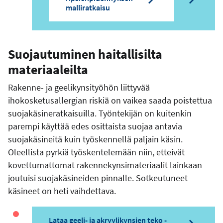
malliratkaisu
Suojautuminen haitallisilta
materiaaleilta
Rakenne- ja geelikynsityöhön liittyvää
ihokosketusallergian riskiä on vaikea saada poistettua
suojakäsineratkaisuilla. Työntekijän on kuitenkin
parempi käyttää edes osittaista suojaa antavia
suojakäsineitä kuin työskennellä paljain käsin.
Oleellista pyrkiä työskentelemään niin, etteivät
kovettumattomat rakennekynsimateriaalit lainkaan
joutuisi suojakäsineiden pinnalle. Sotkeutuneet
käsineet on heti vaihdettava.
Lataa geeli- ja akryylikynsien teko -