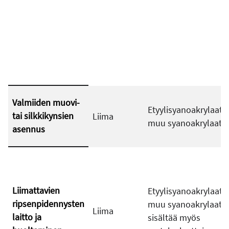
Valmiiden muovi-
Etyylisyanoakrylaatti 
tai silkkikynsien
Liima
muu syanoakrylaatti
asennus
Liimattavien
Etyylisyanoakrylaatti,
ripsenpidennysten
muu syanoakrylaatti.
Liima
laitto ja
sisältää myös