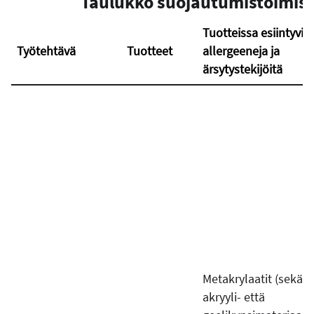
Taulukko suojautumistoimist
Tuotteissa esiintyviä
Työtehtävä
Tuotteet
allergeeneja ja
ärsytystekijöitä
Metakrylaatit (sekä
akryyli- että