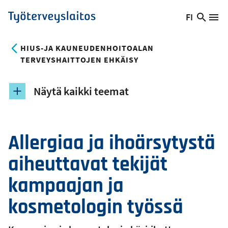
Hyppää
FI
Hae
Vaihda
Va
Työterveyslaitos
pääsisältöön
sivust
kieltä,
nykyinen
HIUS-JA KAUNEUDENHOITOALAN
kieli:
TERVEYSHAITTOJEN EHKÄISY
Näytä kaikki teemat
Allergiaa ja ihoärsytystä
aiheuttavat tekijät
kampaajan ja
kosmetologin työssä