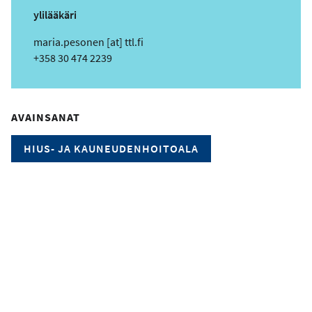
ylilääkäri
s
maria.pesonen
[at]
ttl.fi
ä
Puhelin
+358 30 474 2239
h
k
ö
AVAINSANAT
p
o
HIUS- JA KAUNEUDENHOITOALA
s
t
i
o
s
o
i
t
e