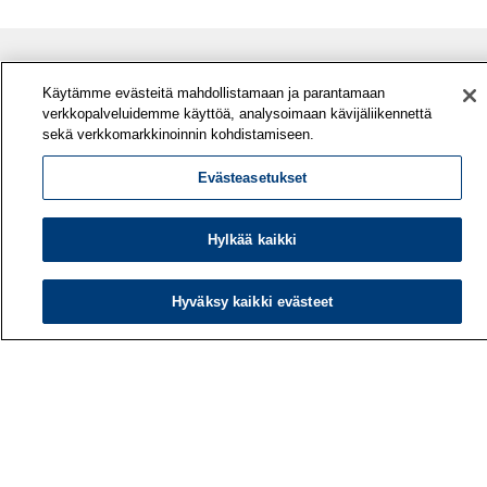
Käytämme evästeitä mahdollistamaan ja parantamaan
verkkopalveluidemme käyttöä, analysoimaan kävijäliikennettä
sekä verkkomarkkinoinnin kohdistamiseen.
Evästeasetukset
Työterveyslaitos
Hylkää kaikki
PL 40
00032 TYÖTERVEYSLAITOS
Hyväksy kaikki evästeet
Puhelin: 030 474 1 (pvm/mpm)
Yhteystiedot
Laskutustiedot
Medialle
Tietoa meistä
Avoimet työpaikat