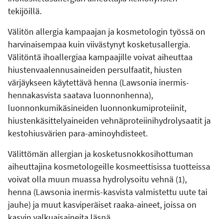
tekijöillä.
Välitön allergia kampaajan ja kosmetologin työssä on
harvinaisempaa kuin viivästynyt kosketusallergia.
Välitöntä ihoallergiaa kampaajille voivat aiheuttaa
hiustenvaalennusaineiden persulfaatit, hiusten
värjäykseen käytettävä henna (Lawsonia inermis-
hennakasvista saatava luonnonhenna),
luonnonkumikäsineiden luonnonkumiproteiinit,
hiustenkäsittelyaineiden vehnäproteiinihydrolysaatit ja
kestohiusvärien para-aminoyhdisteet.
Välittömän allergian ja kosketusnokkosihottuman
aiheuttajina kosmetologeille kosmeettisissa tuotteissa
voivat olla muun muassa hydrolysoitu vehnä (1),
henna (Lawsonia inermis-kasvista valmistettu uute tai
jauhe) ja muut kasviperäiset raaka-aineet, joissa on
kasvin valkuaisaineita läsnä.