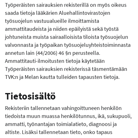
Työperäisten sairauksien rekisterillä on myös oikeus
saada tietoja lääkärien Aluehallintovirastojen
työsuojelun vastuualueille ilmoittamista
ammattitaudeista ja niiden epäilyistä sekä työstä
johtuneista muista sairaalloisista tiloista työsuojelun
valvonnasta ja työpaikan työsuojeluyhteistoiminnasta
annetun lain (44/2006) 46 §n perusteella.
Ammattitauti-ilmoitusten tietoja käytetään
Työperäisten sairauksien rekisterissä täsmentämään
TVK:n ja Melan kautta tulleiden tapausten tietoja.
Tietosisältö
Rekisteriin tallennetaan vahingoittuneen henkilön
tiedoista muun muassa henkilötunnus, ikä, sukupuoli,
ammatti, työnantajan toimialatieto, diagnoosi ja
altiste. Lisäksi tallennetaan tieto, onko tapaus