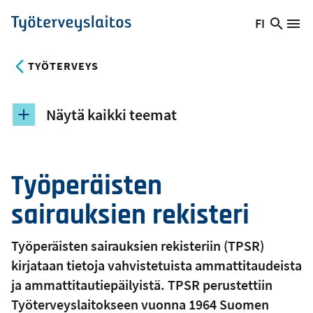
Hyppää
FI
Hae
Vaihda
Va
Työterveyslaitos
pääsisältöön
sivust
kieltä,
nykyinen
TYÖTERVEYS
kieli:
Näytä kaikki teemat
Työperäisten
sairauksien rekisteri
Työperäisten sairauksien rekisteriin (TPSR)
kirjataan tietoja vahvistetuista ammattitaudeista
ja ammattitautiepäilyistä. TPSR perustettiin
Työterveyslaitokseen vuonna 1964 Suomen