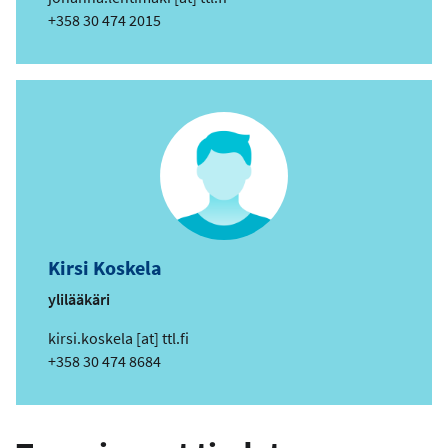
ä
Puhelin
+358 30 474 2015
h
k
ö
p
o
s
t
i
o
s
Kirsi Koskela
o
i
ylilääkäri
t
s
kirsi.koskela
[at]
ttl.fi
e
ä
Puhelin
+358 30 474 8684
h
k
ö