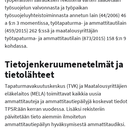
työsuojelun valvonnasta ja työpaikan
työsuojeluyhteistoiminnasta annetun lain (44/2006) 46
a §:n 3 momentissa, työtapaturma- ja ammattitautilain
(459/2015) 262 §:ssä ja maatalousyrittäjän
työtapaturma- ja ammattitautilain (873/2015) 158 §:n 9
kohdassa.
Tietojenkeruumenetelmät ja
tietolähteet
Tapaturmavakuutuskeskus (TVK) ja Maatalousyrittäjien
eläkelaitos (MELA) toimittavat kaikkia uusia
ammattitauteja ja ammattitautiepäilyjä koskevat tiedot
TPSR:ään kerran vuodessa. Lisäksi rekisteriin
päivitetään tieto aiemmin ilmoitetun
ammattitautiepäilyn hyväksymisestä ammattitaudiksi.