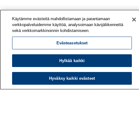
Käytämme evästeitä mahdollistamaan ja parantamaan
verkkopalveluidemme käyttöä, analysoimaan kävijäliikennettä
sekä verkkomarkkinoinnin kohdistamiseen.
Evästeasetukset
Hylkää kaikki
Hyväksy kaikki evästeet
Työterveyslaitos
PL 40
00032 TYÖTERVEYSLAITOS
Puhelin: 030 474 1 (pvm/mpm)
Yhteystiedot