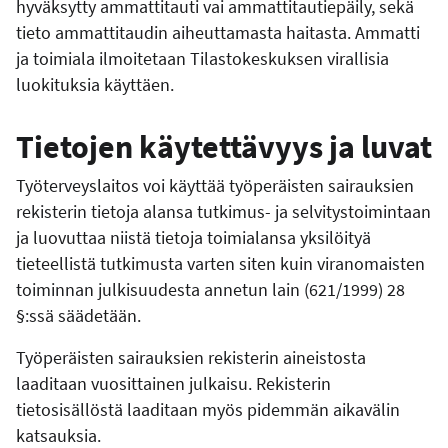
hyväksytty ammattitauti vai ammattitautiepäily, sekä
tieto ammattitaudin aiheuttamasta haitasta. Ammatti
ja toimiala ilmoitetaan Tilastokeskuksen virallisia
luokituksia käyttäen.
Tietojen käytettävyys ja luvat
Työterveyslaitos voi käyttää työperäisten sairauksien
rekisterin tietoja alansa tutkimus- ja selvitystoimintaan
ja luovuttaa niistä tietoja toimialansa yksilöityä
tieteellistä tutkimusta varten siten kuin viranomaisten
toiminnan julkisuudesta annetun lain (621/1999) 28
§:ssä säädetään.
Työperäisten sairauksien rekisterin aineistosta
laaditaan vuosittainen julkaisu. Rekisterin
tietosisällöstä laaditaan myös pidemmän aikavälin
katsauksia.