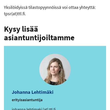
Yksilöidyissä tilastopyynnöissä voi ottaa yhteyttä:
tpsr(at)ttl.fi.
Kysy lisää
asiantuntijoiltamme
Johanna Lehtimäki
erityisasiantuntija
s
johanna.lehtimaki
[at]
ttl.fi