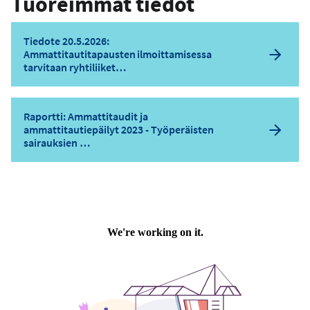
Tuoreimmat tiedot
p
o
s
Tiedote 20.5.2026:
t
Ammattitautitapausten ilmoittamisessa
tarvitaan ryhtiliiket…
i
o
s
o
Raportti: Ammattitaudit ja
ammattitautiepäilyt 2023 - Työperäisten
i
sairauksien …
t
e