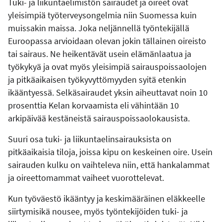
Tuki- ja liikuntaelimistön sairaudet ja oireet ovat
yleisimpiä työterveysongelmia niin Suomessa kuin
muissakin maissa. Joka neljännellä työntekijällä
Euroopassa arvioidaan olevan jokin tällainen oireisto
tai sairaus. Ne heikentävät usein elämänlaatua ja
työkykyä ja ovat myös yleisimpiä sairauspoissaolojen
ja pitkäaikaisen työkyvyttömyyden syitä etenkin
ikääntyessä. Selkäsairaudet yksin aiheuttavat noin 10
prosenttia Kelan korvaamista eli vähintään 10
arkipäivää kestäneistä sairauspoissaolokausista.
Suuri osa tuki- ja liikuntaelinsairauksista on
pitkäaikaisia tiloja, joissa kipu on keskeinen oire. Usein
sairauden kulku on vaihteleva niin, että hankalammat
ja oireettomammat vaiheet vuorottelevat.
Kun työväestö ikääntyy ja keskimääräinen eläkkeelle
siirtymisikä nousee, myös työntekijöiden tuki- ja