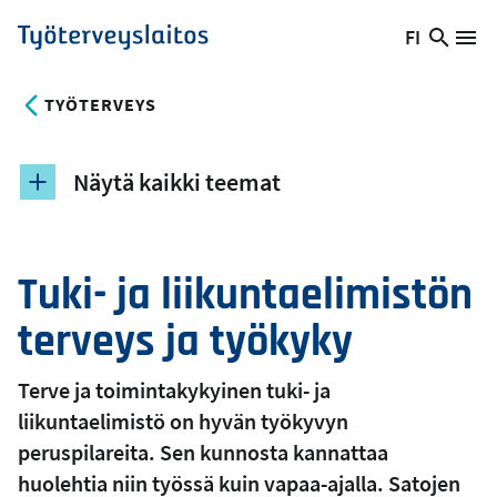
Hyppää
FI
Hae
Vaihda
Va
Työterveyslaitos
pääsisältöön
sivust
kieltä,
nykyinen
TYÖTERVEYS
kieli:
Näytä kaikki teemat
Tuki- ja liikuntaelimistön
terveys ja työkyky
Terve ja toimintakykyinen tuki- ja
liikuntaelimistö on hyvän työkyvyn
peruspilareita. Sen kunnosta kannattaa
huolehtia niin työssä kuin vapaa-ajalla. Satojen