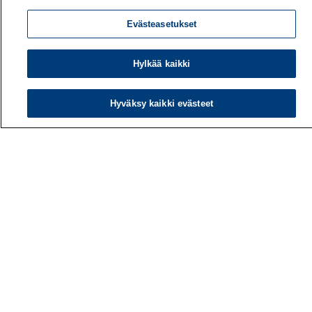
Evästeasetukset
Hylkää kaikki
Työterveyslaitos
PL 40
Hyväksy kaikki evästeet
00032 TYÖTERVEYSLAITOS
Puhelin: 030 474 1 (pvm/mpm)
Yhteystiedot
Laskutustiedot
Medialle
Tietoa meistä
Avoimet työpaikat
Tilaa uutiskirje
Hae sivustolta
Tutkimus