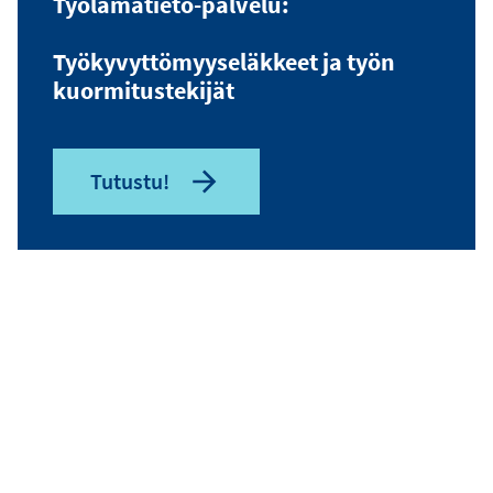
Työlämätieto-palvelu:
Työkyvyttömyys­eläkkeet ja työn
kuormitustekijät
Tutustu!