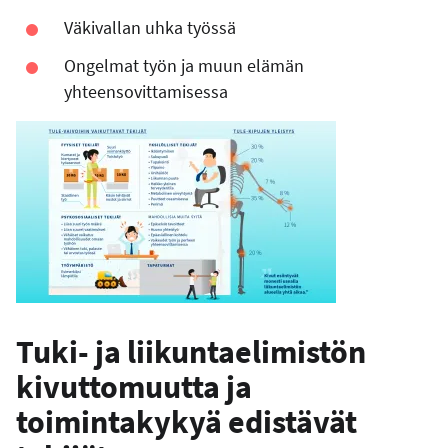
Väkivallan uhka työssä
Ongelmat työn ja muun elämän
yhteensovittamisessa
Tuki- ja liikuntaelimistön
kivuttomuutta ja
toimintakykyä edistävät