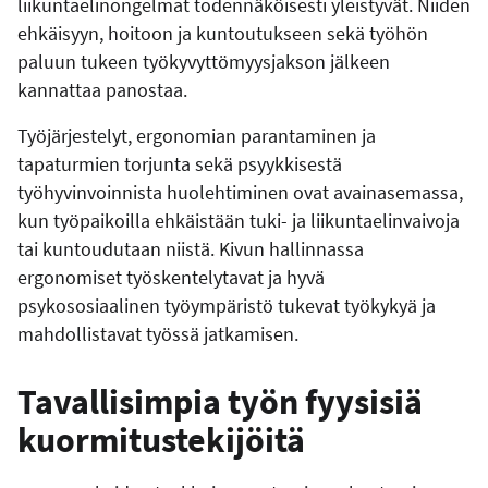
liikuntaelinongelmat todennäköisesti yleistyvät. Niiden
ehkäisyyn, hoitoon ja kuntoutukseen sekä työhön
paluun tukeen työkyvyttömyysjakson jälkeen
kannattaa panostaa.
Työjärjestelyt, ergonomian parantaminen ja
tapaturmien torjunta sekä psyykkisestä
työhyvinvoinnista huolehtiminen ovat avainasemassa,
kun työpaikoilla ehkäistään tuki- ja liikuntaelinvaivoja
tai kuntoudutaan niistä. Kivun hallinnassa
ergonomiset työskentelytavat ja hyvä
psykososiaalinen työympäristö tukevat työkykyä ja
mahdollistavat työssä jatkamisen.
Tavallisimpia työn fyysisiä
kuormitustekijöitä