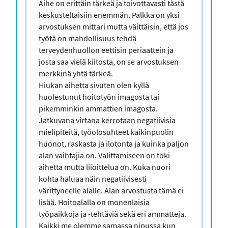
Kommenttisi
Aihe on erittäin tärkeä ja toivottavasti tästä
keskusteltaisiin enemmän. Palkka on yksi
arvostuksen mittari mutta väittäisin, että jos
työtä on mahdollisuus tehdä
terveydenhuollon eettisin periaattein ja
josta saa vielä kiitosta, on se arvostuksen
merkkinä yhtä tärkeä.
Hiukan aihetta sivuten olen kyllä
huolestunut hoitotyön imagosta tai
pikemminkin ammattien imagosta.
Jatkuvana virtana kerrotaan negatiivisia
mielipiteitä, työolosuhteet kaikinpuolin
huonot, raskasta ja ilotonta ja kuinka paljon
alan vaihtajia on. Valittamiseen on toki
aihetta mutta liioittelua on. Kuka nuori
kohta haluaa näin negatiivisesti
värittyneelle alalle. Alan arvostusta tämä ei
lisää. Hoitoalalla on monenlaisia
työpaikkoja ja -tehtäviä sekä eri ammatteja.
Kaikki me olemme samassa nipussa kun