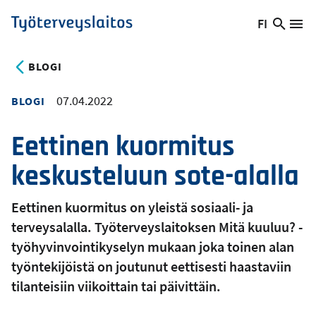
Hyppää
FI
Hae
Vaihda
Va
Työterveyslaitos
pääsisältöön
sivust
kieltä,
nykyinen
BLOGI
kieli:
07.04.2022
BLOGI
Eettinen kuormitus
keskusteluun sote-alalla
Eettinen kuormitus on yleistä sosiaali- ja
terveysalalla. Työterveyslaitoksen Mitä kuuluu? -
työhyvinvointikyselyn mukaan joka toinen alan
työntekijöistä on joutunut eettisesti haastaviin
tilanteisiin viikoittain tai päivittäin.