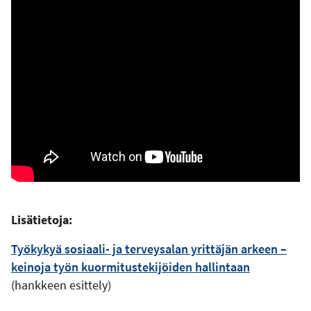
Lisätietoja:
Työkykyä sosiaali- ja terveysalan yrittäjän arkeen –
keinoja työn kuormitustekijöiden hallintaan
(hankkeen esittely)