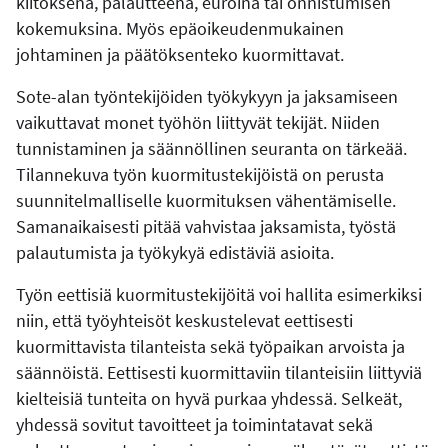
kiitoksena, palautteena, euroina tai onnistumisen
kokemuksina. Myös epäoikeudenmukainen
johtaminen ja päätöksenteko kuormittavat.
Sote-alan työntekijöiden työkykyyn ja jaksamiseen
vaikuttavat monet työhön liittyvät tekijät. Niiden
tunnistaminen ja säännöllinen seuranta on tärkeää.
Tilannekuva työn kuormitustekijöistä on perusta
suunnitelmalliselle kuormituksen vähentämiselle.
Samanaikaisesti pitää vahvistaa jaksamista, työstä
palautumista ja työkykyä edistäviä asioita.
Työn eettisiä kuormitustekijöitä voi hallita esimerkiksi
niin, että työyhteisöt keskustelevat eettisesti
kuormittavista tilanteista sekä työpaikan arvoista ja
säännöistä. Eettisesti kuormittaviin tilanteisiin liittyviä
kielteisiä tunteita on hyvä purkaa yhdessä. Selkeät,
yhdessä sovitut tavoitteet ja toimintatavat sekä