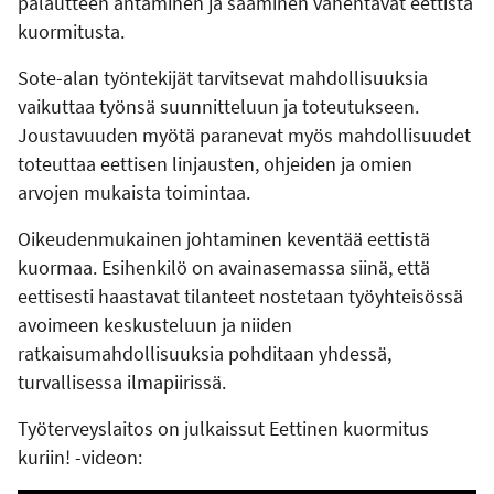
palautteen antaminen ja saaminen vähentävät eettistä
kuormitusta.
Sote-alan työntekijät tarvitsevat mahdollisuuksia
vaikuttaa työnsä suunnitteluun ja toteutukseen.
Joustavuuden myötä paranevat myös mahdollisuudet
toteuttaa eettisen linjausten, ohjeiden ja omien
arvojen mukaista toimintaa.
Oikeudenmukainen johtaminen keventää eettistä
kuormaa. Esihenkilö on avainasemassa siinä, että
eettisesti haastavat tilanteet nostetaan työyhteisössä
avoimeen keskusteluun ja niiden
ratkaisumahdollisuuksia pohditaan yhdessä,
turvallisessa ilmapiirissä.
Työterveyslaitos on julkaissut Eettinen kuormitus
kuriin! -videon: