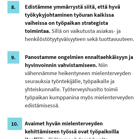
Edistämme ymmärrystä siitä, että hyvä
työkykyjohtaminen työuran kaikissa
vaiheissa on työpaikan strategista
toimintaa.
Sillä on vaikutusta asiakas- ja
henkilöstötyytyväisyyteen sekä tuottavuuteen.
Panostamme ongelmien ennaltaehkäisyyn ja
hyvinvoinnin vahvistamiseen.
Niin
vähennämme heikentyneen mielenterveyden
seurauksia työntekijälle, työpaikalle ja
yhteiskunnalle. Työterveyshuolto toimii
työpaikan kumppanina myös mielenterveyden
edistämisessä.
Avaimet hyvän mielenterveyden
kehittämiseen työssä ovat työpaikoilla