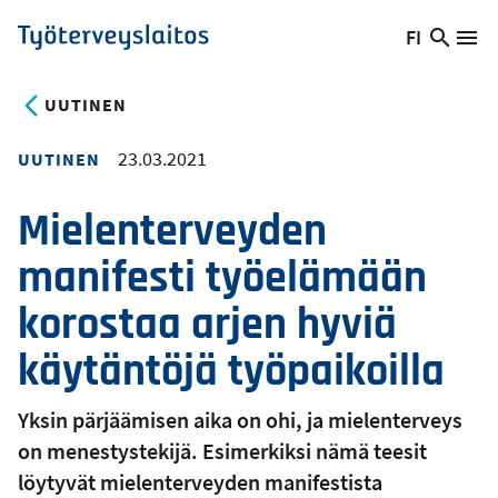
Hyppää
FI
Hae
Vaihda
Va
Työterveyslaitos
pääsisältöön
sivust
kieltä,
nykyinen
UUTINEN
kieli:
23.03.2021
UUTINEN
Mielenterveyden
manifesti työelämään
korostaa arjen hyviä
käytäntöjä työpaikoilla
Yksin pärjäämisen aika on ohi, ja mielenterveys
on menestystekijä. Esimerkiksi nämä teesit
löytyvät mielenterveyden manifestista