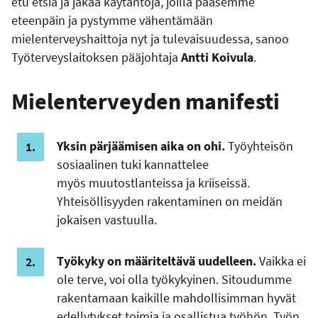
etu etsiä ja jakaa käytäntöjä, joilla pääsemme
eteenpäin ja pystymme vähentämään
mielenterveyshaittoja nyt ja tulevaisuudessa
, sanoo
Työterveyslaitoksen pääjohtaja
Antti Koivula
.
Mielenterveyden manifesti
Yksin pärjäämisen aika on ohi.
Työyhteisön
sosiaalinen tuki kannattelee
myös
muutost
lanteissa ja kriiseissä.
Yhteisöllisyyden rakentaminen on meidän
jokaisen vastuulla.
Työkyky on määriteltävä uudelleen.
Vaikka ei
ole terve, voi olla työkykyinen. Sitoudumme
rakentamaan kaikille mahdollisimman hyvät
edellytykset toimia ja osallistua työhön. Työn