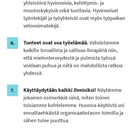
yhteisöinä hyvinvoivia, kehittymis- ja
muutoskykyisiä sekä tuottavia. Hyvinvoivat
työntekijät ja työyhteisöt ovat myös työpaikan
vetovoimatekijä.
Tunteet ovat osa työelämää.
Vahvistamme
kaikille turvallista ja sallivaa ilmapiiriä niin,
että mielenterveydestä ja pulmista työssä
voidaan puhua ja niitä on mahdollista ratkoa
yhdessä.
Käyttäydytään kaikki ihmisiksi!
Näytämme
jokainen esimerkkiä siinä, miten toinen
toisiamme kohtelemme. Huonoa käytöstä voi
ennaltaehkäistä organisaatiotason toimilla ja
siihen tulee puuttua.