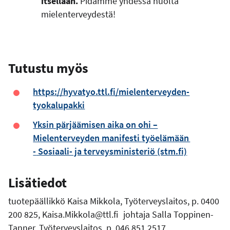
itsellään.
Pidämme yhdessä huolta
mielenterveydestä!
Tutustu myös
https://hyvatyo.ttl.fi/mielenterveyden-
tyokalupakki
Yksin pärjäämisen aika on ohi –
Mielenterveyden manifesti
työelämään
-
Sosiaali- ja terveysministeriö (stm.fi)
Lisätiedot
tuotepäällikkö Kaisa Mikkola, Työterveyslaitos, p. 0400
200 825,
Kaisa.Mikkola
@ttl.fi
johtaja Salla Toppinen-
Tanner, Työterveyslaitos, p. 046 851 2517,