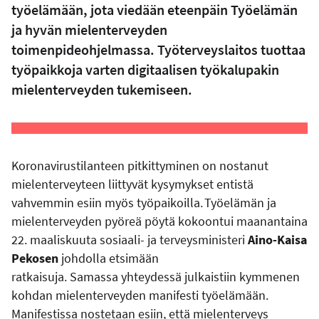
työelämään, jota viedään eteenpäin Työelämän
ja hyvän mielenterveyden
toimenpideohjelmassa. Työterveyslaitos tuottaa
työpaikkoja varten digitaalisen työkalupakin
mielenterveyden tukemiseen.
Koronavirustilanteen pitkittyminen on nostanut
mielenterveyteen liittyvät kysymykset entistä
vahvemmin esiin myös työpaikoilla.
Työelämän ja
mielenterveyden pyöreä pöytä
kokoontui maanantaina
22. maaliskuuta
sosiaali- ja terveysministeri
Aino-Kaisa
Pekosen
johdolla
etsimään
ratkaisuja
.
Samassa
yhteydessä julkaistiin
kymmenen
kohdan
mielenterveyden manifesti työelämään
.
M
anifestissa nostetaan esiin, että m
ielenterveys