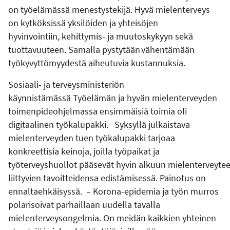
on
työelämässä
menestystekijä.
Hyvä mielenterveys
on kytköksissä
yksilöiden ja yhteisöjen
hyvinvointiin,
kehittymis- ja muutoskyky
yn
sekä
tuottav
uuteen
.
Samalla pystytään vähentämään
työkyvyttömyydestä aiheutuvia kustannuksia.
S
osiaali- ja terveysministeriön
käynnistämässä
Työelämän ja hyvän mielenterveyden
toimenpideohjelmassa ensimmäisiä toimia oli
digitaalinen työkalupakki
.
Syksyllä julkaistava
mielenterveyden tuen t
yökalupakki tarjoaa
konkreettisia keinoja, joilla työpaik
at
ja
työterveyshuollot
pääsevät
hyvin
alkuun
mielenterveyte
liittyvien
tavoitte
ide
nsa
edistämisessä.
Painotus on
ennaltaehkäisyssä.
–
Korona-epidemia ja työn murros
polarisoivat parhaillaan uudella tavalla
mielenterveysongelmia. On meidän kaikkien yhteinen