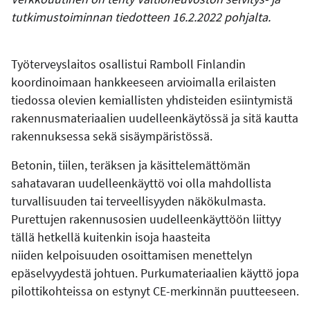
tutkimustoiminnan tiedotteen 16.2.2022 pohjalta.
Työterveyslaitos osallistui Ramboll Finlandin
koordinoimaan hankkeeseen arvioimalla erilaisten
tiedossa olevien kemiallisten yhdisteiden esiintymistä
rakennusmateriaalien uudelleenkäytössä ja sitä kautta
rakennuksessa sekä sisäympäristössä.
Betonin, tiilen, teräksen ja käsittelemättömän
sahatavaran uudelleenkäyttö voi olla mahdollista
turvallisuuden tai terveellisyyden näkökulmasta.
Purettujen rakennusosien uudelleenkäyttöön liittyy
tällä hetkellä kuitenkin isoja haasteita
niiden kelpoisuuden osoittamisen menettelyn
epäselvyydestä johtuen.
Purkumateriaalien käyttö jopa
pilottikohteissa on estynyt CE-merkinnän puutteeseen.