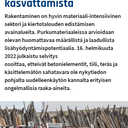
kasvattamista
Rakentaminen on hyvin materiaali-intensiivinen
sektori ja kiertotalouden edistämisen
avainalueita. Purkumateriaaleissa arvioidaan
olevan huomattavaa määrällistä ja laadullista
lisähyödyntämispotentiaalia. 16. helmikuuta
2022 julkaistu selvitys
osoittaa, etteivät betonielementit, tiili, teräs ja
käsittelemätön sahatavara ole nykytiedon
pohjalta uudelleenkäytön kannalta erityisen
ongelmallisia raaka-aineita.