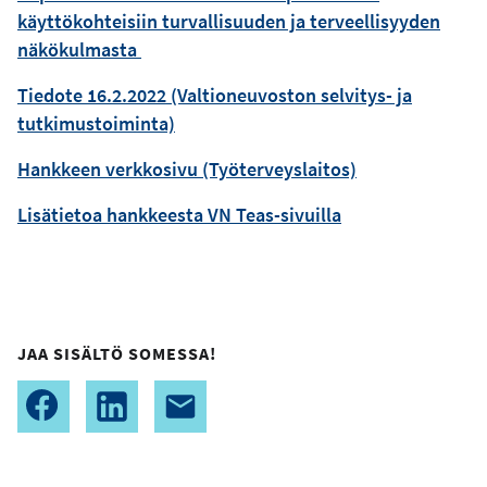
käyttökohteisiin turvallisuuden ja terveellisyyden
näkökulmasta
Tiedote 16.2.2022 (Valtioneuvoston selvitys- ja
tutkimustoiminta)
Hankkeen verkkosivu (Työterveyslaitos)
Lisätietoa hankkeesta VN Teas-sivuilla
JAA SISÄLTÖ SOMESSA!