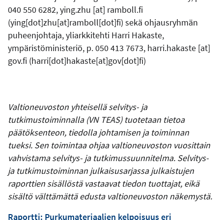
040 550 6282,
ying.zhu
[at]
ramboll.fi
(
ying[dot]zhu[at]ramboll[dot]fi
)
sekä ohjausryhmän
puheenjohtaja, yliarkkitehti Harri Hakaste,
ympäristöministeriö, p. 050 413 7673,
harri.hakaste
[at]
gov.fi
(
harri[dot]hakaste[at]gov[dot]fi
)
Valtioneuvoston yhteisellä selvitys- ja
tutkimustoiminnalla (VN TEAS) tuotetaan tietoa
päätöksenteon, tiedolla johtamisen ja toiminnan
tueksi. Sen toimintaa ohjaa valtioneuvoston vuosittain
vahvistama selvitys- ja tutkimussuunnitelma. Selvitys-
ja tutkimustoiminnan julkaisusarjassa julkaistujen
raporttien sisällöstä vastaavat tiedon tuottajat, eikä
sisältö välttämättä edusta valtioneuvoston näkemystä.
Raportti: Purkumateriaalien kelpoisuus eri