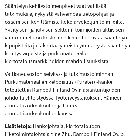
Sääntelyn kehitystoimenpiteet vaativat lisää
tutkimuksia, nykyistä vahvempaa tietopohjaa ja
osaamisen kehittämistä koko arvoketjun toimijoille
.
Yksityisen- ja julkisen sektorin toimijoiden aktiivisen
vuoropuhelu on keskeinen keino tunnistaa sääntelyn
kipupisteitä ja rakentaa yhteistä ymmärrystä sääntelyn
kehitystarpeista ja purkumateriaalien
kiertotalousmarkkinoiden mahdollisuuksista.
Valtioneuvoston selvitys- ja tutkimustoiminnan
Purkumateriaalien kelpoisuus (Purater) -hanke
toteutettiin Ramboll Finland Oy:n asiantuntijoiden
johdolla yhteistyössä Työterveyslaitoksen, Hämeen
ammattikorkeakoulun ja Laurea-
ammattikorkeakoulun kanssa.
Lisätietoja:
Hankejohtaja, kiertotalouden
liiketoimintajohtaja Ying Zhu, Ramboll Finland Oy, p.