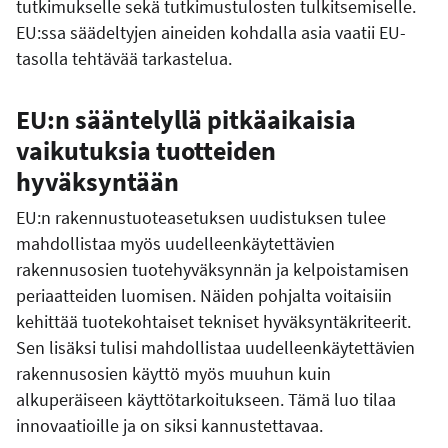
tutkimukselle sekä tutkimustulosten tulkitsemiselle.
EU:ssa säädeltyjen aineiden kohdalla asia vaatii EU-
tasolla tehtävää tarkastelua.
EU:n sääntelyllä pitkäaikaisia
vaikutuksia tuotteiden
hyväksyntään
EU:n rakennustuoteasetuksen uudistuksen
tulee
mahdollistaa
myös uudelleenkäytettävien
rakennusosien tuotehyväksynnän ja kelpoistamisen
periaatteiden
luomisen.
Näiden pohjalta voitaisiin
kehittää tuotekohtaiset tekniset hyväksyntäkriteerit.
Sen lisäksi tulisi mahdollistaa uudelleenkäytettävien
rakennusosien käyttö myös muuhun kuin
alkuperäiseen käyttötarkoitukseen. Tämä luo tilaa
innovaatioille ja on siksi kannustettavaa.