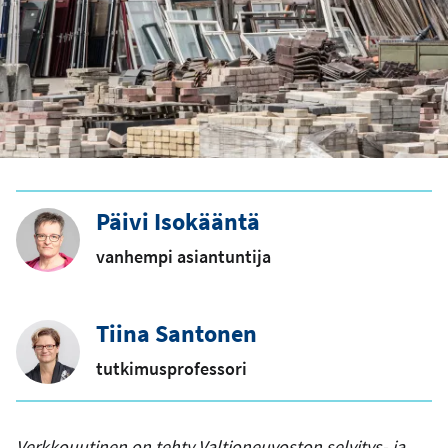
Päivi Isokääntä
vanhempi asiantuntija
Tiina Santonen
tutkimusprofessori
Verkkouutinen on tehty Valtioneuvoston selvitys- ja