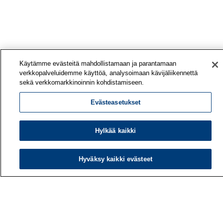
Käytämme evästeitä mahdollistamaan ja parantamaan
verkkopalveluidemme käyttöä, analysoimaan kävijäliikennettä
sekä verkkomarkkinoinnin kohdistamiseen.
Evästeasetukset
Hylkää kaikki
Hyväksy kaikki evästeet
Työterveyslaitos
PL 40
00032 TYÖTERVEYSLAITOS