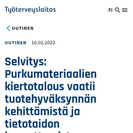
Hyppää
FI
Hae
Vaihda
Va
Työterveyslaitos
pääsisältöön
sivust
kieltä,
nykyinen
UUTINEN
kieli:
16.02.2022
UUTINEN
Selvitys:
Purkumateriaalien
kiertotalous vaatii
tuotehyväksynnän
kehittämistä ja
tietotaidon