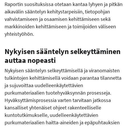
Raportin suosituksissa otetaan kantaa lyhyen ja pitkän
aikavälin sääntelyn kehitystarpeisiin, tietopohjan
vahvistamiseen ja osaamisen kehittämiseen sekä
markkinoiden kehittämiseen ja toimijoiden väliseen
yhteistyöhön.
Nykyisen sääntelyn selkeyttäminen
auttaa nopeasti
Nykyisen sääntelyn selkeyttämisellä ja viranomaisten
tulkintojen kehittämisellä voidaan parantaa tilannetta
ja sujuvoittaa uudelleenkäytettävien
purkumateriaalien tuotehyväksynnän prosesseja.
Hyväksyttämisprosessia varten tarvitaan jatkossa
kansalliset
yhtenäiset ohjeet rakenteelliselle
kuntotutkimukselle,
uudelleenkäytettävien
purkumateriaalien haitta-aineiden ja epäpuhtauksien