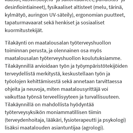
desinfiointiaineet), fysikaaliset altisteet (melu, tärinä,
kylmätyö, auringon UV-säteily), ergonomian puutteet,
tapaturmavaarat sekä henkiset ja sosiaaliset
kuormitustekijät.
Tilakäynti on maatalousalan työterveyshuollon
toiminnan perusta, ja olennainen osa myös
maatalousalan työterveyshuollon koulutuksiamme.
Tilakäynnillä arvioidaan työn ja työympäristötekijöiden
terveydellistä merkitystä, keskustellaan työn ja
työolojen kehittämisestä sekä annetaan tarvittaessa
ohjeita ja neuvoja, miten maatalousyrittäjä voi
vaikuttaa työnsä terveellisyyteen ja turvallisuuteen.
Tilakäynnillä on mahdollista hyödyntää
työterveysyksikön moniammatillisen tiimin
(terveydenhoitaja, lääkäri, fysioterapeutti ja psykologi)
lisäksi maatalouden asiantuntijaa (agrologi).