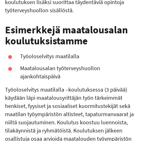
koulutuksen lisäksi suorittaa täydentäviä opintoja
työterveyshuollon sisällöstä.
Esimerkkejä maatalousalan
koulutuksistamme
Työoloselvitys maatilalla
Maatalousalan työterveyshuollon
ajankohtaispäivä
Työoloselvitys maatilalla –koulutuksessa (3 päivää)
käydään läpi maatalousyrittäjän työn tärkeimmät
henkiset, fyysiset ja sosiaaliset kuormitustekijät sekä
maatilan työympäristön altisteet, tapaturmanvaarat ja
niiltä suojautuminen. Koulutus koostuu luennoista,
tilakäynnistä ja ryhmätöistä. Koulutuksen jälkeen
osallistuja osaa arvioida maatalouden työympäristön