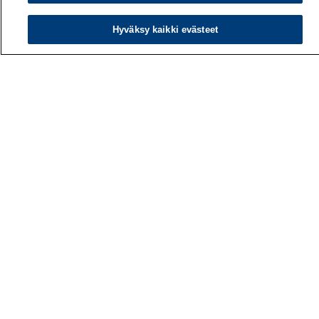
Hyväksy kaikki evästeet
Työterveyslaitos
PL 40
00032 TYÖTERVEYSLAITOS
Puhelin: 030 474 1 (pvm/mpm)
Yhteystiedot
Laskutustiedot
Medialle
Tietoa meistä
Avoimet työpaikat
Tilaa uutiskirje
Hae sivustolta