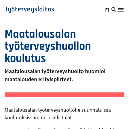
Hyppää
FI
Hae
Vaihda
Va
Työterveyslaitos
pääsisältöön
sivust
kieltä,
nykyinen
Maatalousalan
kieli:
työterveyshuollon
koulutus
Maatalousalan työterveyshuolto huomioi
maatalouden erityispiirteet.
Maatalousalan työterveyshuollolle suunnatuissa
koulutuksissamme osallistujat