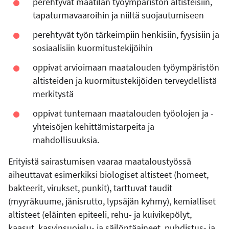
perehtyvät maatilan työympäristön altisteisiin,
tapaturmavaaroihin ja niiltä suojautumiseen
perehtyvät työn tärkeimpiin henkisiin, fyysisiin ja
sosiaalisiin kuormitustekijöihin
oppivat arvioimaan maatalouden työympäristön
altisteiden ja kuormitustekijöiden terveydellistä
merkitystä
oppivat tuntemaan maatalouden työolojen ja -
yhteisöjen kehittämistarpeita ja
mahdollisuuksia.
Erityistä sairastumisen vaaraa maataloustyössä
aiheuttavat esimerkiksi biologiset altisteet (homeet,
bakteerit, virukset, punkit), tarttuvat taudit
(myyräkuume, jänisrutto, lypsäjän kyhmy), kemialliset
altisteet (eläinten epiteeli, rehu- ja kuivikepölyt,
kaasut, kasvinsuojelu- ja säilöntäaineet, puhdistus- ja