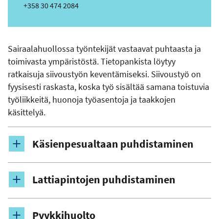
ä
Puhelin
+358 30 474 2084
h
k
ö
Sairaalahuollossa työntekijät vastaavat puhtaasta ja
p
toimivasta ympäristöstä. Tietopankista löytyy
o
s
ratkaisuja siivoustyön keventämiseksi. Siivoustyö on
t
fyysisesti raskasta, koska työ sisältää samana toistuvia
i
työliikkeitä, huonoja työasentoja ja taakkojen
o
käsittelyä.
s
o
i
Käsienpesualtaan puhdistaminen
t
e
Lattiapintojen puhdistaminen
Pyykkihuolto