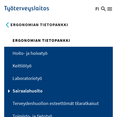
Hyppää
FI
Hae
Vaihda
Va
Työterveyslaitos
pääsisältöön
sivust
kieltä,
nykyinen
ERGONOMIAN TIETOPANKKI
kieli:
ERGONOMIAN TIETOPANKKI
Hoito- ja hoivatyö
Keittiötyö
Laboratoriotyö
Sairaalahuolto
Terveydenhuollon esteettömät tilaratkaisut
Toimisto- ja tietotyö