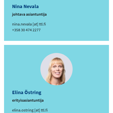
s
Nina Nevala
o
i
johtava asiantuntija
t
s
nina.nevala
[at]
ttl.fi
e
ä
Puhelin
+358 30 474 2277
h
k
ö
p
o
s
t
i
o
s
Elina Östring
o
i
erityisasiantuntija
t
s
elina.ostring
[at]
ttl.fi
e