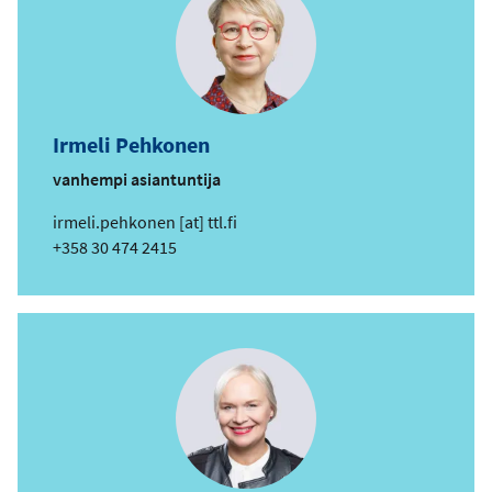
Irmeli Pehkonen
vanhempi asiantuntija
s
irmeli.pehkonen
[at]
ttl.fi
ä
Puhelin
+358 30 474 2415
h
k
ö
p
o
s
t
i
o