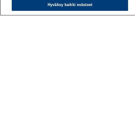
Hyväksy kaikki evästeet
Työterveyslaitos
PL 40
00032 TYÖTERVEYSLAITOS
Puhelin: 030 474 1 (pvm/mpm)
Yhteystiedot
Laskutustiedot
Medialle
Tietoa meistä
Avoimet työpaikat
Tilaa uutiskirje
Hae sivustolta
Tutkimus