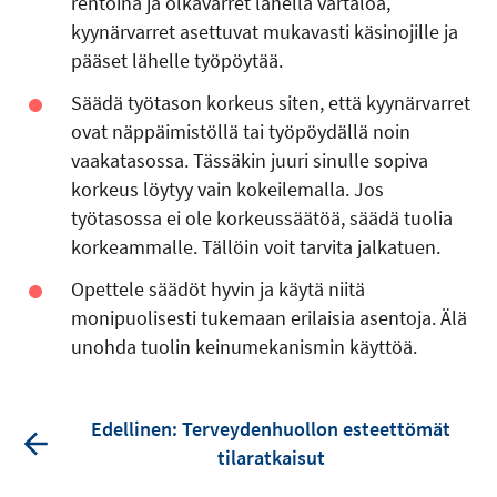
rentoina ja olkavarret lähellä vartaloa,
kyynärvarret asettuvat mukavasti käsinojille ja
pääset lähelle työpöytää.
Säädä työtason korkeus siten, että kyynärvarret
ovat näppäimistöllä tai työpöydällä noin
vaakatasossa. Tässäkin juuri sinulle sopiva
korkeus löytyy vain kokeilemalla. Jos
työtasossa ei ole korkeussäätöä, säädä tuolia
korkeammalle. Tällöin voit tarvita jalkatuen.
Opettele säädöt hyvin ja käytä niitä
monipuolisesti tukemaan erilaisia asentoja. Älä
unohda tuolin keinumekanismin käyttöä.
Edellinen: Terveydenhuollon esteettömät
tilaratkaisut