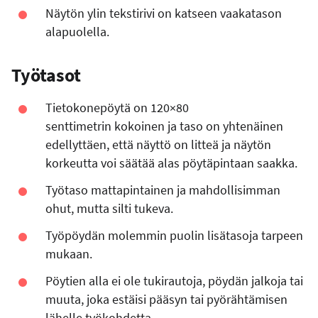
Näytön ylin tekstirivi on katseen vaakatason
alapuolella.
Työtasot
Tietokonepöytä on 120×80
senttimetrin kokoinen ja taso on yhtenäinen
edellyttäen, että näyttö on litteä ja näytön
korkeutta voi säätää alas pöytäpintaan saakka.
Työtaso mattapintainen ja mahdollisimman
ohut, mutta silti tukeva.
Työpöydän molemmin puolin lisätasoja tarpeen
mukaan.
Pöytien alla ei ole tukirautoja, pöydän jalkoja tai
muuta, joka estäisi pääsyn tai pyörähtämisen
lähelle työkohdetta.