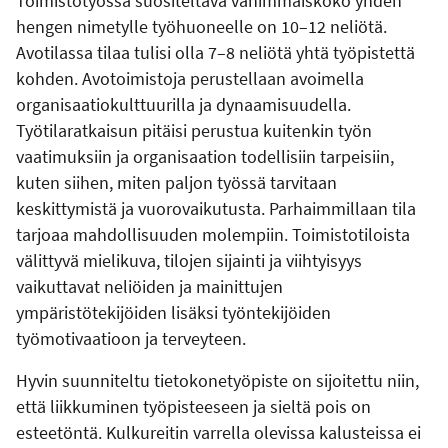
Toimistotyössä suositeltava vähimmäiskoko yhden
hengen nimetylle työhuoneelle on 10–12 neliötä.
Avotilassa tilaa tulisi olla 7–8 neliötä yhtä työpistettä
kohden. Avotoimistoja perustellaan avoimella
organisaatiokulttuurilla ja dynaamisuudella.
Työtilaratkaisun pitäisi perustua kuitenkin työn
vaatimuksiin ja organisaation todellisiin tarpeisiin,
kuten siihen, miten paljon työssä tarvitaan
keskittymistä ja vuorovaikutusta. Parhaimmillaan tila
tarjoaa mahdollisuuden molempiin. Toimistotiloista
välittyvä mielikuva, tilojen sijainti ja viihtyisyys
vaikuttavat neliöiden ja mainittujen
ympäristötekijöiden lisäksi työntekijöiden
työmotivaatioon ja terveyteen.
Hyvin suunniteltu tietokonetyöpiste on sijoitettu niin,
että liikkuminen työpisteeseen ja sieltä pois on
esteetöntä. Kulkureitin varrella olevissa kalusteissa ei