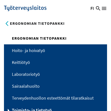
Hyppää
FI
Hae
Vaihda
Va
Työterveyslaitos
pääsisältöön
sivust
kieltä,
nykyinen
ERGONOMIAN TIETOPANKKI
kieli:
ERGONOMIAN TIETOPANKKI
Hoito- ja hoivatyö
Keittiötyö
Laboratoriotyö
Sairaalahuolto
Terveydenhuollon esteettömät tilaratkaisut
Toimisto- ja tietotyö