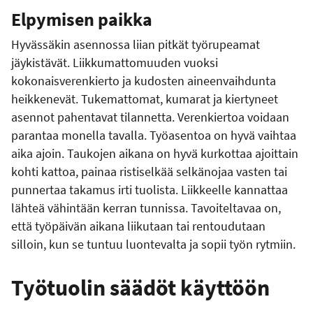
Elpymisen paikka
Hyvässäkin asennossa liian pitkät työrupeamat
jäykistävät. Liikkumattomuuden vuoksi
kokonaisverenkierto ja kudosten aineenvaihdunta
heikkenevät. Tukemattomat, kumarat ja kiertyneet
asennot pahentavat tilannetta. Verenkiertoa voidaan
parantaa monella tavalla. Työasentoa on hyvä vaihtaa
aika ajoin. Taukojen aikana on hyvä kurkottaa ajoittain
kohti kattoa, painaa ristiselkää selkänojaa vasten tai
punnertaa takamus irti tuolista. Liikkeelle kannattaa
lähteä vähintään kerran tunnissa. Tavoiteltavaa on,
että työpäivän aikana liikutaan tai rentoudutaan
silloin, kun se tuntuu luontevalta ja sopii työn rytmiin.
Työtuolin säädöt käyttöön