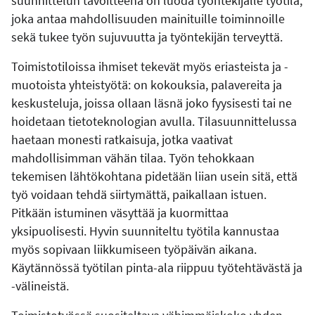
suunnittelun tavoitteena on luoda työntekijälle työtila,
joka antaa mahdollisuuden mainituille toiminnoille
sekä tukee työn sujuvuutta ja työntekijän terveyttä.
Toimistotiloissa ihmiset tekevät myös eriasteista ja -
muotoista yhteistyötä: on kokouksia, palavereita ja
keskusteluja, joissa ollaan läsnä joko fyysisesti tai ne
hoidetaan tietoteknologian avulla. Tilasuunnittelussa
haetaan monesti ratkaisuja, jotka vaativat
mahdollisimman vähän tilaa. Työn tehokkaan
tekemisen lähtökohtana pidetään liian usein sitä, että
työ voidaan tehdä siirtymättä, paikallaan istuen.
Pitkään istuminen väsyttää ja kuormittaa
yksipuolisesti. Hyvin suunniteltu työtila kannustaa
myös sopivaan liikkumiseen työpäivän aikana.
Käytännössä työtilan pinta-ala riippuu työtehtävästä ja
-välineistä.