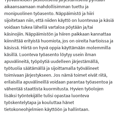
aikaansaamaan mahdollisimman tuettu ja
monipuolinen työasento. Näppäimistö ja hiiri
sijoitetaan niin, että niiden käyttö on luontevaa ja käsiä
voidaan tukea lähellä vartaloa pöytään ja/tai
käsinojiin. Näppäimistön ja hiiren paikkaan kannattaa
kiinnittää erityistä huomiota, jos on oireita hartioissa ja
käsissä. Hiirtä on hyvä oppia käyttämään molemmilla
käsillä. Luonteva työasento löytyy usein ilman
apuvälineitä, työpöytiä uudelleen järjestämällä,
työtuolia säätämällä ja sijoittamalla työvälineet
toimivaan järjestykseen. Jos nämä toimet eivät riitä,
erilaisilla apuvälineillä voidaan parantaa työasentoa ja
vähentää staattista kuormitusta. Hyvien työolojen
lisäksi työntekijälle tulisi opastaa luonteva
työskentelytapa ja kouluttaa hänet
tietokoneohjelmien käyttöön ja hallintaan.