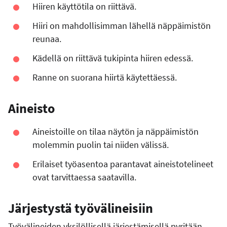
Hiiren käyttötila on riittävä.
Hiiri on mahdollisimman lähellä näppäimistön
reunaa.
Kädellä on riittävä tukipinta hiiren edessä.
Ranne on suorana hiirtä käytettäessä.
Aineisto
Aineistoille on tilaa näytön ja näppäimistön
molemmin puolin tai niiden välissä.
Erilaiset työasentoa parantavat aineistotelineet
ovat tarvittaessa saatavilla.
Järjestystä työvälineisiin
Työvälineiden yksilöllisellä järjestämisellä pyritään