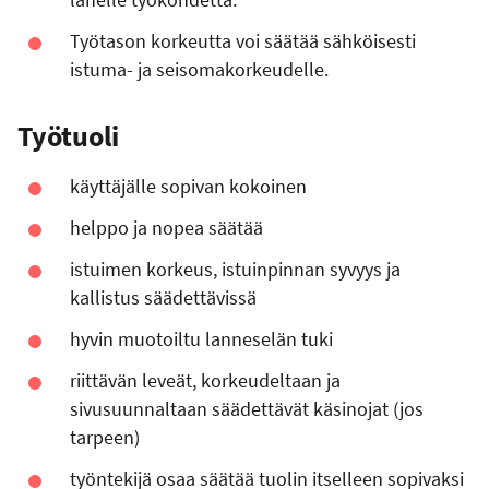
Työtason korkeutta voi säätää sähköisesti
istuma- ja seisomakorkeudelle.
Työtuoli
käyttäjälle sopivan kokoinen
helppo ja nopea säätää
istuimen korkeus, istuinpinnan syvyys ja
kallistus säädettävissä
hyvin muotoiltu lanneselän tuki
riittävän leveät, korkeudeltaan ja
sivusuunnaltaan säädettävät käsinojat (jos
tarpeen)
työntekijä osaa säätää tuolin itselleen sopivaksi