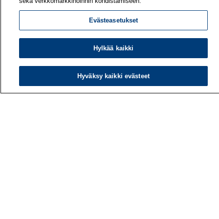
sekä verkkomarkkinoinnin kohdistamiseen.
Evästeasetukset
Hylkää kaikki
Työterveyslaitos
PL 40
00032 TYÖTERVEYSLAITOS
Hyväksy kaikki evästeet
Puhelin: 030 474 1 (pvm/mpm)
Yhteystiedot
Laskutustiedot
Medialle
Tietoa meistä
Avoimet työpaikat
Tilaa uutiskirje
Hae sivustolta
Tutkimus
Palvelut