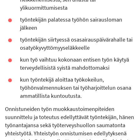
ylikuormittumisesta
työntekijän palatessa työhön sairausloman
jälkeen
työntekijän siirtyessä osasairauspäivärahalle tai
osatyökyvyttömyyseläkkeelle
kun työ vaihtuu kokonaan entisen työn käytyä
terveydellisistä syistä mahdottomaksi
kun työntekijä aloittaa työkokeilun,
työhönvalmennuksen tai työharjoittelun osana
ammatillista kuntoutusta.
Onnistuneiden työn muokkaustoimenpiteiden
suunnittelu ja toteutus edellyttävät työntekijän, hänen
työnantajansa sekä työterveyshuollon saumatonta
yhteistyötä. Yhteistyön onnistumisen edellytyksenä