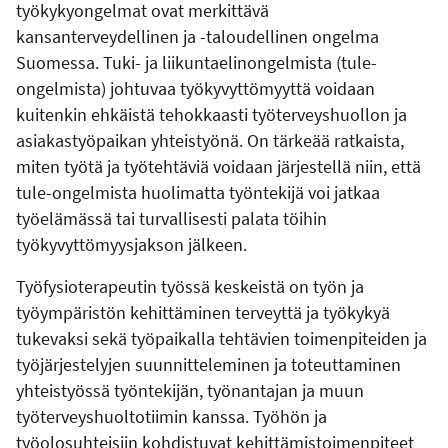
työkykyongelmat ovat merkittävä
kansanterveydellinen ja -taloudellinen ongelma
Suomessa. Tuki- ja liikuntaelinongelmista (tule-
ongelmista) johtuvaa työkyvyttömyyttä voidaan
kuitenkin ehkäistä tehokkaasti työterveyshuollon ja
asiakastyöpaikan yhteistyönä. On tärkeää ratkaista,
miten työtä ja työtehtäviä voidaan järjestellä niin, että
tule-ongelmista huolimatta työntekijä voi jatkaa
työelämässä tai turvallisesti palata töihin
työkyvyttömyysjakson jälkeen.
Työfysioterapeutin työssä keskeistä on työn ja
työympäristön kehittäminen terveyttä ja työkykyä
tukevaksi sekä työpaikalla tehtävien toimenpiteiden ja
työjärjestelyjen suunnitteleminen ja toteuttaminen
yhteistyössä työntekijän, työnantajan ja muun
työterveyshuoltotiimin kanssa. Työhön ja
työolosuhteisiin kohdistuvat kehittämistoimenpiteet