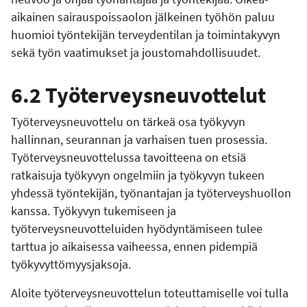
aikainen sairauspoissaolon jälkeinen työhön paluu
huomioi työntekijän terveydentilan ja toimintakyvyn
sekä työn vaatimukset ja joustomahdollisuudet.
6.2 Työterveysneuvottelut
Työterveysneuvottelu on tärkeä osa työkyvyn
hallinnan, seurannan ja varhaisen tuen prosessia.
Työterveysneuvottelussa tavoitteena on etsiä
ratkaisuja työkyvyn ongelmiin ja työkyvyn tukeen
yhdessä työntekijän, työnantajan ja työterveyshuollon
kanssa. Työkyvyn tukemiseen ja
työterveysneuvotteluiden hyödyntämiseen tulee
tarttua jo aikaisessa vaiheessa, ennen pidempiä
työkyvyttömyysjaksoja.
Aloite työterveysneuvottelun toteuttamiselle voi tulla