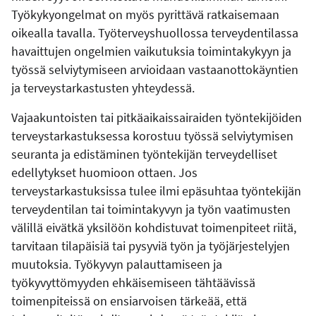
Työkykyongelmat on myös pyrittävä ratkaisemaan
oikealla tavalla. Työterveyshuollossa terveydentilassa
havaittujen ongelmien vaikutuksia toimintakykyyn ja
työssä selviytymiseen arvioidaan vastaanottokäyntien
ja terveystarkastusten yhteydessä.
Vajaakuntoisten tai pitkäaikaissairaiden työntekijöiden
terveystarkastuksessa korostuu työssä selviytymisen
seuranta ja edistäminen työntekijän terveydelliset
edellytykset huomioon ottaen. Jos
terveystarkastuksissa tulee ilmi epäsuhtaa työntekijän
terveydentilan tai toimintakyvyn ja työn vaatimusten
välillä eivätkä yksilöön kohdistuvat toimenpiteet riitä,
tarvitaan tilapäisiä tai pysyviä työn ja työjärjestelyjen
muutoksia. Työkyvyn palauttamiseen ja
työkyvyttömyyden ehkäisemiseen tähtäävissä
toimenpiteissä on ensiarvoisen tärkeää, että