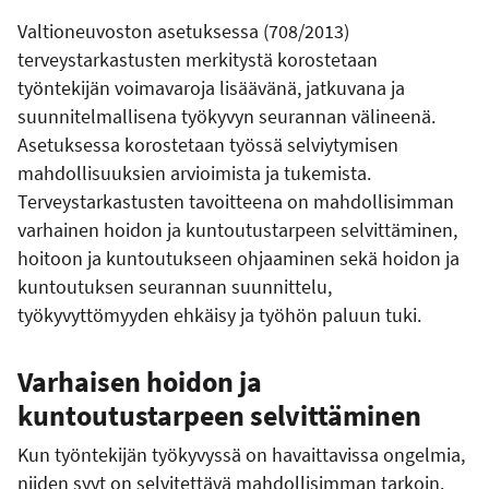
Valtioneuvoston asetuksessa (708/2013)
terveystarkastusten merkitystä korostetaan
työntekijän voimavaroja lisäävänä, jatkuvana ja
suunnitelmallisena työkyvyn seurannan välineenä.
Asetuksessa korostetaan työssä selviytymisen
mahdollisuuksien arvioimista ja tukemista.
Terveystarkastusten tavoitteena on mahdollisimman
varhainen hoidon ja kuntoutustarpeen selvittäminen,
hoitoon ja kuntoutukseen ohjaaminen sekä hoidon ja
kuntoutuksen seurannan suunnittelu,
työkyvyttömyyden ehkäisy ja työhön paluun tuki.
Varhaisen hoidon ja
kuntoutustarpeen selvittäminen
Kun työntekijän työkyvyssä on havaittavissa ongelmia,
niiden syyt on selvitettävä mahdollisimman tarkoin.