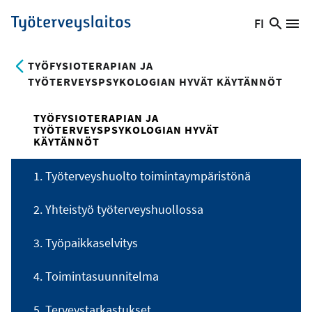
Hyppää
FI
Hae
Vaihda
Va
Työterveyslaitos
pääsisältöön
sivust
kieltä,
nykyinen
TYÖFYSIOTERAPIAN JA
kieli:
TYÖTERVEYSPSYKOLOGIAN HYVÄT KÄYTÄNNÖT
TYÖFYSIOTERAPIAN JA
TYÖTERVEYSPSYKOLOGIAN HYVÄT
KÄYTÄNNÖT
1. Työterveyshuolto toimintaympäristönä
2. Yhteistyö työterveyshuollossa
3. Työpaikkaselvitys
4. Toimintasuunnitelma
5. Terveystarkastukset