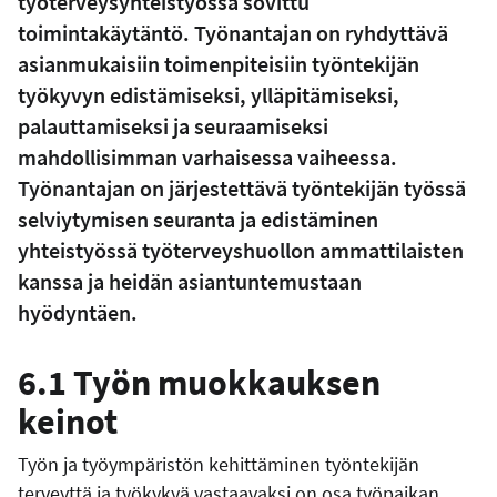
työterveysyhteistyössä sovittu
toimintakäytäntö. Työnantajan on ryhdyttävä
asianmukaisiin toimenpiteisiin työntekijän
työkyvyn edistämiseksi, ylläpitämiseksi,
palauttamiseksi ja seuraamiseksi
mahdollisimman varhaisessa vaiheessa.
Työnantajan on järjestettävä työntekijän työssä
selviytymisen seuranta ja edistäminen
yhteistyössä työterveyshuollon ammattilaisten
kanssa ja heidän asiantuntemustaan
hyödyntäen.
6.1 Työn muokkauksen
keinot
Työn ja työympäristön kehittäminen työntekijän
terveyttä ja työkykyä vastaavaksi on osa työpaikan