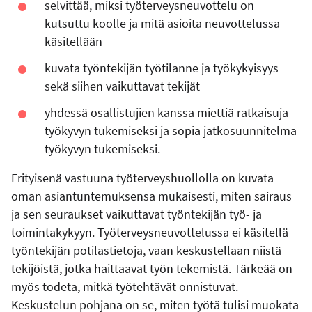
selvittää, miksi työterveysneuvottelu on
kutsuttu koolle ja mitä asioita neuvottelussa
käsitellään
kuvata työntekijän työtilanne ja työkykyisyys
sekä siihen vaikuttavat tekijät
yhdessä osallistujien kanssa miettiä ratkaisuja
työkyvyn tukemiseksi ja sopia jatkosuunnitelma
työkyvyn tukemiseksi.
Erityisenä vastuuna työterveyshuollolla on kuvata
oman asiantuntemuksensa mukaisesti, miten sairaus
ja sen seuraukset vaikuttavat työntekijän työ- ja
toimintakykyyn. Työterveysneuvottelussa ei käsitellä
työntekijän potilastietoja, vaan keskustellaan niistä
tekijöistä, jotka haittaavat työn tekemistä. Tärkeää on
myös todeta, mitkä työtehtävät onnistuvat.
Keskustelun pohjana on se, miten työtä tulisi muokata