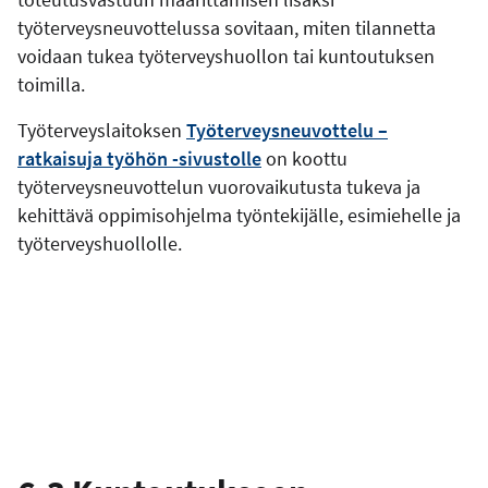
työterveysneuvottelussa sovitaan, miten tilannetta
voidaan tukea työterveyshuollon tai kuntoutuksen
toimilla.
Työterveyslaitoksen
Työterveysneuvottelu –
ratkaisuja työhön -sivustolle
on koottu
työterveysneuvottelun vuorovaikutusta tukeva ja
kehittävä oppimisohjelma työntekijälle, esimiehelle ja
työterveyshuollolle.