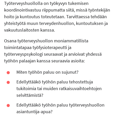
Työterveyshuollolla on työkyvyn tukemisen
koordinointivastuu riippumatta siitä, missä työntekijän
hoito ja kuntoutus toteutetaan. Tarvittaessa tehdään
yhteistyötä muun terveydenhuollon, kuntoutuksen ja
vakuutuslaitosten kanssa.
Osana työterveyshuollon moniammatillista
toimintatapaa työfysioterapeutti ja
työterveyspsykologi seuraavat ja arvioivat yhdessä
työhön palaajan kanssa seuraavia asioita:
Miten työhön paluu on sujunut?
Edellyttääkö työhön paluu tehostettuja
tukitoimia tai muiden ratkaisuvaihtoehtojen
selvittämistä?
Edellyttääkö työhön paluu työterveyshuollon
asiantuntija-apua?