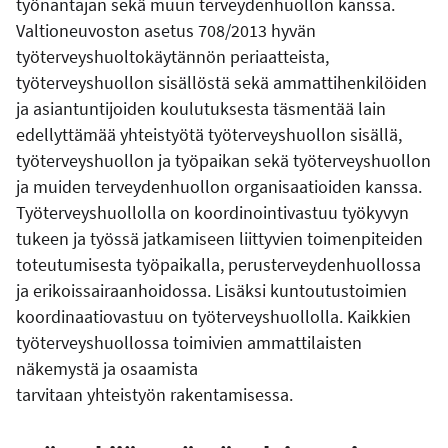
työnantajan sekä muun terveydenhuollon kanssa.
Valtioneuvoston asetus 708/2013 hyvän
työterveyshuoltokäytännön periaatteista,
työterveyshuollon sisällöstä sekä ammattihenkilöiden
ja asiantuntijoiden koulutuksesta täsmentää lain
edellyttämää yhteistyötä työterveyshuollon sisällä,
työterveyshuollon ja työpaikan sekä työterveyshuollon
ja muiden terveydenhuollon organisaatioiden kanssa.
Työterveyshuollolla on koordinointivastuu työkyvyn
tukeen ja työssä jatkamiseen liittyvien toimenpiteiden
toteutumisesta työpaikalla, perusterveydenhuollossa
ja erikoissairaanhoidossa. Lisäksi kuntoutustoimien
koordinaatiovastuu on työterveyshuollolla. Kaikkien
työterveyshuollossa toimivien ammattilaisten
näkemystä ja osaamista
tarvitaan yhteistyön rakentamisessa.