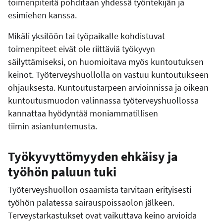
toimenpiteitä pohditaan yhdessä työntekijän ja
esimiehen kanssa.
Mikäli yksilöön tai työpaikalle kohdistuvat
toimenpiteet eivät ole riittäviä työkyvyn
säilyttämiseksi, on huomioitava myös kuntoutuksen
keinot. Työterveyshuollolla on vastuu kuntoutukseen
ohjauksesta. Kuntoutustarpeen arvioinnissa ja oikean
kuntoutusmuodon valinnassa työterveyshuollossa
kannattaa hyödyntää moniammatillisen
tiimin asiantuntemusta.
Työkyvyttömyyden ehkäisy ja
työhön paluun tuki
Työterveyshuollon osaamista tarvitaan erityisesti
työhön palatessa sairauspoissaolon jälkeen.
Terveystarkastukset ovat vaikuttava keino arvioida