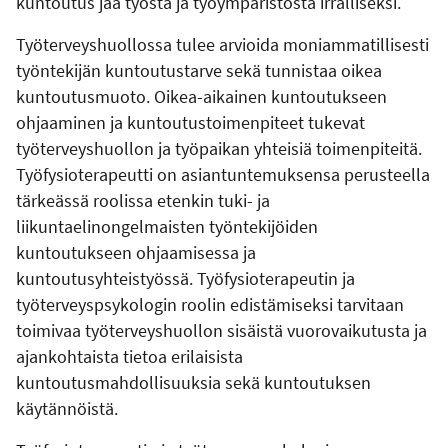
kuntoutus jää työstä ja työympäristöstä irralliseksi.
Työterveyshuollossa tulee arvioida moniammatillisesti
työntekijän kuntoutustarve sekä tunnistaa oikea
kuntoutusmuoto. Oikea-aikainen kuntoutukseen
ohjaaminen ja kuntoutustoimenpiteet tukevat
työterveyshuollon ja työpaikan yhteisiä toimenpiteitä.
Työfysioterapeutti on asiantuntemuksensa perusteella
tärkeässä roolissa etenkin tuki- ja
liikuntaelinongelmaisten työntekijöiden
kuntoutukseen ohjaamisessa ja
kuntoutusyhteistyössä. Työfysioterapeutin ja
työterveyspsykologin roolin edistämiseksi tarvitaan
toimivaa työterveyshuollon sisäistä vuorovaikutusta ja
ajankohtaista tietoa erilaisista
kuntoutusmahdollisuuksia sekä kuntoutuksen
käytännöistä.