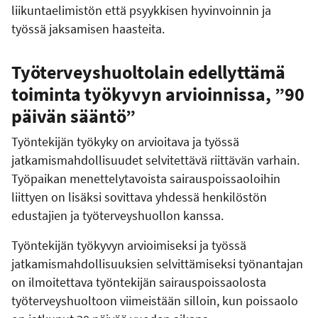
liikuntaelimistön että psyykkisen hyvinvoinnin ja
työssä jaksamisen haasteita.
Työterveyshuoltolain edellyttämä
toiminta työkyvyn arvioinnissa, ”90
päivän sääntö”
Työntekijän työkyky on arvioitava ja työssä
jatkamismahdollisuudet selvitettävä riittävän varhain.
Työpaikan menettelytavoista sairauspoissaoloihin
liittyen on lisäksi sovittava yhdessä henkilöstön
edustajien ja työterveyshuollon kanssa.
Työntekijän työkyvyn arvioimiseksi ja työssä
jatkamismahdollisuuksien selvittämiseksi työnantajan
on ilmoitettava työntekijän sairauspoissaolosta
työterveyshuoltoon viimeistään silloin, kun poissaolo