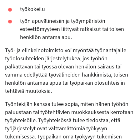
työkokeilu
työn apuvälineisiin ja työympäristön
esteettömyyteen liittyvät ratkaisut tai toisen
henkilön antama apu.
Työ- ja elinkeinotoimisto voi myöntää työnantajalle
työolosuhteiden järjestelytukea, jos työhön
palkattavan tai työssä olevan henkilön sairaus tai
vamma edellyttää työvälineiden hankkimista, toisen
henkilön antamaa apua tai työpaikan olosuhteisiin
tehtäviä muutoksia.
Työntekijän kanssa tulee sopia, miten hänen työhön
paluustaan tai työtehtävien muokkauksesta kerrotaan
työyhteisölle. Työyhteisössä tulee tiedostaa, että
työjärjestelyt ovat välttämättömiä työkyvyn
tukemisessa. Työpaikan oma työkyvyn tukemisen