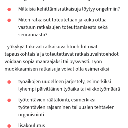
Millaisia kehittämisratkaisuja löytyy ongelmiin?
Miten ratkaisut toteutetaan ja kuka ottaa
vastuun ratkaisujen toteuttamisesta sekä
seurannasta?
Työkykyä tukevat ratkaisuvaihtoehdot ovat
tapauskohtaisia ja toteutettavat ratkaisuvaihtoehdot
voidaan sopia määräajaksi tai pysyvästi. Työn
muokkaamisen ratkaisuja voivat olla esimerkiksi
työaikojen uudelleen järjestely, esimerkiksi
lyhempi päivittäinen työaika tai viikkotyömäärä
työtehtävien räätälöinti, esimerkiksi
työtehtävien rajaaminen tai uusien tehtävien
organisointi
lisäkoulutus