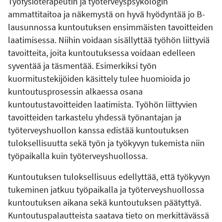
Työfysioterapeutin ja työterveyspsykologin
ammattitaitoa ja näkemystä on hyvä hyödyntää jo B-
lausunnossa kuntoutuksen ensimmäisten tavoitteiden
laatimisessa. Niihin voidaan sisällyttää työhön liittyviä
tavoitteita, joita kuntoutuksessa voidaan edelleen
syventää ja täsmentää. Esimerkiksi työn
kuormitustekijöiden käsittely tulee huomioida jo
kuntoutusprosessin alkaessa osana
kuntoutustavoitteiden laatimista. Työhön liittyvien
tavoitteiden tarkastelu yhdessä työnantajan ja
työterveyshuollon kanssa edistää kuntoutuksen
tuloksellisuutta sekä työn ja työkyvyn tukemista niin
työpaikalla kuin työterveyshuollossa.
Kuntoutuksen tuloksellisuus edellyttää, että työkyvyn
tukeminen jatkuu työpaikalla ja työterveyshuollossa
kuntoutuksen aikana sekä kuntoutuksen päätyttyä.
Kuntoutuspalautteista saatava tieto on merkittävässä