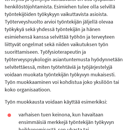
henkilöstöjohtamista. Esimiehen tulee olla selvillä
työntekijöiden työkykyyn vaikuttavista asioista.
Työterveyshuolto arvioi työntekijän jäljellä olevaa
työkykyä sekä yhdessä työntekijän ja hänen
esimiehensä kanssa selvittää työhön ja terveyteen
liittyvät ongelmat sekä niiden vaikutuksen työn
suorittamiseen. Työfysioterapeutin ja
työterveyspsykologin asiantuntemusta hyödynnetään
selvitettäessä, miten työtehtäviä ja työjärjestelyjä
voidaan muokata työntekijän työkyvyn mukaisesti.
Työn muokkaaminen voi kohdistua joko yksilöön tai
koko organisaatioon.
Työn muokkausta voidaan käyttää esimerkiksi:
varhaisen tuen keinona, kun havaitaan
ensimmäisiä merkkejä työntekijän työkyvyn
heikkenemisestä, sen uhasta tai