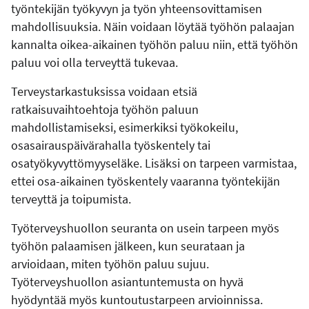
työntekijän työkyvyn ja työn yhteensovittamisen
mahdollisuuksia. Näin voidaan löytää työhön palaajan
kannalta oikea-aikainen työhön paluu niin, että työhön
paluu voi olla terveyttä tukevaa.
Terveystarkastuksissa voidaan etsiä
ratkaisuvaihtoehtoja työhön paluun
mahdollistamiseksi, esimerkiksi työkokeilu,
osasairauspäivärahalla työskentely tai
osatyökyvyttömyyseläke. Lisäksi on tarpeen varmistaa,
ettei osa-aikainen työskentely vaaranna työntekijän
terveyttä ja toipumista.
Työterveyshuollon seuranta on usein tarpeen myös
työhön palaamisen jälkeen, kun seurataan ja
arvioidaan, miten työhön paluu sujuu.
Työterveyshuollon asiantuntemusta on hyvä
hyödyntää myös kuntoutustarpeen arvioinnissa.