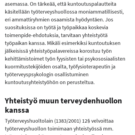
asemassa. On tärkeää, että kuntoutuspalautteita
käsitellään työterveyshuollossa moniammatillisesti,
eri ammattiryhmien osaamista hyödyntäen. Jos
suosituksissa on työtä ja työpaikkaa koskevia
toimenpide-ehdotuksia, tarvitaan yhteistyötä
työpaikan kanssa. Mikäli esimerkiksi kuntoutuksen
jälkeisissä yhteistyöpalavereissa korostuu työn
kehittämistoimet työn fyysisten tai psykososiaalisten
kuormitustekijöiden osalta, työfysioterapeutin ja
työterveyspsykologin osallistuminen
kuntoutusyhteistyöhön on perusteltua.
Yhteistyö muun terveydenhuollon
kanssa
Työterveyshuoltolain (1383/2001) 12§ velvoittaa
työterveyshuollon toimimaan yhteistyössä mm.