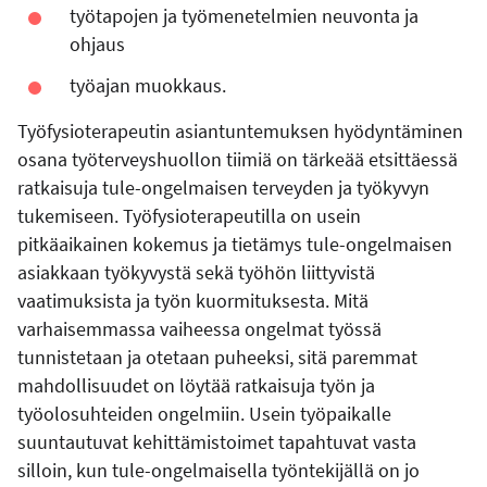
työtapojen ja työmenetelmien neuvonta ja
ohjaus
työajan muokkaus.
Työfysioterapeutin asiantuntemuksen hyödyntäminen
osana työterveyshuollon tiimiä on tärkeää etsittäessä
ratkaisuja tule-ongelmaisen terveyden ja työkyvyn
tukemiseen. Työfysioterapeutilla on usein
pitkäaikainen kokemus ja tietämys tule-ongelmaisen
asiakkaan työkyvystä sekä työhön liittyvistä
vaatimuksista ja työn kuormituksesta. Mitä
varhaisemmassa vaiheessa ongelmat työssä
tunnistetaan ja otetaan puheeksi, sitä paremmat
mahdollisuudet on löytää ratkaisuja työn ja
työolosuhteiden ongelmiin. Usein työpaikalle
suuntautuvat kehittämistoimet tapahtuvat vasta
silloin, kun tule-ongelmaisella työntekijällä on jo