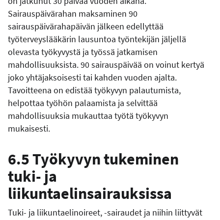
on jatkunut 30 päivää vuoden aikana.
Sairauspäivärahan maksaminen 90
sairauspäivärahapäivän jälkeen edellyttää
työterveyslääkärin lausuntoa työntekijän jäljellä
olevasta työkyvystä ja työssä jatkamisen
mahdollisuuksista. 90 sairauspäivää on voinut kertyä
joko yhtäjaksoisesti tai kahden vuoden ajalta.
Tavoitteena on edistää työkyvyn palautumista,
helpottaa työhön palaamista ja selvittää
mahdollisuuksia mukauttaa työtä työkyvyn
mukaisesti.
6.5 Työkyvyn tukeminen
tuki- ja
liikuntaelinsairauksissa
Tuki- ja liikuntaelinoireet, -sairaudet ja niihin liittyvät