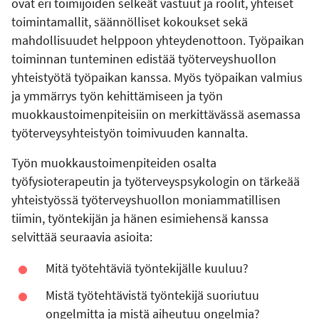
ovat eri toimijoiden selkeät vastuut ja roolit, yhteiset
toimintamallit, säännölliset kokoukset sekä
mahdollisuudet helppoon yhteydenottoon. Työpaikan
toiminnan tunteminen edistää työterveyshuollon
yhteistyötä työpaikan kanssa. Myös työpaikan valmius
ja ymmärrys työn kehittämiseen ja työn
muokkaustoimenpiteisiin on merkittävässä asemassa
työterveysyhteistyön toimivuuden kannalta.
Työn muokkaustoimenpiteiden osalta
työfysioterapeutin ja työterveyspsykologin on tärkeää
yhteistyössä työterveyshuollon moniammatillisen
tiimin, työntekijän ja hänen esimiehensä kanssa
selvittää seuraavia asioita:
Mitä työtehtäviä työntekijälle kuuluu?
Mistä työtehtävistä työntekijä suoriutuu
ongelmitta ja mistä aiheutuu ongelmia?