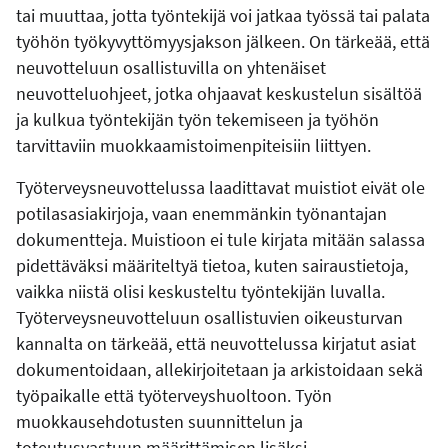
tai muuttaa, jotta työntekijä voi jatkaa työssä tai palata
työhön työkyvyttömyysjakson jälkeen. On tärkeää, että
neuvotteluun osallistuvilla on yhtenäiset
neuvotteluohjeet, jotka ohjaavat keskustelun sisältöä
ja kulkua työntekijän työn tekemiseen ja työhön
tarvittaviin muokkaamistoimenpiteisiin liittyen.
Työterveysneuvottelussa laadittavat muistiot eivät ole
potilasasiakirjoja, vaan enemmänkin työnantajan
dokumentteja. Muistioon ei tule kirjata mitään salassa
pidettäväksi määriteltyä tietoa, kuten sairaustietoja,
vaikka niistä olisi keskusteltu työntekijän luvalla.
Työterveysneuvotteluun osallistuvien oikeusturvan
kannalta on tärkeää, että neuvottelussa kirjatut asiat
dokumentoidaan, allekirjoitetaan ja arkistoidaan sekä
työpaikalle että työterveyshuoltoon. Työn
muokkausehdotusten suunnittelun ja
toteutusvastuun määrittämisen lisäksi