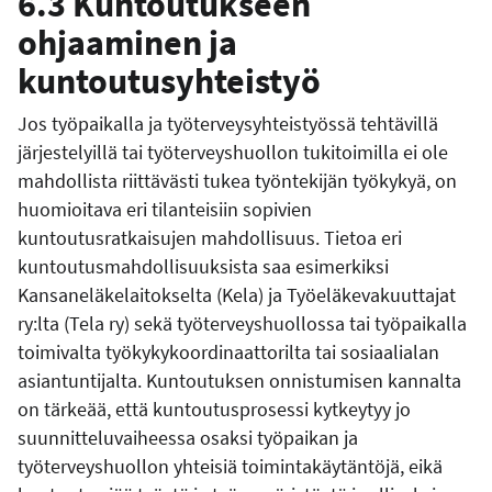
6.3 Kuntoutukseen
ohjaaminen ja
kuntoutusyhteistyö
Jos työpaikalla ja työterveysyhteistyössä tehtävillä
järjestelyillä tai työterveyshuollon tukitoimilla ei ole
mahdollista riittävästi tukea työntekijän työkykyä, on
huomioitava eri tilanteisiin sopivien
kuntoutusratkaisujen mahdollisuus. Tietoa eri
kuntoutusmahdollisuuksista saa esimerkiksi
Kansaneläkelaitokselta (Kela) ja Työeläkevakuuttajat
ry:lta (Tela ry) sekä työterveyshuollossa tai työpaikalla
toimivalta työkykykoordinaattorilta tai sosiaalialan
asiantuntijalta. Kuntoutuksen onnistumisen kannalta
on tärkeää, että kuntoutusprosessi kytkeytyy jo
suunnitteluvaiheessa osaksi työpaikan ja
työterveyshuollon yhteisiä toimintakäytäntöjä, eikä