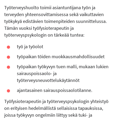
Työterveyshuolto toimii asiantuntijana työn ja
terveyden yhteensovittamisessa sekä vaikuttavien
työkykyä edistävien toimenpiteiden suunnittelussa.
Tämän vuoksi työfysioterapeutin ja
työterveyspsykologin on tärkeää tuntea:
työ ja työolot
työpaikan töiden muokkausmahdollisuudet
työpaikan työkyvyn tuen malli, mukaan lukien
sairauspoissaolo- ja
työterveysneuvottelukäytännöt
ajantasainen sairauspoissaolotilanne.
Työfysioterapeutin ja työterveyspsykologin yhteistyö
on erityisen hedelmällistä sellaisissa tapauksissa,
joissa työkyvyn ongelmiin liittyy sekä tuki- ja