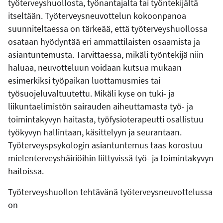
työterveyshuollosta, työnantajalta tai työntekijältä
itseltään. Työterveysneuvottelun kokoonpanoa
suunniteltaessa on tärkeää, että työterveyshuollossa
osataan hyödyntää eri ammattilaisten osaamista ja
asiantuntemusta. Tarvittaessa, mikäli työntekijä niin
haluaa, neuvotteluun voidaan kutsua mukaan
esimerkiksi työpaikan luottamusmies tai
työsuojeluvaltuutettu. Mikäli kyse on tuki- ja
liikuntaelimistön sairauden aiheuttamasta työ- ja
toimintakyvyn haitasta, työfysioterapeutti osallistuu
työkyvyn hallintaan, käsittelyyn ja seurantaan.
Työterveyspsykologin asiantuntemus taas korostuu
mielenterveyshäiriöihin liittyvissä työ- ja toimintakyvyn
haitoissa.
Työterveyshuollon tehtävänä työterveysneuvottelussa
on