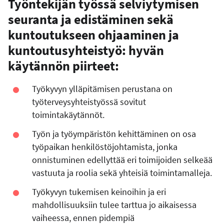
Työntekijän työssä selviytymisen
seuranta ja edistäminen sekä
kuntoutukseen ohjaaminen ja
kuntoutusyhteistyö: hyvän
käytännön piirteet:
Työkyvyn ylläpitämisen perustana on
työterveysyhteistyössä sovitut
toimintakäytännöt.
Työn ja työympäristön kehittäminen on osa
työpaikan henkilöstöjohtamista, jonka
onnistuminen edellyttää eri toimijoiden selkeää
vastuuta ja roolia sekä yhteisiä toimintamalleja.
Työkyvyn tukemisen keinoihin ja eri
mahdollisuuksiin tulee tarttua jo aikaisessa
vaiheessa, ennen pidempiä