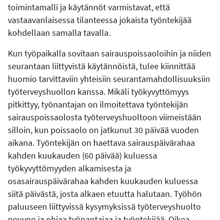
toimintamalli ja käytännöt varmistavat, että
vastaavanlaisessa tilanteessa jokaista työntekijää
kohdellaan samalla tavalla.
Kun työpaikalla sovitaan sairauspoissaoloihin ja niiden
seurantaan liittyvistä käytännöistä, tulee kiinnittää
huomio tarvittaviin yhteisiin seurantamahdollisuuksiin
työterveyshuollon kanssa. Mikäli työkyvyttömyys
pitkittyy, työnantajan on ilmoitettava työntekijän
sairauspoissaolosta työterveyshuoltoon viimeistään
silloin, kun poissaolo on jatkunut 30 päivää vuoden
aikana. Työntekijän on haettava sairauspäivärahaa
kahden kuukauden (60 päivää) kuluessa
työkyvyttömyyden alkamisesta ja
osasairauspäivärahaa kahden kuukauden kuluessa
siitä päivästä, josta alkaen etuutta halutaan. Työhön
paluuseen liittyvissä kysymyksissä työterveyshuolto
neuvoo ja ohjaa työnantajaa ja työntekijää. Oikea-