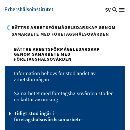
Hoppa
SV
Sök
Växla
Me
Arbetshälsoinstitutet
till
på
språk,
huvudinnehåll
webb
Aktuellt
BÄTTRE ARBETSFÖRMÅGELEDARSKAP GENOM
språk:
SAMARBETE MED FÖRETAGSHÄLSOVÅRDEN
BÄTTRE ARBETSFÖRMÅGELEDARSKAP
GENOM SAMARBETE MED
FÖRETAGSHÄLSOVÅRDEN
Information behövs för stödjandet av
arbetsförmågan
Samarbetet med företagshälsovården stöder
en kultur av omsorg
Tidigt stöd ingår i
företagshälsovårdssamarbete