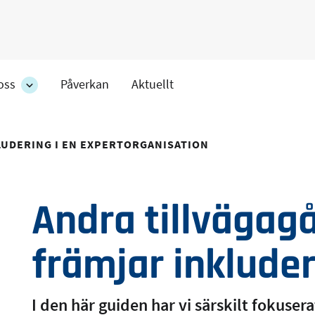
oss
Påverkan
Aktuellt
Om
oss
ens
-
r
avdelningens
LUDERING I EN EXPERTORGANISATION
undersidor
Andra tillvägag
främjar inklude
I den här guiden har vi särskilt fokuser