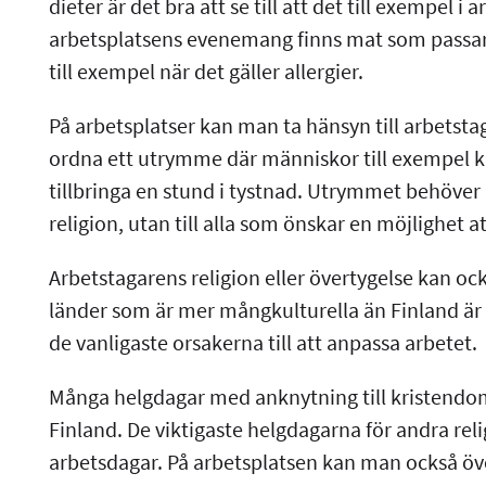
dieter är det bra att se till att det till exempel i
arbetsplatsens evenemang finns mat som passar a
till exempel när det gäller allergier.
På arbetsplatser kan man ta hänsyn till arbetsta
ordna ett utrymme där människor till exempel kan
tillbringa en stund i tystnad. Utrymmet behöver int
religion, utan till alla som önskar en möjlighet a
Arbetstagarens religion eller övertygelse kan ocks
länder som är mer mångkulturella än Finland är 
de vanligaste orsakerna till att anpassa arbetet.
Många helgdagar med anknytning till kristendome
Finland. De viktigaste helgdagarna för andra re
arbetsdagar. På arbetsplatsen kan man också över