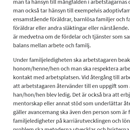
man ta hänsyn till mångfalden i arbetstagarnas o
man också tar hänsyn till exempelvis adoptivfamil
ensamstående föräldrar, barnlösa familjer och fa
föräldrar eller andra släktingar eller närstående.
är medvetna om de fördelar och tjänster som sam
balans mellan arbete och familj.
Under familjeledigheten ska arbetstagaren bea
honom/henne/hen och man ska respektera arbets
kontakt med arbetsplatsen. Vid återgång till arb
att arbetstagaren återvänder till en uppgift som
han/hon/hen blev ledig. Det är också bra att er
mentorskap eller annat stöd som underlättar åte
gäller avancemang ska även den person som är fa
familjeledigheter på karriärutvecklingen och lö
problem ska metoderna utvecklas och bristerna 