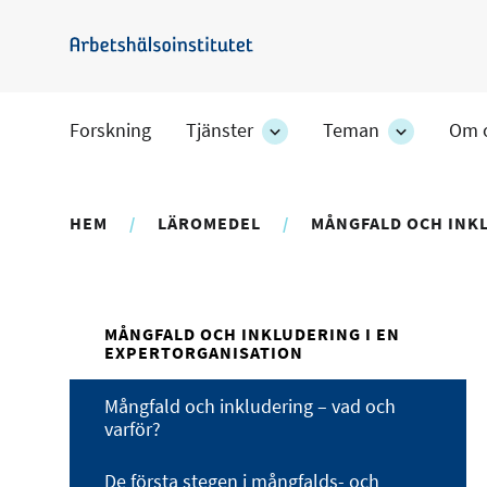
Hoppa
till
Arbetshälsoinstitutet
huvudinnehåll
Forskning
Tjänster
Teman
Om 
Tjänster
Teman
-
-
avdelningens
avdelning
undersidor
undersido
HEM
LÄROMEDEL
MÅNGFALD OCH INK
MÅNGFALD OCH INKLUDERING I EN
EXPERTORGANISATION
Mångfald och inkludering – vad och
varför?
De första stegen i mångfalds- och