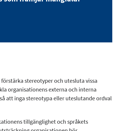
örstärka stereotyper och utesluta vissa
ckla organisationens externa och interna
å att inga stereotypa eller uteslutande ordval
ionens tillgänglighet och språkets
n utsträckning organisationen bör