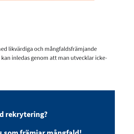
med likvärdiga och mångfaldsfrämjande
 kan inledas genom att man utvecklar icke-
d rekrytering?
is som främjar mångfald!