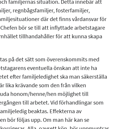
ch familjernas situation. Detta innebär att
jer, regnbågsfamiljer, fosterfamiljer,
miljesituationer där det finns vårdansvar för
 Chefen bör se till att inflyttade arbetstagare
hället tillhandahåller för att kunna skapa
ktas på det sätt som överenskommits med
tagarens eventuella önskan att inte ha
etet efter familjeledighet ska man säkerställa
 är lika krävande som den från vilken
bjuda honom/henne/hen möjlighet till
rgången till arbetet. Vid förhandlingar som
miljeledig beaktas. Effekterna av
nen bör följas upp. Om man här kan se
korrigeras. Alla, oavsett kön, bör uppmuntras