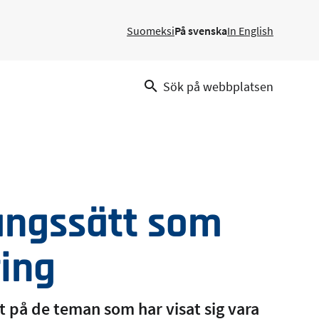
Suomeksi
På svenska
In English
Sök på webbplatsen
ångssätt som
ring
at på de teman som har visat sig vara