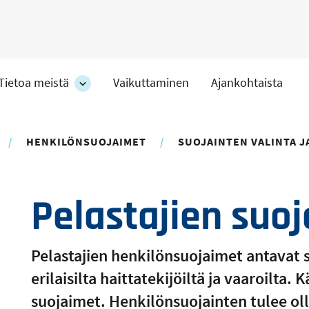
Tietoa meistä
Vaikuttaminen
Ajankohtaista
at
Tietoa
meistä
-
hteet
osion
HENKILÖNSUOJAIMET
SUOJAINTEN VALINTA J
alakohteet
Pelastajien suo
Pelastajien henkilönsuojaimet antavat
erilaisilta haittatekijöiltä ja vaaroilta.
suojaimet. Henkilönsuojainten tulee olla