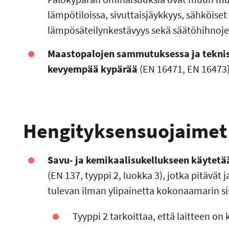
lämpötiloissa, sivuttaisjäykkyys, sähköiset
lämpösäteilynkestävyys sekä säätöhihnoje
Maastopalojen sammutuksessa ja teknis
kevyempää kypärää
(EN 16471, EN 16473)
Hengityksensuojaimet
Savu- ja kemikaalisukellukseen käytetä
(EN 137, tyyppi 2, luokka 3), jotka pitävät
tulevan ilman ylipainetta kokonaamarin si
Tyyppi 2 tarkoittaa, että laitteen on