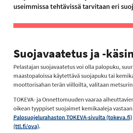
useimmissa tehtävissä tarvitaan eri su
Suojavaatetus ja -käsi
Pelastajan suojavaatetus voi olla palopuku, suur
maastopaloissa käytettävä suojapuku tai kemika
moottorisahan terän viilloilta, valitaan metsuri
TOKEVA- ja Onnettomuuden vaaraa aiheuttavien 
oikean tyyppiset suojaimet kemikaaleja vastaan
Palosuojelurahaston TOKEVA-sivulta (tokeva.fi)
(ttl.fi/ova)
.