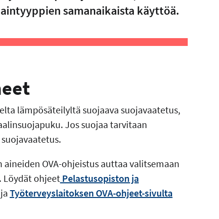
ojaintyyppien samanaikaista käyttöä.
neet
elta lämpösäteilyltä suojaava suojavaatetus,
alinsuojapuku. Jos suojaa tarvitaan
n suojavaatetus.
aineiden OVA-ohjeistus auttaa valitsemaan
. Löydät ohjeet
Pelastusopiston ja
ja
Työterveyslaitoksen OVA-ohjeet-sivulta