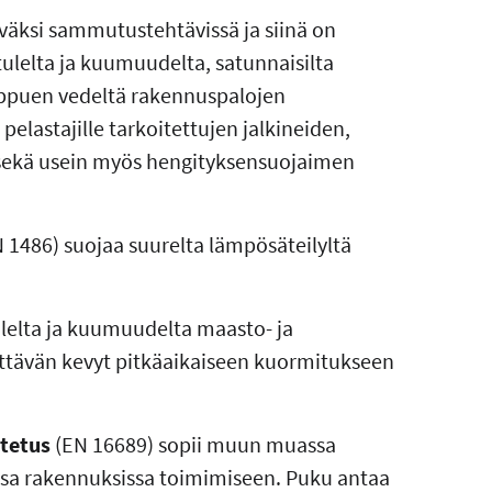
äväksi sammutustehtävissä ja siinä on
tulelta ja kuumuudelta, satunnaisilta
iippuen vedeltä rakennuspalojen
lastajille tarkoitettujen jalkineiden,
 sekä usein myös hengityksensuojaimen
 1486) suojaa suurelta lämpösäteilyltä
ulelta ja kuumuudelta maasto- ja
ttävän kevyt pitkäaikaiseen kuormitukseen
tetus
(EN 16689) sopii muun muassa
ssa rakennuksissa toimimiseen. Puku antaa