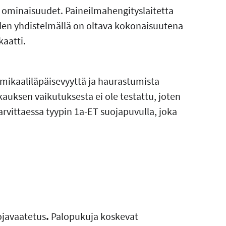
ominaisuudet. Paineilmahengityslaitetta
den yhdistelmällä on oltava kokonaisuutena
kaatti.
mikaaliläpäisevyyttä ja haurastumista
auksen vaikutuksesta ei ole testattu, joten
tarvittaessa tyypin 1a-ET suojapuvulla, joka
ojavaatetus
.
Palopukuja koskevat