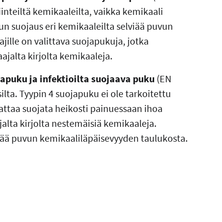
inteiltä kemikaaleilta, vaikka kemikaali
un suojaus eri kemikaaleilta selviää puvun
jille on valittava suojapukuja, jotka
jalta kirjolta kemikaaleja.
japuku ja infektioilta suojaava puku
(EN
lta. Tyypin 4 suojapuku ei ole tarkoitettu
aattaa suojata heikosti painuessaan ihoa
jalta kirjolta nestemäisiä kemikaaleja.
viää puvun kemikaaliläpäisevyyden taulukosta.