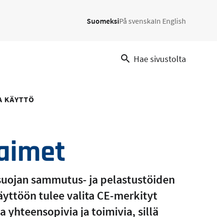
Suomeksi
På svenska
In English
Hae sivustolta
A KÄYTTÖ
jaimet
 suojan sammutus- ja pelastustöiden
 Käyttöön tulee valita CE-merkityt
 yhteensopivia ja toimivia, sillä