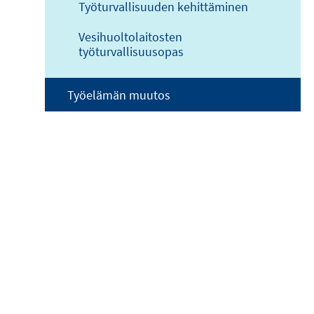
Työturvallisuuden kehittäminen
Vesihuoltolaitosten
työturvallisuusopas
Työelämän muutos