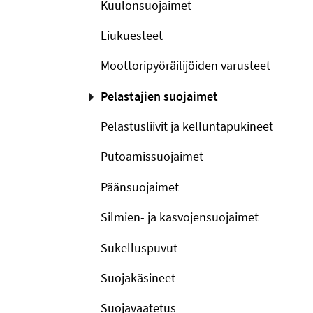
Kuulonsuojaimet
Liukuesteet
Moottoripyöräilijöiden varusteet
Pelastajien suojaimet
Pelastusliivit ja kelluntapukineet
Putoamissuojaimet
Päänsuojaimet
Silmien- ja kasvojensuojaimet
Sukelluspuvut
Suojakäsineet
Suojavaatetus