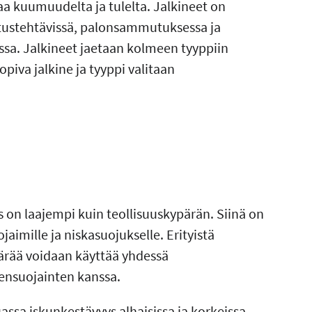
aa kuumuudelta ja tulelta. Jalkineet on
astustehtävissä, palonsammutuksessa ja
ssa. Jalkineet jaetaan kolmeen tyyppiin
iva jalkine ja tyyppi valitaan
 on laajempi kuin teollisuuskypärän. Siinä on
aimille ja niskasuojukselle. Erityistä
pärää voidaan käyttää yhdessä
miensuojainten kanssa.
sa iskunkestävyys alhaisissa ja korkeissa