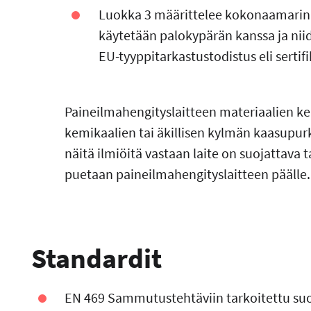
Luokka 3 määrittelee kokonaamarin 
käytetään palokypärän kanssa ja nii
EU-tyyppitarkastustodistus eli sertifi
Paineilmahengityslaitteen materiaalien ke
kemikaalien tai äkillisen kylmän kaasupurk
näitä ilmiöitä vastaan laite on suojattava 
puetaan paineilmahengityslaitteen päälle.
Standardit
EN 469 Sammutustehtäviin tarkoitettu su