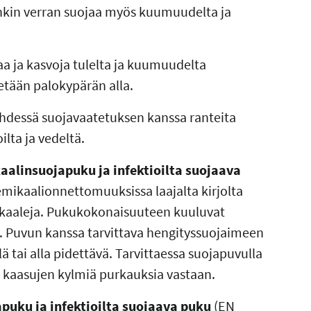
onkin verran suojaa myös kuumuudelta ja
aa ja kasvoja tulelta ja kuumuudelta
etään palokypärän alla.
 yhdessä suojavaatetuksen kanssa ranteita
lta ja vedeltä.
kaalinsuojapuku ja infektioilta suojaava
mikaalionnettomuuksissa laajalta kirjolta
mikaaleja. Pukukokonaisuuteen kuuluvat
t. Puvun kanssa tarvittava hengityssuojaimeen
ä tai alla pidettävä. Tarvittaessa suojapuvulla
n kaasujen kylmiä purkauksia vastaan.
apuku ja infektioilta suojaava puku
(EN