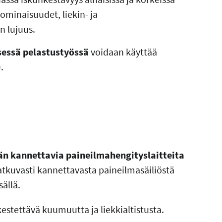
 ominaisuudet, liekin- ja
n lujuus.
essä pelastustyössä
voidaan käyttää
.
än
kannettavia paineilmahengityslaitteita
 jatkuvasti kannettavasta paineilmasäiliöstä
sällä.
 kestettävä kuumuutta ja liekkialtistusta.