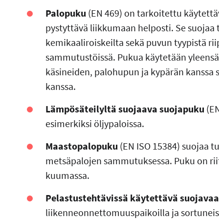
Palopuku
(EN 469) on tarkoitettu käytett
pystyttävä liikkumaan helposti. Se suojaa 
kemikaaliroiskeilta sekä puvun tyypistä r
sammutustöissä. Pukua käytetään yleensä pe
käsineiden, palohupun ja kypärän kanssa
kanssa.
Lämpösäteilyltä suojaava suojapuku
(EN
esimerkiksi öljypaloissa.
Maastopalopuku
(EN ISO 15384) suojaa t
metsäpalojen sammutuksessa. Puku on rii
kuumassa.
Pelastustehtävissä käytettävä suojavaa
liikenneonnettomuuspaikoilla ja sortunei