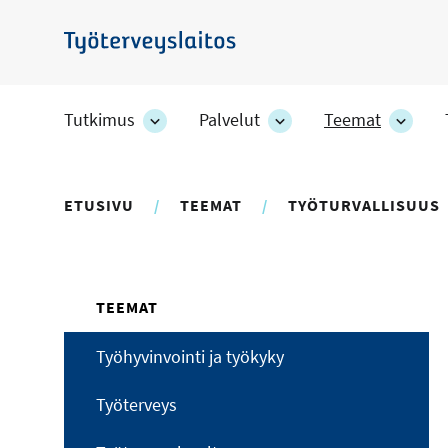
Hyppää
pääsisältöön
Työterveyslaitos
Tutkimus
Palvelut
Teemat
Tutkimus
Palvelut
Teem
-
-
-
osion
osion
osion
alakohteet
alakohteet
alako
ETUSIVU
TEEMAT
TYÖTURVALLISUUS
TEEMAT
Työhyvinvointi ja työkyky
Työterveys