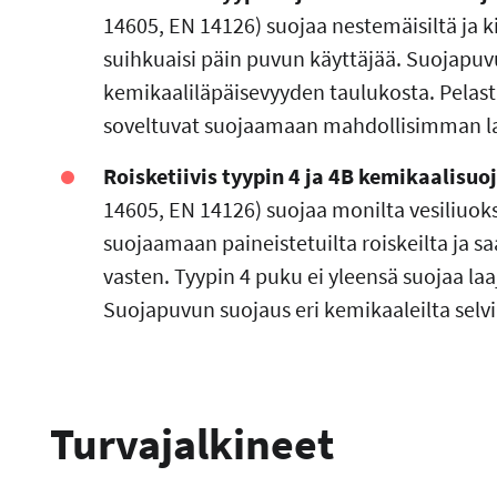
14605, EN 14126) suojaa nestemäisiltä ja ki
suihkuaisi päin puvun käyttäjää. Suojapuv
kemikaaliläpäisevyyden taulukosta. Pelasta
soveltuvat suojaamaan mahdollisimman laa
Roisketiivis tyypin 4 ja 4B kemikaalisuo
14605, EN 14126) suojaa monilta vesiliuoksi
suojaamaan paineistetuilta roiskeilta ja s
vasten. Tyypin 4 puku ei yleensä suojaa laa
Suojapuvun suojaus eri kemikaaleilta sel
Turvajalkineet