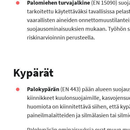
Palomiehen turvajalkine
(EN 15090)
suoj
tarkoitettu käytettäväksi tavallisissa pel
vaarallisten aineiden onnettomuustilantei
suojausominaisuuksien mukaan. Työhön sop
riskinarvioinnin perusteella.
Kypärät
Palokypärän
(EN 443)
pään alueen suojaus
kiinnikkeet kuulonsuojaimille, kasvojensuoj
huomiota on kiinnitettävä siihen, että ky
paineilmalaitteiden ja silmälasien tai sil
Palokypärän ominaisuuksia ovat muun muas