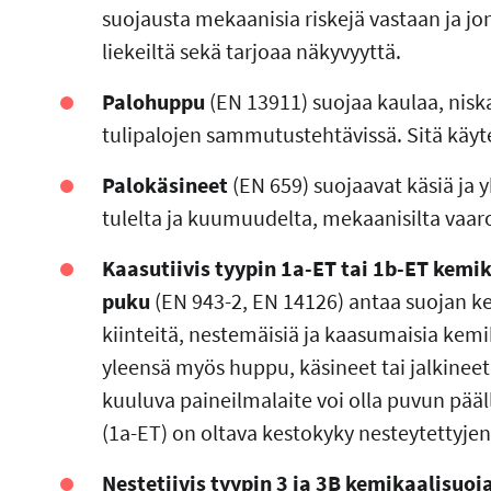
suojausta mekaanisia riskejä vastaan ja j
liekeiltä sekä tarjoaa näkyvyyttä.
Palohuppu
(EN 13911) suojaa kaulaa, nisk
tulipalojen sammutustehtävissä. Sitä käyt
Palokäsineet
(EN 659) suojaavat käsiä ja
tulelta ja kuumuudelta, mekaanisilta vaaroi
Kaasutiivis tyypin 1a-ET tai 1b-ET kemi
puku
(EN 943-2, EN 14126)
antaa suojan ke
kiinteitä, nestemäisiä ja kaasumaisia ke
yleensä myös huppu, käsineet tai jalkinee
kuuluva paineilmalaite voi olla puvun pääll
(1a-ET) on oltava kestokyky nesteytettyje
Nestetiivis tyypin 3 ja 3B kemikaalisuoj