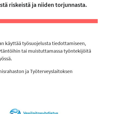
tä riskeistä ja niiden torjunnasta.
an käyttää työsuojelusta tiedottamiseen,
äntöihin tai muistuttamassa työntekijöitä
yössä.
misrahaston ja Työterveyslaitoksen