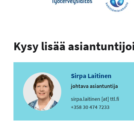
Kysy lisää asiantuntij
Sirpa Laitinen
johtava asiantuntija
s
sirpa.laitinen
[at]
ttl.fi
ä
Puhelin
+358 30 474 7233
h
k
ö