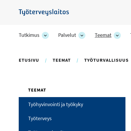
Hyppää
pääsisältöön
Työterveyslaitos
Tutkimus
Palvelut
Teemat
Tutkimus
Palvelut
Teem
-
-
-
osion
osion
osion
alakohteet
alakohteet
alako
ETUSIVU
TEEMAT
TYÖTURVALLISUUS
TEEMAT
Työhyvinvointi ja työkyky
Työterveys