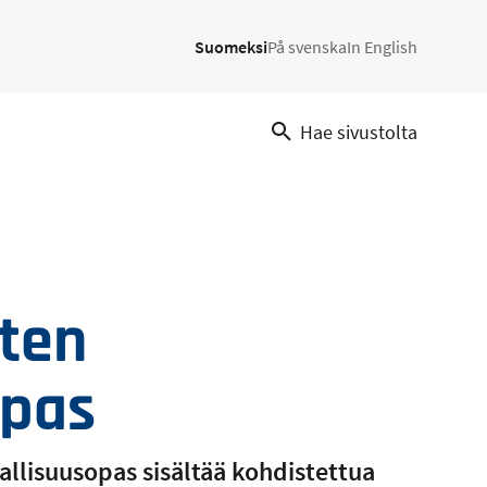
Suomeksi
På svenska
In English
Hae sivustolta
sten
opas
allisuusopas sisältää kohdistettua