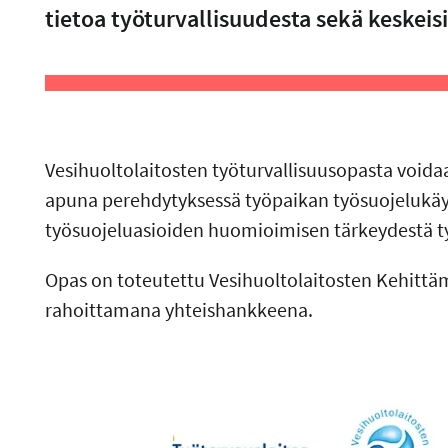
tietoa työturvallisuudesta sekä keskeisis
Vesihuoltolaitosten työturvallisuusopasta voida
apuna perehdytyksessä työpaikan työsuojelukäyt
työsuojeluasioiden huomioimisen tärkeydestä t
Opas on toteutettu Vesihuoltolaitosten Kehittä
rahoittamana yhteishankkeena.