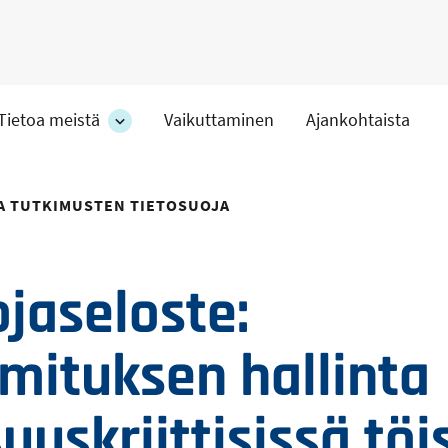
Tietoa meistä
Vaikuttaminen
Ajankohtaista
at
Tietoa
meistä
-
hteet
osion
A TUTKIMUSTEN TIETOSUOJA
alakohteet
jaseloste:
mituksen hallinta
suuskriittisissä töi