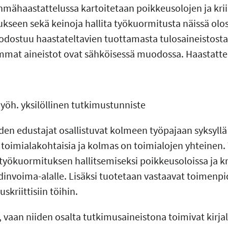
hmähaastattelussa kartoitetaan poikkeusolojen ja krii
kseen sekä keinoja hallita työkuormitusta näissä olo
dostuu haastateltavien tuottamasta tulosaineistosta 
mat aineistot ovat sähköisessä muodossa. Haastattel
myöh. yksilöllinen tutkimustunniste
den edustajat osallistuvat kolmeen työpajaan syksyllä 
toimialakohtaisia ja kolmas on toimialojen yhteinen.
yökuormituksen hallitsemiseksi poikkeusoloissa ja krii
 ydinvoima-alalle. Lisäksi tuotetaan vastaavat toimenp
skriittisiin töihin.
 vaan niiden osalta tutkimusaineistona toimivat kirjal