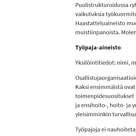
Puolistrukturoidussa ry
vaikutuksia työkuormitu
Haastatteluaineisto muo
muistiinpanoista. Molem
Työpaja-aineisto
Yksilöintitiedot: nimi, 
Osallistujaorganisaatioi
Kaksi ensimmäistä ovat 
toimenpidesuositukset t
ja ensihoito-, hoito- ja
yleisimminkin turvallisuu
Työpajoja ei nauhoiteta,