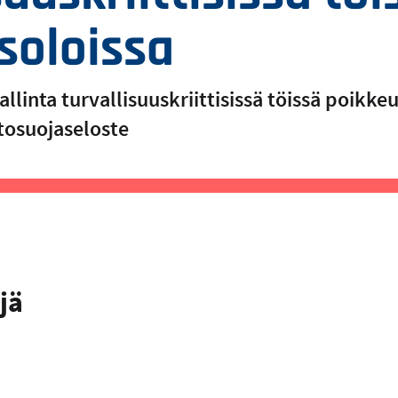
soloissa
linta turvallisuuskriittisissä töissä poikke
tosuojaseloste
jä