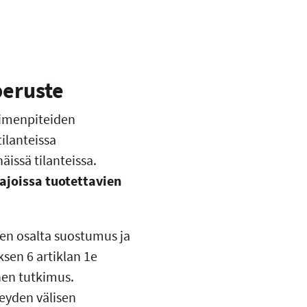
peruste
toimenpiteiden
ilanteissa
äissä tilanteissa.
ajoissa tuotettavien
ojen osalta suostumus ja
sen 6 artiklan 1e
nen tutkimus.
veyden välisen