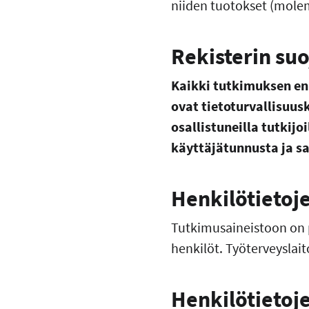
niiden tuotokset (mol
Rekisterin su
Kaikki tutkimuksen en
ovat tietoturvallisuus
osallistuneilla tutkijo
käyttäjätunnusta ja s
Henkilötietoje
Tutkimusaineistoon on p
henkilöt. Työterveyslai
Henkilötietoj