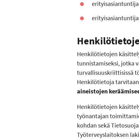
erityisasiantunti
erityisasiantuntij
Henkilötietoje
Henkilötietojen käsittel
tunnistamiseksi, jotka v
turvallisuuskriittisissä 
Henkilötietoja tarvitaa
aineistojen keräämise
Henkilötietojen käsittel
työnantajan toimittamie
kohdan sekä Tietosuojala
Työterveyslaitoksen laki