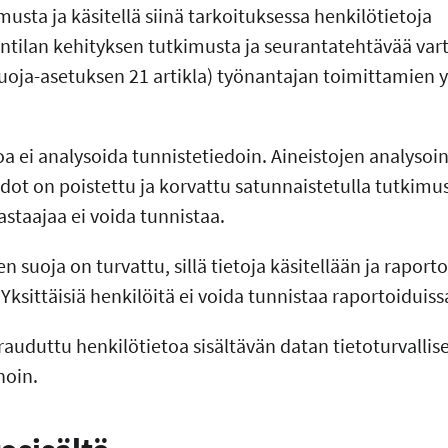
sta ja käsitellä siinä tarkoituksessa henkilötietoja
ntilan kehityksen tutkimusta ja seurantatehtävää vart
suoja-asetuksen 21 artikla) työnantajan toimittamien 
a ei analysoida tunnistetiedoin. Aineistojen analysoin
edot on poistettu ja korvattu satunnaistetulla tutkim
vastaajaa ei voida tunnistaa.
n suoja on turvattu, sillä tietoja käsitellään ja raporto
sittäisiä henkilöitä ei voida tunnistaa raportoiduissa
auduttu henkilötietoa sisältävän datan tietoturvallise
noin.