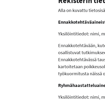
Rekisterin tie
Alla on kuvattu tietosisä
Ennakkotehtäväaineis
Yksilöintitiedot: nimi, 
Ennakkotehtävään, kute
osallistuvat tutkimuksee
Ennakkotehtävässä taus
kartoitetaan poikkeusol
työkuormitusta näissä o
Ryhmähaastatteluaine
Yksilöintitiedot: nimi, 