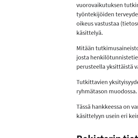
vuorovaikutuksen tutkimu
työntekijöiden terveyde
oikeus vastustaa (tieto
käsittelyä.
Mitään tutkimusaineisto
josta henkilötunnisteti
perusteella yksittäistä 
Tutkittavien yksityisyyde
ryhmätason muodossa. Yk
Tässä hankkeessa on var
käsittelyyn usein eri kei