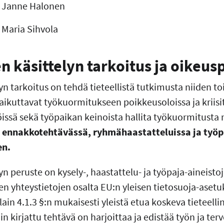
ja Janne Halonen
a Maria Sihvola
n käsittelyn tarkoitus ja oikeus
yn tarkoitus on tehdä tieteellistä tutkimusta niiden 
aikuttavat työkuormitukseen poikkeusoloissa ja kriisit
töissä sekä työpaikan keinoista hallita työkuormitusta n
n
ennakkotehtävässä, ryhmähaastatteluissa ja työp
en.
yn peruste on kysely-, haastattelu- ja työpaja-aineist
n yhteystietojen osalta EU:n yleisen tietosuoja-asetuk
in 4.1.3 §:n mukaisesti yleistä etua koskeva tieteelli
in kirjattu tehtävä on harjoittaa ja edistää työn ja ter