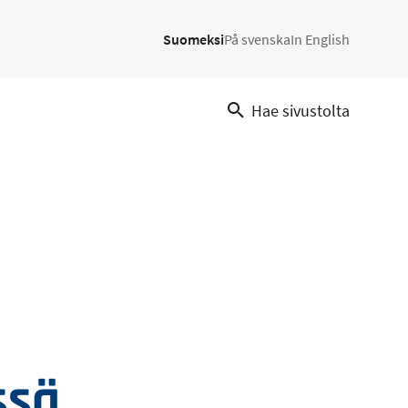
Suomeksi
På svenska
In English
Hae sivustolta
ssä