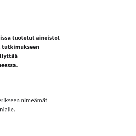
ssa tuotetut aineistot
et tutkimukseen
ellyttää
iheessa.
n erikseen nimeämät
ialle.