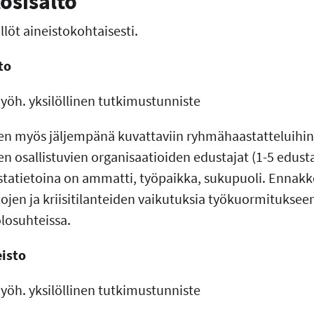
tosisältö
llöt aineistokohtaisesti.
to
myöh. yksilöllinen tutkimustunniste
n myös jäljempänä kuvattaviin ryhmähaastatteluihin 
n osallistuvien organisaatioiden edustajat (1-5 edusta
tatietoina on ammatti, työpaikka, sukupuoli. Ennak
ojen ja kriisitilanteiden vaikutuksia työkuormitukseen
losuhteissa.
isto
myöh. yksilöllinen tutkimustunniste