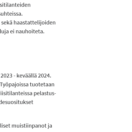
sitilanteiden
suhteissa.
sekä haastattelijoiden
uja ei nauhoiteta.
2023 - keväällä 2024.
 Työpajoissa tuotetaan
sitilanteissa pelastus-
idesuositukset
liset muistiinpanot ja