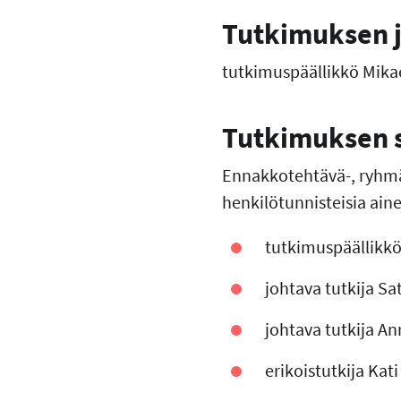
Tutkimuksen j
tutkimuspäällikkö Mikae
Tutkimuksen s
Ennakkotehtävä-, ryhmä
henkilötunnisteisia ainei
tutkimuspäällikkö
johtava tutkija S
johtava tutkija A
erikoistutkija Kat