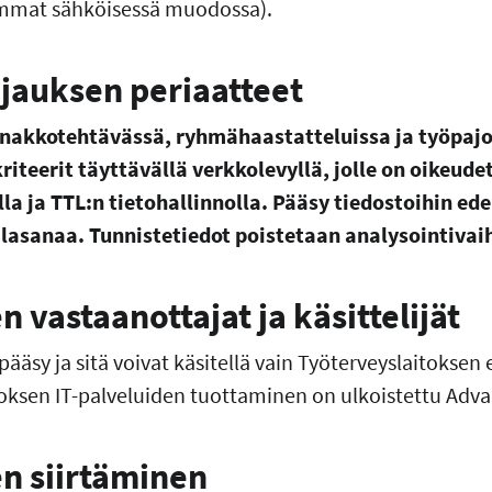
emmat sähköisessä muodossa).
ojauksen periaatteet
nakkotehtävässä, ryhmähaastatteluissa ja työpajoi
kriteerit täyttävällä verkkolevyllä, jolle on oikeud
illa ja TTL:n tietohallinnolla. Pääsy tiedostoihin ed
alasanaa. Tunnistetiedot poistetaan analysointiva
n vastaanottajat ja käsittelijät
ääsy ja sitä voivat käsitellä vain Työterveyslaitokse
toksen IT-palveluiden tuottaminen on ulkoistettu Advan
en siirtäminen