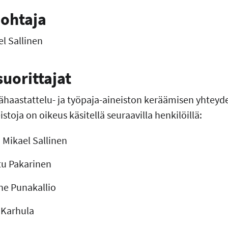
ohtaja
l Sallinen
uorittajat
haastattelu- ja työpaja-aineiston keräämisen yhteyde
stoja on oikeus käsitellä seuraavilla henkilöillä:
 Mikael Sallinen
atu Pakarinen
nne Punakallio
i Karhula