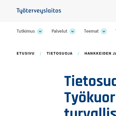
Hyppää
pääsisältöön
Työterveyslaitos
Tutkimus
Palvelut
Teemat
Tutkimus
Palvelut
Teem
-
-
-
osion
osion
osion
alakohteet
alakohteet
alako
ETUSIVU
TIETOSUOJA
HANKKEIDEN J
Tietosuo
Työkuor
turvalli