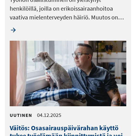
henkilöillä, joilla on erikoissairaanhoitoa
vaativa mielenterveyden häiriö. Muutos on…
04.12.2025
UUTINEN
Väitös: Osasairauspäivärahan käyttö
tukee työelämään kiinnittymistä ja voi