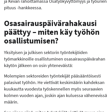
ja Kevan rahoittamassa Osatyökyvyttömyys ja työurien
pituus -hankkeessa.
Osasairauspäivärahakausi
päättyy – miten käy työhön
osallistumisen?
Yksityisen ja julkisen sektorin työntekijöiden
työmarkkinoille osallistuminen osasairauspäivärahan
käytön jälkeen on osin yhteneväistä:
Molempien sektoreiden työntekijät pääsääntöisesti
palasivat työhön. He viettivät keskimäärin kahdeksan
kuukautta vuodesta työskennellen myös seuraavien
kolmen vuoden ajan, joskin ajan kuluessa vähenevissä
määrin.