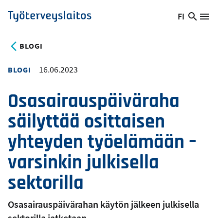
Hyppää
FI
Hae
Vaihda
Va
Työterveyslaitos
pääsisältöön
sivust
kieltä,
nykyinen
BLOGI
kieli:
16.06.2023
BLOGI
Osasairauspäiväraha
säilyttää osittaisen
yhteyden työelämään –
varsinkin julkisella
sektorilla
Osasairauspäivärahan käytön jälkeen julkisella
sektorilla jatketaan