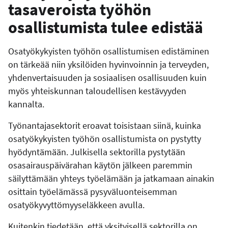
tasaveroista työhön
osallistumista tulee edistää
Osatyökykyisten työhön osallistumisen edistäminen
on tärkeää niin yksilöiden hyvinvoinnin ja terveyden,
yhdenvertaisuuden ja sosiaalisen osallisuuden kuin
myös yhteiskunnan taloudellisen kestävyyden
kannalta.
Työnantajasektorit eroavat toisistaan siinä, kuinka
osatyökykyisten työhön osallistumista on pystytty
hyödyntämään. Julkisella sektorilla pystytään
osasairauspäivärahan käytön jälkeen paremmin
säilyttämään yhteys työelämään ja jatkamaan ainakin
osittain työelämässä pysyväluonteisemman
osatyökyvyttömyyseläkkeen avulla.
Kuitenkin tiedetään, että yksityisellä sektorilla on