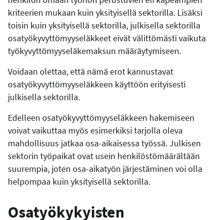
kriteerien mukaan kuin yksityisellä sektorilla. Lisäksi
toisin kuin yksityisellä sektorilla, julkisella sektorilla
osatyökyvyttömyyseläkkeet eivät välittömästi vaikuta
työkyvyttömyyseläkemaksun määräytymiseen.
Voidaan olettaa, että nämä erot kannustavat
osatyökyvyttömyyseläkkeen käyttöön erityisesti
julkisella sektorilla.
Edelleen osatyökyvyttömyyseläkkeen hakemiseen
voivat vaikuttaa myös esimerkiksi tarjolla oleva
mahdollisuus jatkaa osa-aikaisessa työssä. Julkisen
sektorin työpaikat ovat usein henkilöstömäärältään
suurempia, joten osa-aikatyön järjestäminen voi olla
helpompaa kuin yksityisellä sektorilla.
Osatyökykyisten