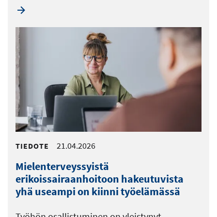
21.04.2026
TIEDOTE
Mielenterveyssyistä
erikoissairaanhoitoon hakeutuvista
yhä useampi on kiinni työelämässä
Työhön osallistuminen on yleistynyt