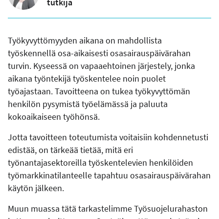
tutkija
Työkyvyttömyyden aikana on mahdollista
työskennellä osa-aikaisesti osasairauspäivärahan
turvin. Kyseessä on vapaaehtoinen järjestely, jonka
aikana työntekijä työskentelee noin puolet
työajastaan. Tavoitteena on tukea työkyvyttömän
henkilön pysymistä työelämässä ja paluuta
kokoaikaiseen työhönsä.
Jotta tavoitteen toteutumista voitaisiin kohdennetusti
edistää, on tärkeää tietää, mitä eri
työnantajasektoreilla työskentelevien henkilöiden
työmarkkinatilanteelle tapahtuu osasairauspäivärahan
käytön jälkeen.
Muun muassa tätä tarkastelimme Työsuojelurahaston