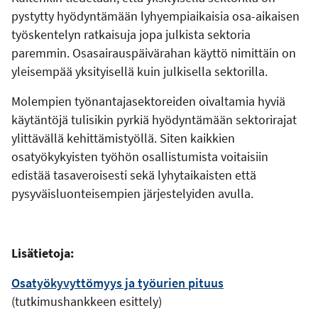
pystytty hyödyntämään lyhyempiaikaisia osa-aikaisen
työskentelyn ratkaisuja jopa julkista sektoria
paremmin. Osasairauspäivärahan käyttö nimittäin on
yleisempää yksityisellä kuin julkisella sektorilla.
Molempien työnantajasektoreiden oivaltamia hyviä
käytäntöjä tulisikin pyrkiä hyödyntämään sektorirajat
ylittävällä kehittämistyöllä. Siten kaikkien
osatyökykyisten työhön osallistumista voitaisiin
edistää tasaveroisesti sekä lyhytaikaisten että
pysyväisluonteisempien järjestelyiden avulla.
Lisätietoja:
Osatyökyvyttömyys ja työurien pituus
(tutkimushankkeen esittely)