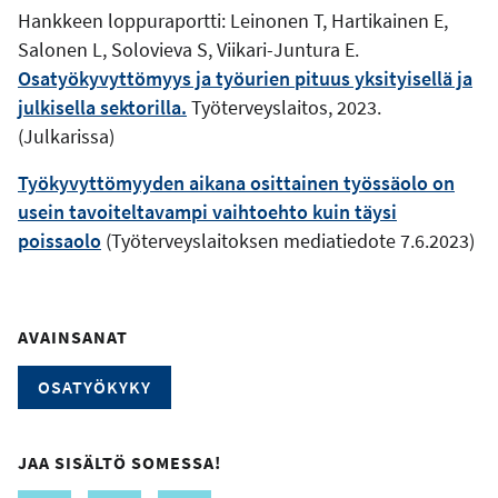
Hankkeen loppuraportti: Leinonen T, Hartikainen E,
Salonen L, Solovieva S, Viikari-Juntura E.
Osatyökyvyttömyys ja työurien pituus yksityisellä ja
julkisella sektorilla.
Työterveyslaitos, 2023.
(Julkarissa)
Työkyvyttömyyden aikana osittainen työssäolo on
usein tavoiteltavampi vaihtoehto kuin täysi
poissaolo
(Työterveyslaitoksen mediatiedote 7.6.2023)
AVAINSANAT
OSATYÖKYKY
JAA SISÄLTÖ SOMESSA!