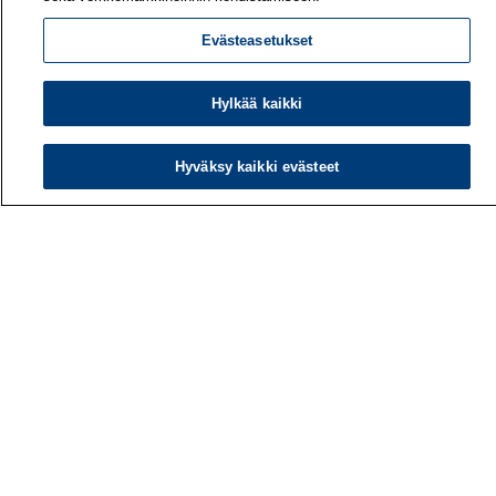
Evästeasetukset
Hylkää kaikki
Työterveyslaitos
PL 40
Hyväksy kaikki evästeet
00032 TYÖTERVEYSLAITOS
Puhelin: 030 474 1 (pvm/mpm)
Yhteystiedot
Laskutustiedot
Medialle
Tietoa meistä
Avoimet työpaikat
Tilaa uutiskirje
Hae sivustolta
Tutkimus