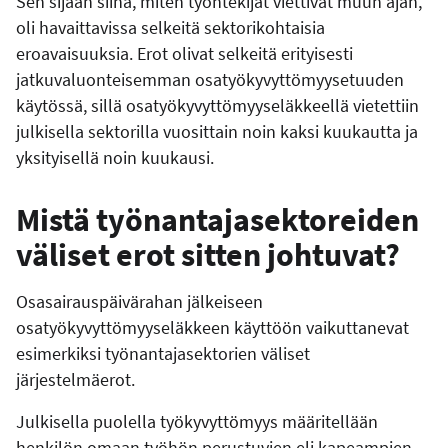
Sen sijaan siinä, miten työntekijät viettivät muun ajan,
oli havaittavissa selkeitä sektorikohtaisia
eroavaisuuksia. Erot olivat selkeitä erityisesti
jatkuvaluonteisemman osatyökyvyttömyysetuuden
käytössä, sillä osatyökyvyttömyyseläkkeellä vietettiin
julkisella sektorilla vuosittain noin kaksi kuukautta ja
yksityisellä noin kuukausi.
Mistä työnantajasektoreiden
väliset erot sitten johtuvat?
Osasairauspäivärahan jälkeiseen
osatyökyvyttömyyseläkkeen käyttöön vaikuttanevat
esimerkiksi työnantajasektorien väliset
järjestelmäerot.
Julkisella puolella työkyvyttömyys määritellään
henkilön omaan työhön perustuvien eli kapeampien