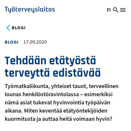
Hyppää
FI
Hae
Vaihda
Va
Työterveyslaitos
pääsisältöön
sivust
kieltä,
nykyinen
BLOGI
kieli:
17.09.2020
BLOGI
Tehdään etätyöstä
terveyttä edistävää
Työmatkaliikunta, yhteiset tauot, terveellinen
lounas henkilöstöravintolassa – esimerkiksi
nämä asiat tukevat hyvinvointia työpäivän
aikana. Miten keventää etätyöntekijöiden
kuormitusta ja auttaa heitä voimaan hyvin?