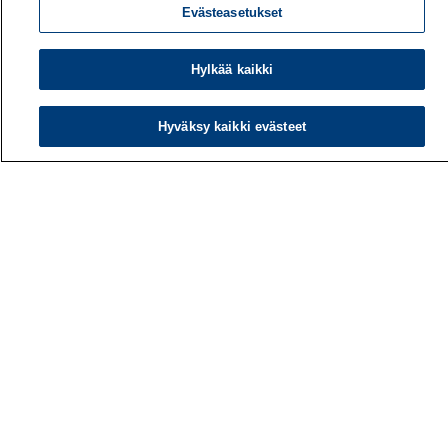
Evästeasetukset
Hylkää kaikki
Työterveyslaitos
PL 40
Hyväksy kaikki evästeet
00032 TYÖTERVEYSLAITOS
Puhelin: 030 474 1 (pvm/mpm)
Yhteystiedot
Laskutustiedot
Medialle
Tietoa meistä
Avoimet työpaikat
Tilaa uutiskirje
Hae sivustolta
Tutkimus
Palvelut