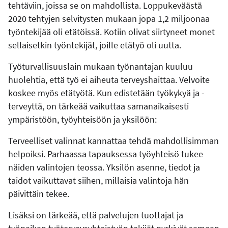
tehtäviin, joissa se on mahdollista. Loppukeväästä
2020 tehtyjen selvitysten mukaan jopa 1,2 miljoonaa
työntekijää oli etätöissä. Kotiin olivat siirtyneet monet
sellaisetkin työntekijät, joille etätyö oli uutta.
Työturvallisuuslain mukaan työnantajan kuuluu
huolehtia, että työ ei aiheuta terveyshaittaa. Velvoite
koskee myös etätyötä. Kun edistetään työkykyä ja -
terveyttä, on tärkeää vaikuttaa samanaikaisesti
ympäristöön, työyhteisöön ja yksilöön:
Terveelliset valinnat kannattaa tehdä mahdollisimman
helpoiksi. Parhaassa tapauksessa työyhteisö tukee
näiden valintojen teossa. Yksilön asenne, tiedot ja
taidot vaikuttavat siihen, millaisia valintoja hän
päivittäin tekee.
Lisäksi on tärkeää, että palvelujen tuottajat ja