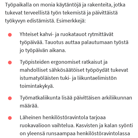
Työpaikalla on monia käytäntöjä ja rakenteita, jotka
tukevat terveellistä työn tekemistä ja päivittäistä
työkyvyn edistämistä. Esimerkkejä:
Yhteiset kahvi- ja ruokatauot rytmittävät
työpäivää. Tauotus auttaa palautumaan työstä
jo työpäivän aikana.
Työpisteiden ergonomiset ratkaisut ja
mahdolliset sähkösäätöiset työpöydät tukevat
istumatyöläisten tuki- ja liikuntaelimistön
toimintakykyä.
Työmatkaliikunta lisää päivittäisen arkiliikunnan
määrää.
Läheinen henkilöstöravintola tarjoaa
ruokavalioon vaihtelua. Kasvisten ja kalan syönti
on yleensä runsaampaa henkilöstöravintolassa