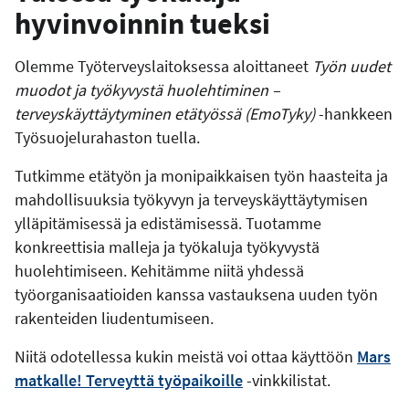
hyvinvoinnin tueksi
Olemme Työterveyslaitoksessa aloittaneet
Työn uudet
muodot ja työkyvystä huolehtiminen –
terveyskäyttäytyminen etätyössä (EmoTyky)
-hankkeen
Työsuojelurahaston tuella.
Tutkimme etätyön ja monipaikkaisen työn haasteita ja
mahdollisuuksia työkyvyn ja terveyskäyttäytymisen
ylläpitämisessä ja edistämisessä. Tuotamme
konkreettisia malleja ja työkaluja työkyvystä
huolehtimiseen. Kehitämme niitä yhdessä
työorganisaatioiden kanssa vastauksena uuden työn
rakenteiden liudentumiseen.
Niitä odotellessa kukin meistä voi ottaa käyttöön
Mars
matkalle! Terveyttä työpaikoille
-vinkkilistat.