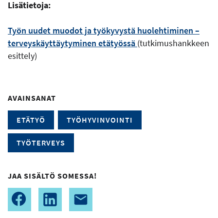
Lisätietoja:
Työn uudet muodot ja työkyvystä huolehtiminen –
terveyskäyttäytyminen etätyössä
(tutkimushankkeen
esittely)
AVAINSANAT
ETÄTYÖ
TYÖHYVINVOINTI
TYÖTERVEYS
JAA SISÄLTÖ SOMESSA!