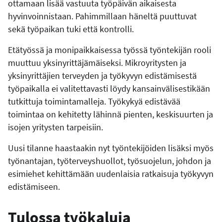
ottamaan lisää vastuuta työpäivän aikaisesta
hyvinvoinnistaan. Pahimmillaan häneltä puuttuvat
sekä työpaikan tuki että kontrolli.
Etätyössä ja monipaikkaisessa työssä työntekijän rooli
muuttuu yksinyrittäjämäiseksi. Mikroyritysten ja
yksinyrittäjien terveyden ja työkyvyn edistämisestä
työpaikalla ei valitettavasti löydy kansainvälisestikään
tutkittuja toimintamalleja. Työkykyä edistävää
toimintaa on kehitetty lähinnä pienten, keskisuurten ja
isojen yritysten tarpeisiin.
Uusi tilanne haastaakin nyt työntekijöiden lisäksi myös
työnantajan, työterveyshuollot, työsuojelun, johdon ja
esimiehet kehittämään uudenlaisia ratkaisuja työkyvyn
edistämiseen.
Tulossa työkaluja