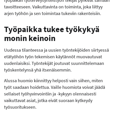
työpaikan työterveysyhteistyön tekijät pyrkivät samaan
tavoitteeseen. Vaikuttavinta on toiminta, joka liittyy
arjen työhön ja sen toimintaa tukeviin rakenteisiin.
Työpaikka tukee työkykyä
monin keinoin
Uudessa tilanteessa ja uusien työntekijöiden siirtyessä
etätyöhön työn tekemisen käytännöt muovautuvat
uudenlaisiksi. Työntekijät joutuvat suunnittelemaan
työskentelynsä yhä itsenäisemmin.
Alussa huomio kiinnittyy helposti vain siihen, miten
työt saadaan hoidettua. Vaille huomiota voivat jäädä
sellaiset työhyvinvointiin ja -kykyyn olennaisesti
vaikuttavat asiat, jotka eivät suoraan kytkeydy
työsuoritukseen.