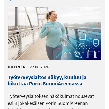
22.06.2026
UUTINEN
Työterveyslaitos näkyy, kuuluu ja
liikuttaa Porin SuomiAreenassa
Työterveyslaitoksen näkökulmat nousevat
esiin jokakesäisen Porin SuomiAreenan