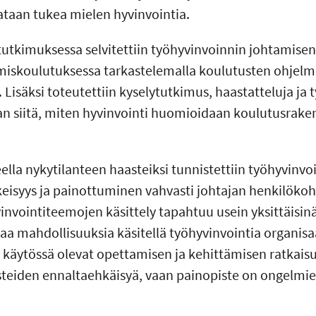
sataan tukea mielen hyvinvointia.
tutkimuksessa selvitettiin työhyvinvoinnin johtamise
miskoulutuksessa tarkastelemalla koulutusten ohjelm
 Lisäksi toteutettiin kyselytutkimus, haastatteluja ja 
n siitä, miten hyvinvointi huomioidaan koulutusrake
lla nykytilanteen haasteiksi tunnistettiin työhyvinvo
eisyys ja painottuminen vahvasti johtajan henkilöko
invointiteemojen käsittely tapahtuu usein yksittäisinä
jaa mahdollisuuksia käsitellä työhyvinvointia organisa
 käytössä olevat opettamisen ja kehittämisen ratkaisu
teiden ennaltaehkäisyä, vaan painopiste on ongelmie