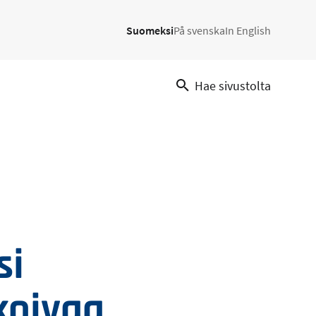
Suomeksi
På svenska
In English
Hae sivustolta
si
koivaa