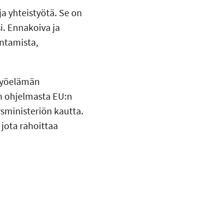
a yhteistyötä. Se on
. Ennakoiva ja
ntamista,
 Työelämän
n ohjelmasta EU:n
ysministeriön kautta.
jota rahoittaa