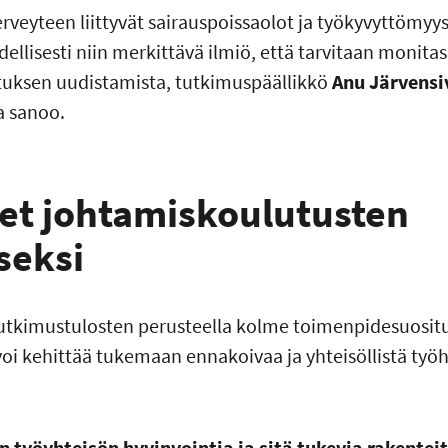
eyteen liittyvät sairauspoissaolot ja työkyvyttömyys 
udellisesti niin merkittävä ilmiö, että tarvitaan monita
uksen uudistamista, tutkimuspäällikkö
Anu Järvensi
a sanoo.
et johtamiskoulutusten
iseksi
 tutkimustulosten perusteella kolme toimenpidesuositu
oi kehittää tukemaan ennakoivaa ja yhteisöllistä työ
n työyhteisön hyvinvointia ja sitä tukevia rakentei