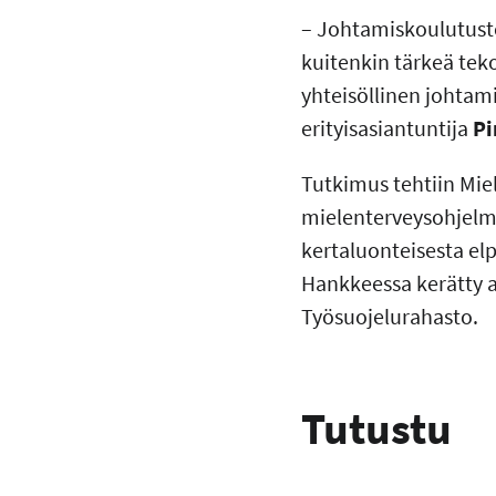
– Johtamiskoulutuste
kuitenkin tärkeä te
yhteisöllinen johtam
erityisasiantuntija
Pi
Tutkimus tehtiin Mi
mielenterveysohjelm
kertaluonteisesta elp
Hankkeessa kerätty a
Työsuojelurahasto.
Tutustu