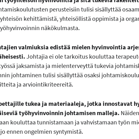
tamiskoulutusten perusteisiin tulisi sisällyttää osaam
yhteisön kehittämistä, yhteisöllistä oppimista ja org
 työhyvinvoinnin näkökulmasta.
htajien valmiuksia edistää mielen hyvinvointia arje
heisesti.
Johtajia ei ole tarkoitus kouluttaa terapeu
ta työssä jaksamista ja mielenterveyttä tukevia johtami
nin johtaminen tulisi sisällyttää osaksi johtamiskoul
teita ja arviointikriteereitä.
pettajille tukea ja materiaaleja, jotka innostavat
iseviä työhyvinvoinnin johtamisen malleja.
Näiden 
daan kouluttaa tunnistamaan ja vahvistamaan työn mie
 jo ennen ongelmien syntymistä.