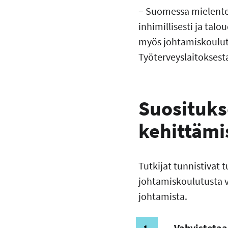
– Suomessa mielenterv
inhimillisesti ja talo
myös johtamiskoulut
Työterveyslaitoksest
Suosituks
kehittäm
Tutkijat tunnistivat
johtamiskoulutusta v
johtamista.
Vahvistetaa