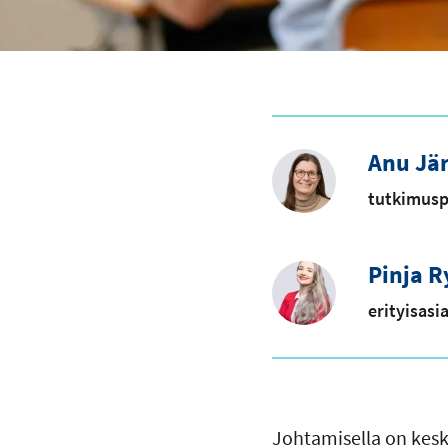
Anu Jä
tutkimusp
Pinja R
erityisasi
Johtamisella on kesk