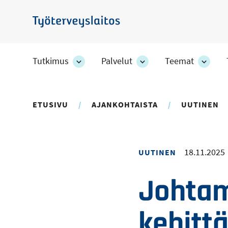
Hyppää
pääsisältöön
Työterveyslaitos
Tutkimus
Palvelut
Teemat
Tutkimus
Palvelut
Teem
-
-
-
osion
osion
osion
alakohteet
alakohteet
alako
ETUSIVU
AJANKOHTAISTA
UUTINEN
18.11.2025
UUTINEN
Johtam
kehitt