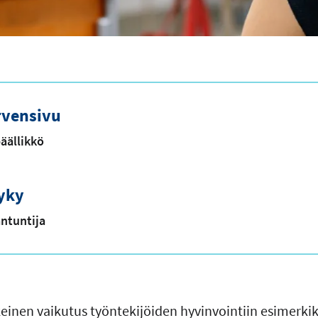
rvensivu
äällikkö
yky
antuntija
einen vaikutus työntekijöiden hyvinvointiin esimerkiks