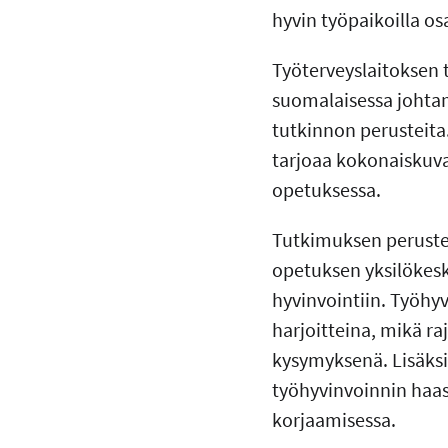
hyvin työpaikoilla o
Työterveyslaitoksen 
suomalaisessa johta
tutkinnon perusteita.
tarjoaa kokonaiskuva
opetuksessa.
Tutkimuksen perustee
opetuksen yksilökesk
hyvinvointiin. Työhyv
harjoitteina, mikä ra
kysymyksenä. Lisäksi
työhyvinvoinnin haas
korjaamisessa.