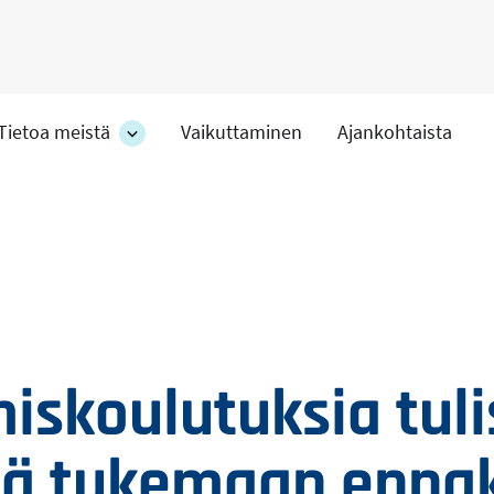
Tietoa meistä
Vaikuttaminen
Ajankohtaista
at
Tietoa
meistä
-
hteet
osion
alakohteet
iskoulutuksia tuli
ää tukemaan enna