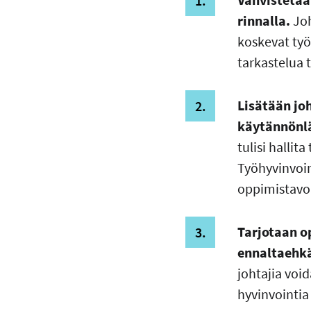
rinnalla.
Joh
koskevat työ
tarkastelua
Lisätään jo
käytännönlä
tulisi halli
Työhyvinvoin
oppimistavoit
Tarjotaan o
ennaltaehkä
johtajia voi
hyvinvointia