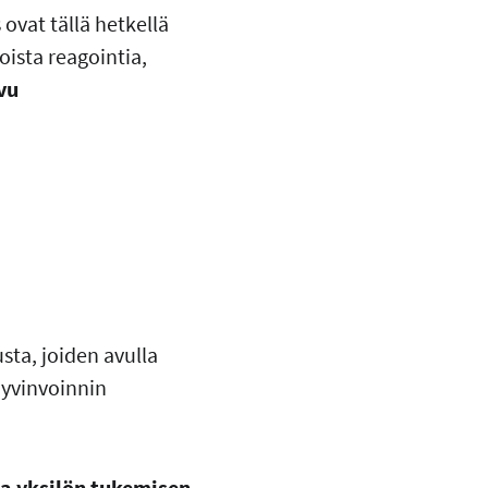
ovat tällä hetkellä
soista reagointia,
vu
sta, joiden avulla
hyvinvoinnin
ta yksilön tukemisen