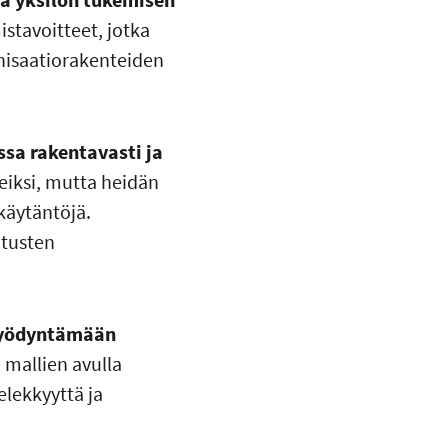
istavoitteet, jotka
anisaatiorakenteiden
ssa rakentavasti ja
teiksi, mutta heidän
skäytäntöjä.
utusten
 hyödyntämään
mallien avulla
lekkyyttä ja