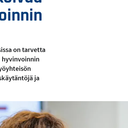
voinnin
ssa on tarvetta
n hyvinvoinnin
työyhteisön
skäytäntöjä ja