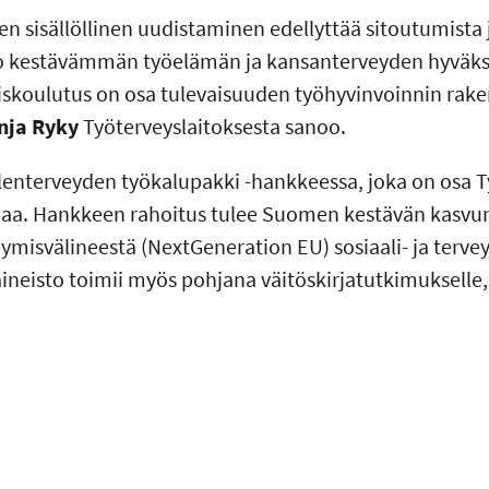
n sisällöllinen uudistaminen edellyttää sitoutumista j
ko kestävämmän työelämän ja kansanterveyden hyväksi
iskoulutus on osa tulevaisuuden työhyvinvoinnin rake
nja Ryky
Työterveyslaitoksesta sanoo.
elenterveyden työkalupakki -hankkeessa, joka on osa
aa. Hankkeen rahoitus tulee Suomen kestävän kasvu
ymisvälineestä (NextGeneration EU) sosiaali- ja terve
ineisto toimii myös pohjana väitöskirjatutkimukselle, 