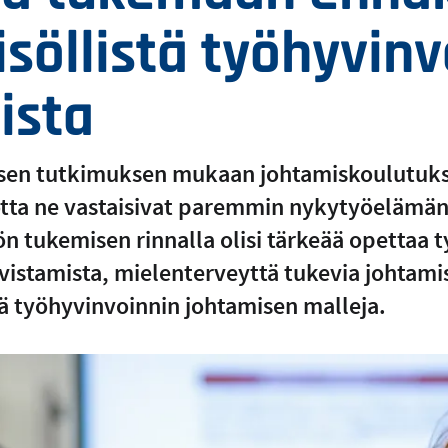
isöllistä työhyvin
ista
sen tutkimuksen mukaan johtamiskoulutuksi
jotta ne vastaisivat paremmin nykytyöelämä
lön tukemisen rinnalla olisi tärkeää opettaa 
vistamista, mielenterveyttä tukevia johtami
ä työhyvinvoinnin johtamisen malleja.