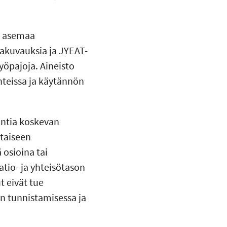
n asemaa
akuvauksia ja JYEAT-
työpajoja. Aineisto
nteissa ja käytännön
intia koskevan
htaiseen
 osioina tai
atio- ja yhteisötason
t eivät tue
n tunnistamisessa ja