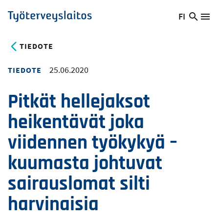
Hyppää
FI
Hae
Vaihda
Va
Työterveyslaitos
pääsisältöön
sivust
kieltä,
nykyinen
TIEDOTE
kieli:
25.06.2020
TIEDOTE
Pitkät hellejaksot
heikentävät joka
viidennen työkykyä –
kuumasta johtuvat
sairauslomat silti
harvinaisia