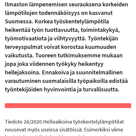
Ilmaston lämpenemisen seurauksena korkeiden
lämpötilojen todennäköisyys on kasvanut
Suomessa. Korkea työskentelylämpötila
heikentää työn tuottavuutta, toimintakykyä,
työmotivaatiota ja viihtyvyyttä. Työntekijän
terveyspulmat voivat korostaa kuumuuden
vaikutusta. Tuoreen tutkimuksemme mukaan
jopa joka viidennen työkyky heikentyy
hellejaksoina. Ennakoiva ja suunnitelmallinen
varautuminen suomalaisilla työpaikoilla edistää
työntekijöiden hyvinvointia ja turvallisuutta.
Tiedote 26/2020 Helleaikoina työskentelylämpötilat
nousevat myös useissa sisätöissä. Esimerkiksi viime