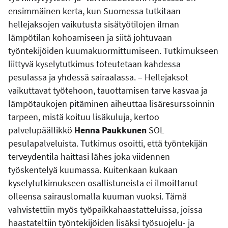
ensimmäinen kerta, kun Suomessa tutkitaan
hellejaksojen vaikutusta sisätyötilojen ilman
lämpötilan kohoamiseen ja siitä johtuvaan
työntekijöiden kuumakuormittumiseen. Tutkimukseen
liittyvä kyselytutkimus toteutetaan kahdessa
pesulassa ja yhdessä sairaalassa. – Hellejaksot
vaikuttavat työtehoon, tauottamisen tarve kasvaa ja
lämpötaukojen pitäminen aiheuttaa lisäresurssoinnin
tarpeen, mistä koituu lisäkuluja, kertoo
palvelupäällikkö
Henna Paukkunen
SOL
pesulapalveluista. Tutkimus osoitti, että työntekijän
terveydentila haittasi lähes joka viidennen
työskentelyä kuumassa. Kuitenkaan kukaan
kyselytutkimukseen osallistuneista ei ilmoittanut
olleensa sairauslomalla kuuman vuoksi. Tämä
vahvistettiin myös työpaikkahaastatteluissa, joissa
haastateltiin työntekijöiden lisäksi työsuojelu- ja