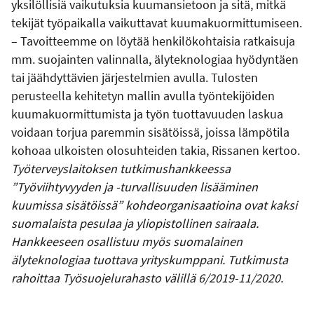
yksilöllisiä vaikutuksia kuumansietoon ja sitä, mitkä
tekijät työpaikalla vaikuttavat kuumakuormittumiseen.
– Tavoitteemme on löytää henkilökohtaisia ratkaisuja
mm. suojainten valinnalla, älyteknologiaa hyödyntäen
tai jäähdyttävien järjestelmien avulla. Tulosten
perusteella kehitetyn mallin avulla työntekijöiden
kuumakuormittumista ja työn tuottavuuden laskua
voidaan torjua paremmin sisätöissä, joissa lämpötila
kohoaa ulkoisten olosuhteiden takia, Rissanen kertoo.
Työterveyslaitoksen tutkimushankkeessa
”Työviihtyvyyden ja -turvallisuuden lisääminen
kuumissa sisätöissä” kohdeorganisaatioina ovat kaksi
suomalaista pesulaa ja yliopistollinen sairaala.
Hankkeeseen osallistuu myös suomalainen
älyteknologiaa tuottava yrityskumppani. Tutkimusta
rahoittaa Työsuojelurahasto välillä 6/2019-11/2020.