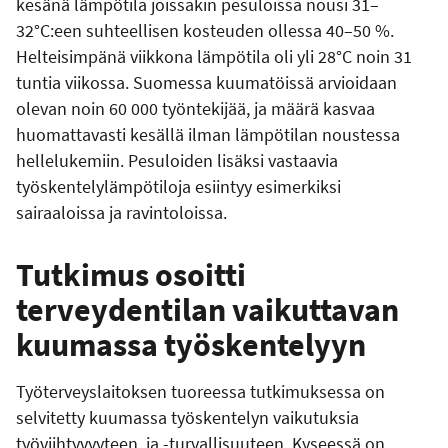
kesänä lämpötila joissakin pesuloissa nousi 31–
32°C:een suhteellisen kosteuden ollessa 40–50 %.
Helteisimpänä viikkona lämpötila oli yli 28°C noin 31
tuntia viikossa. Suomessa kuumatöissä arvioidaan
olevan noin 60 000 työntekijää, ja määrä kasvaa
huomattavasti kesällä ilman lämpötilan noustessa
hellelukemiin. Pesuloiden lisäksi vastaavia
työskentelylämpötiloja esiintyy esimerkiksi
sairaaloissa ja ravintoloissa.
Tutkimus osoitti
terveydentilan vaikuttavan
kuumassa työskentelyyn
Työterveyslaitoksen tuoreessa tutkimuksessa on
selvitetty kuumassa työskentelyn vaikutuksia
työviihtyvyyteen ja -turvallisuuteen. Kyseessä on