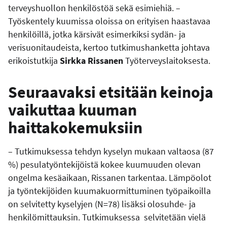
terveyshuollon henkilöstöä sekä esimiehiä. –
Työskentely kuumissa oloissa on erityisen haastavaa
henkilöillä, jotka kärsivät esimerkiksi sydän- ja
verisuonitaudeista, kertoo tutkimushanketta johtava
erikoistutkija
Sirkka Rissanen
Työterveyslaitoksesta.
Seuraavaksi etsitään keinoja
vaikuttaa kuuman
haittakokemuksiin
– Tutkimuksessa tehdyn kyselyn mukaan valtaosa (87
%) pesulatyöntekijöistä kokee kuumuuden olevan
ongelma kesäaikaan, Rissanen tarkentaa. Lämpöolot
ja työntekijöiden kuumakuormittuminen työpaikoilla
on selvitetty kyselyjen (N=78) lisäksi olosuhde- ja
henkilömittauksin. Tutkimuksessa selvitetään vielä