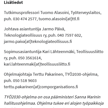
Lisätiedot
Tutkimusprofessori Tuomo Alasoini, Työterveyslaitos,
puh. 030 474 2577, tuomo.alasoini[at]ttl.fi
Johtava asiantuntija Jarmo Päivä,
Teknologiateollisuus ry, puh. 040 7597 602,
jarmo.paiva[at]teknologiateollisuus.fi
Sopimusasiantuntija Kari Lähteenmäki, Teollisuusliitto
ry, puh. 050 3561614,
kari.lahteenmaki[at]teollisuusliitto.fi
Ohjelmajohtaja Terttu Pakarinen, TYÖ2030-ohjelma,
puh. 050 518 9603
terttu.pakarinen[at]comporganisations.fi
TYÖ2030-ohjelma on osa pääministeri Sanna Marinin
hallitusohjelmaa. Ohjelma tukee eri alojen työpaikkoja