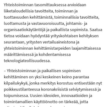
Yhteistoiminnan tasomittauksessa arvioidaan
liiketaloudellisia tavoitteita, toiminnan ja
tuottavuuden kehittämistä, toiminnallisia tavoitteita,
luottamusta ja vastavuoroisuutta, johtamis- ja
organisaatiokäytäntöjä ja paikallista sopimista. Saatua
tietoa voidaan hyödyntää yrityskohtaisen kehityksen
seurantaan, yritysten vertailuaineistona ja
yhteistoiminnan kehittämistarpeiden laajamittaisessa
määrittämisessä ja kohdentamisessa
teknologiateollisuudessa.
– Yhteistoiminnan ja paikallisen sopimisen
kehittäminen on yksi keskeinen keino parantaa
kilpailukykyä, jonka merkitys korostuu entisestään nyt
poikkeustilanteessa koronakriisistä selviytymisessä ja
toipumisessa. Uusien ideoiden, innovaatioiden ja
toimintamallien käyttöönotto on tärkeää, jotta