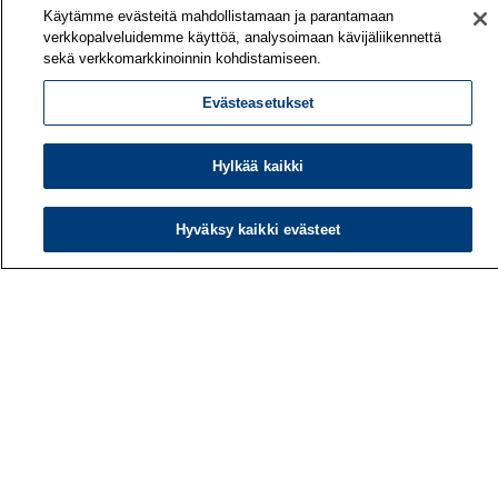
Käytämme evästeitä mahdollistamaan ja parantamaan
verkkopalveluidemme käyttöä, analysoimaan kävijäliikennettä
sekä verkkomarkkinoinnin kohdistamiseen.
Evästeasetukset
Hylkää kaikki
Hyväksy kaikki evästeet
Työterveyslaitos
PL 40
00032 TYÖTERVEYSLAITOS
Puhelin: 030 474 1 (pvm/mpm)
Yhteystiedot