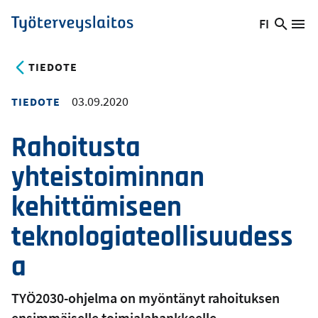
Hyppää
FI
Hae
Vaihda
Va
Työterveyslaitos
pääsisältöön
sivust
kieltä,
nykyinen
TIEDOTE
kieli:
03.09.2020
TIEDOTE
Rahoitusta
yhteistoiminnan
kehittämiseen
teknologiateollisuudess
a
TYÖ2030-ohjelma on myöntänyt rahoituksen
ensimmäiselle toimialahankkeelle