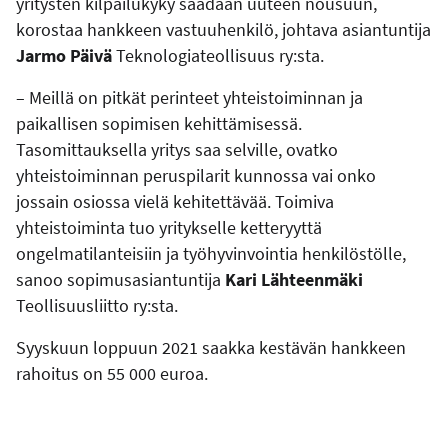
yritysten kilpailukyky saadaan uuteen nousuun,
korostaa hankkeen vastuuhenkilö, johtava asiantuntija
Jarmo Päivä
Teknologiateollisuus ry:sta.
– Meillä on pitkät perinteet yhteistoiminnan ja
paikallisen sopimisen kehittämisessä.
Tasomittauksella yritys saa selville, ovatko
yhteistoiminnan peruspilarit kunnossa vai onko
jossain osiossa vielä kehitettävää. Toimiva
yhteistoiminta tuo yritykselle ketteryyttä
ongelmatilanteisiin ja työhyvinvointia henkilöstölle,
sanoo sopimusasiantuntija
Kari Lähteenmäki
Teollisuusliitto ry:sta.
Syyskuun loppuun 2021 saakka kestävän hankkeen
rahoitus on 55 000 euroa.