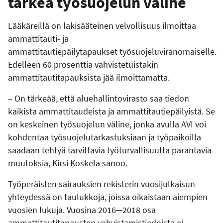
tärkeä työsuojelun väline
Lääkäreillä on lakisääteinen velvollisuus ilmoittaa
ammattitauti- ja
ammattitautiepäilytapaukset työsuojeluviranomaiselle.
Edelleen 60 prosenttia vahvistetuistakin
ammattitautitapauksista jää ilmoittamatta.
– On tärkeää, että aluehallintovirasto saa tiedon
kaikista ammattitaudeista ja ammattitautiepäilyistä. Se
on keskeinen työsuojelun väline, jonka avulla AVI voi
kohdentaa työsuojelutarkastuksiaan ja työpaikoilla
saadaan tehtyä tarvittavia työturvallisuutta parantavia
muutoksia, Kirsi Koskela sanoo.
Työperäisten sairauksien rekisterin vuosijulkaisun
yhteydessä on taulukkoja, joissa oikaistaan aiempien
vuosien lukuja. Vuosina 2016─2018 osa
ammattitautitapausten vahvistamistiedoista ei