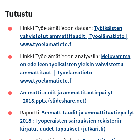
Tutustu
Linkki Työelämätiedon dataan:
Työikäisten
vahvistetut ammattitaudit | Työelämätieto |
www.tyoelamatieto.fi
Linkki Työelämätiedon analyysiin:
Meluvamma
on edelleen työikäisten yleisin vahvistettu
ammattitauti | Työelämätieto |
www.tyoelamatieto.fi
Ammattitaudit ja ammattitautiepäilyt
_2018.pptx (slideshare.net)
Raportti:
Ammattitaudit ja ammattitautiepäilyt
2018 : Työperäisten sairauksien rekisteriin
kirjatut uudet tapaukset (julkari.fi)