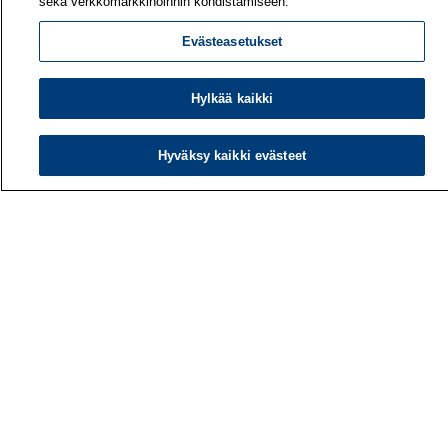
sekä verkkomarkkinoinnin kohdistamiseen.
Evästeasetukset
Hylkää kaikki
Hyväksy kaikki evästeet
Työterveyslaitos
PL 40
00032 TYÖTERVEYSLAITOS
Puhelin: 030 474 1 (pvm/mpm)
Yhteystiedot
Laskutustiedot
Medialle
Tietoa meistä
Avoimet työpaikat
Tilaa uutiskirje
Hae sivustolta