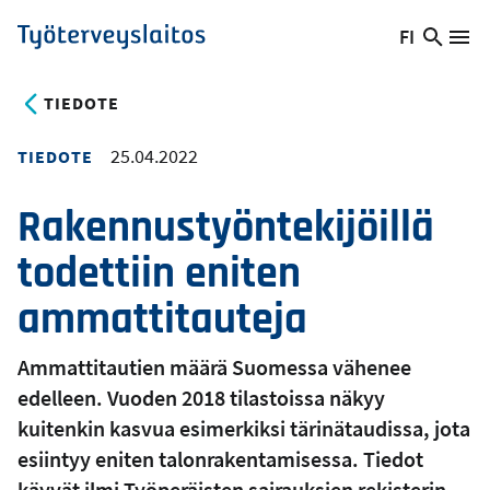
Hyppää
FI
Hae
Vaihda
Va
Työterveyslaitos
pääsisältöön
sivust
kieltä,
nykyinen
TIEDOTE
kieli:
25.04.2022
TIEDOTE
Rakennustyöntekijöillä
todettiin eniten
ammattitauteja
Ammattitautien määrä Suomessa vähenee
edelleen. Vuoden 2018 tilastoissa näkyy
kuitenkin kasvua esimerkiksi tärinätaudissa, jota
esiintyy eniten talonrakentamisessa. Tiedot
käyvät ilmi Työperäisten sairauksien rekisterin