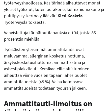
työterveyshuollossa. Käsitärinää aiheuttavat monet
yleiset työkalut, kuten porakone, kulmahiomakone ja
pulttipyssy, kertoo ylilääkäri
Kirsi Koskela
Työterveyslaitoksesta.
Vahvistettuja tärinätautitapauksia oli 34, joista 85
prosenttia miehillä.
Työikäisten yleisimmät ammattitaudit ovat
meluvamma, allerginen kosketusihottuma,
ärsytyskosketusihottuma, ammattiastma ja
asbestiplakkitauti. Kemikaaleille altistuminen
aiheuttaa viime vuosien tapaan lähes puolet
ammattitaudeista (45 %). Vajaa kolmasosa
ammattitaudeista todetaan työuran jälkeen.
Ammattitauti-ilmoitus on