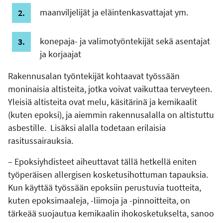
maanviljelijät ja eläintenkasvattajat ym.
konepaja- ja valimotyöntekijät sekä asentajat
ja korjaajat
Rakennusalan työntekijät kohtaavat työssään
moninaisia altisteita, jotka voivat vaikuttaa terveyteen.
Yleisiä altisteita ovat melu, käsitärinä ja kemikaalit
(kuten epoksi), ja aiemmin rakennusalalla on altistuttu
asbestille. Lisäksi alalla todetaan erilaisia
rasitussairauksia.
­­– Epoksiyhdisteet aiheuttavat tällä hetkellä eniten
työperäisen allergisen kosketusihottuman tapauksia.
Kun käyttää työssään epoksiin perustuvia tuotteita,
kuten epoksimaaleja, -liimoja ja -pinnoitteita, on
tärkeää suojautua kemikaalin ihokosketukselta, sanoo