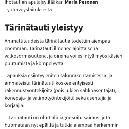
ihotautien apulaisylilääkäri
Maria Pesonen
Työterveyslaitoksesta.
Tärinätauti yleistyy
Ammattitaudeista tärinätautia todettiin aiempaa
enemmän. Tärinätauti ilmenee ajoittaisena
valkosormisuutena, ja oireina voi esiintyä myös käsien
puutumista ja kömpelyyttä.
Tapauksia esiintyy eniten talonrakentamisessa, ja
ammateista tärinätauti koskee erityisesti
rakennustyöntekijöitä (pois lukien sähköasentajat),
konepaja- ja valimotyöntekijöitä sekä asentajia ja
korjaajia.
– Tärinätauti on ollut alidiagnosoitu sairaus, jota
huomataan nyt epäillä ja tutkia aiempaa herkemmin