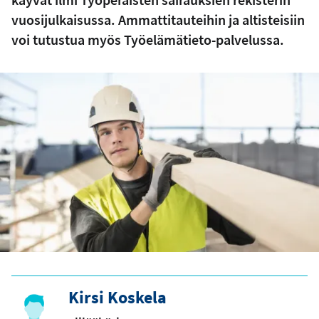
vuosijulkaisussa. Ammattitauteihin ja altisteisiin
voi tutustua myös Työelämätieto-palvelussa.
Kirsi Koskela