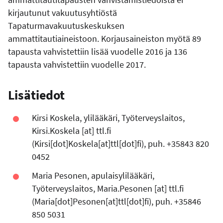
kirjautunut vakuutusyhtiöstä
Tapaturmavakuutuskeskuksen
ammattitautiaineistoon. Korjausaineiston myötä 89
tapausta vahvistettiin lisää vuodelle 2016 ja 136
tapausta vahvistettiin vuodelle 2017.
Lisätiedot
Kirsi Koskela, ylilääkäri, Työterveyslaitos,
Kirsi.Koskela
[at]
ttl.fi
(Kirsi[dot]Koskela[at]ttl[dot]fi)
, puh. +35843 820
0452
Maria Pesonen, apulaisylilääkäri,
Työterveyslaitos,
Maria.Pesonen
[at]
ttl.fi
(Maria[dot]Pesonen[at]ttl[dot]fi)
, puh. +35846
850 5031