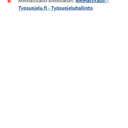
Ammattitauti-ilmoitukset:
Ammattitauti -
Tyosuojelu.fi - Työsuojeluhallinto