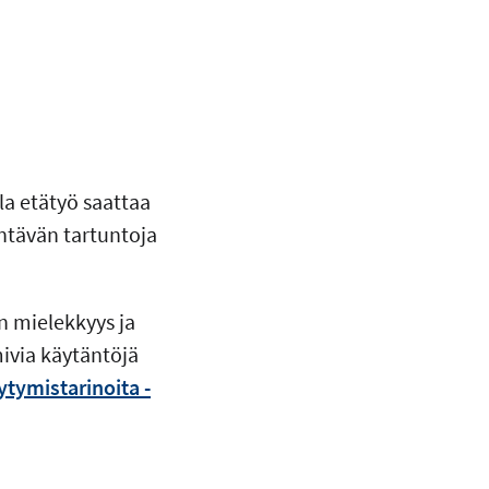
la etätyö saattaa
entävän tartuntoja
ön mielekkyys ja
ivia käytäntöjä
tymistarinoita -