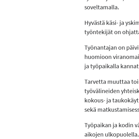
soveltamalla.
Hyvästä käsi- ja yski
työntekijät on ohjatt
Työnantajan on päivit
huomioon viranomais
ja työpaikalla kannatt
Tarvetta muuttaa toim
työvälineiden yhteis
kokous- ja taukokäyt
sekä matkustamisess
Työpaikan ja kodin vä
aikojen ulkopuolella