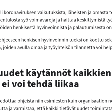
li koronaviruksen vaikutuksista, läheisten ja omasta 
eentulosta syö voimavaroja ja haittaa keskittymistä ty
ijöiden henkisestä hyvinvoinnista ja palautumisesta on
ohjeeseen henkisen hyvinvoinnin tueksi on koottu sekä
ä, joiden avulla omaa ja työyhteisön tilannetta voi hel
 uudet käytännöt kaikkien 
 ei voi tehdä liikaa
iedottaa ohjeista niin esimiesten kuin organisaation 
tta ja varmistaa, että kaikki tietävät uudet toimintat