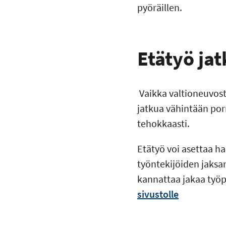
pyöräillen.
Etätyö jat
Vaikka valtioneuvost
jatkua vähintään por
tehokkaasti.
Etätyö voi asettaa ha
työntekijöiden jaksa
kannattaa jakaa työp
sivustolle