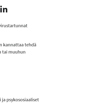
in
virustartunnat
dän kannattaa tehdä
on tai muuhun
 ja psykososiaaliset