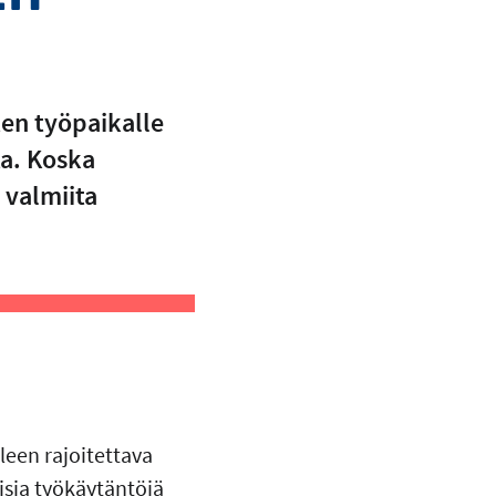
ten työpaikalle
ta. Koska
 valmiita
leen rajoitettava
isia työkäytäntöjä