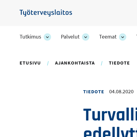
Hyppää
pääsisältöön
Työterveyslaitos
Tutkimus
Palvelut
Teemat
Tutkimus
Palvelut
Teem
-
-
-
osion
osion
osion
alakohteet
alakohteet
alako
ETUSIVU
AJANKOHTAISTA
TIEDOTE
04.08.2020
TIEDOTE
Turvall
edellyt