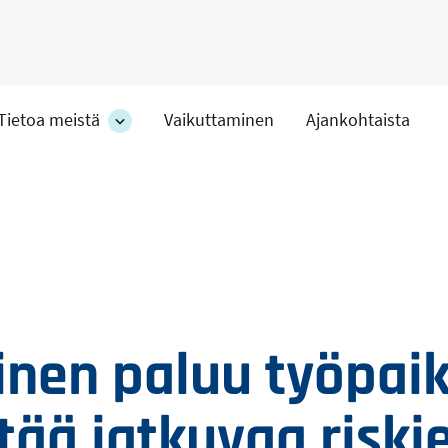
Tietoa meistä
Vaikuttaminen
Ajankohtaista
at
Tietoa
meistä
-
hteet
osion
alakohteet
inen paluu työpaik
tää jatkuvaa riski