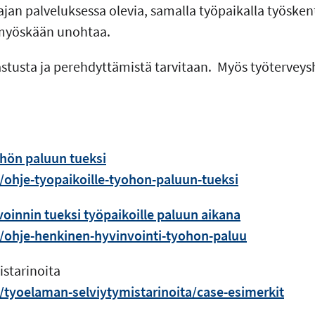
ajan palveluksessa olevia, samalla työpaikalla työskente
 myöskään unohtaa.
stusta ja perehdyttämistä tarvitaan. Myös työterveys
öhön paluun tueksi
fi/ohje-tyopaikoille-tyohon-paluun-tueksi
oinnin tueksi työpaikoille paluun aikana
fi/ohje-henkinen-hyvinvointi-tyohon-paluu
starinoita
fi/tyoelaman-selviytymistarinoita/case-esimerkit