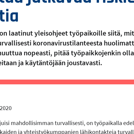
tia
on laatinut yleisohjeet työpaikoille siitä, mi
rvallisesti koronavirustilanteesta huolimat
muuttua nopeasti, pitää työpaikkojenkin olla
taan ja käytäntöjään joustavasti.
.2020
juisi mahdollisimman turvallisesti, on työpaikalla edel
kkaiden ja yhteistyökumppanien lähikontakteja turvall