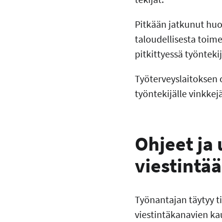
Pitkään jatkunut huo
taloudellisesta toim
pitkittyessä työntek
Työterveyslaitoksen 
työntekijälle vinkkej
Ohjeet ja
viestintää
Työnantajan täytyy t
viestintäkanavien kau