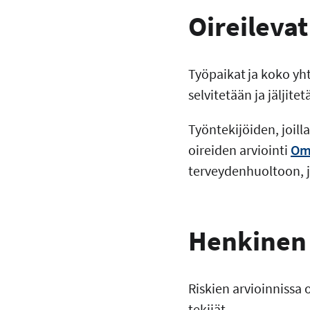
Oireilevat
Työpaikat ja koko yh
selvitetään ja jäljitet
Työntekijöiden, joill
oireiden arviointi
Oma
terveydenhuoltoon, 
Henkinen 
Riskien arvioinnissa
tekijät.