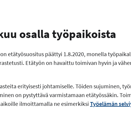
kuu osalla työpaikoista
on etätyösuositus päättyi 1.8.2020, monella työpaikal
rastetusti. Etätyön on havaittu toimivan hyvin ja väh
asteita erityisesti johtamiselle. Töiden sujuminen, ty
minen on pystyttävä varmistamaan etätyössäkin. Toim
aikoille ilmoittamalla ne esimerkiksi
Työelämän selviy