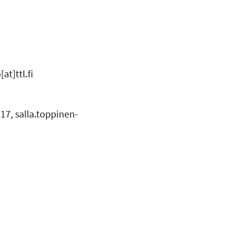
t]ttl.fi
17, salla.toppinen-