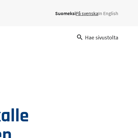
Suomeksi
På svenska
In English
Hae sivustolta
alle
en