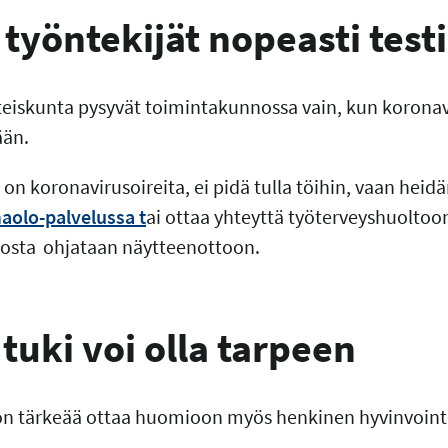
 työntekijät nopeasti testi
teiskunta pysyvät toimintakunnossa vain, kun korona
ään.
a on koronavirusoireita, ei pidä tulla töihin, vaan hei
olo-palvelussa t
ai ottaa yhteyttä työterveyshuolto
josta ohjataan näytteenottoon.
tuki voi olla tarpeen
 on tärkeää ottaa huomioon myös henkinen hyvinvointi