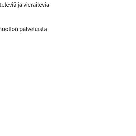
leviä ja vierailevia
huollon palveluista