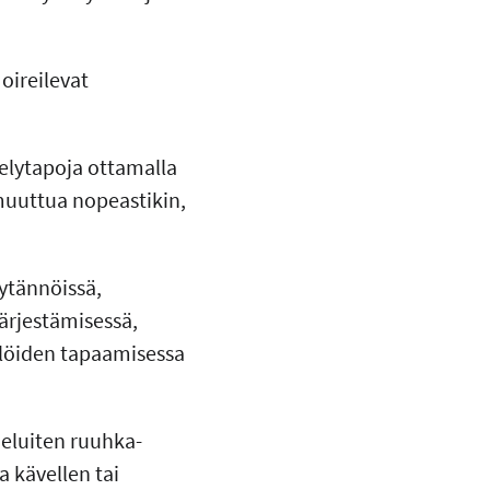
 oireilevat
telytapoja ottamalla
muuttua nopeastikin,
äytännöissä,
ärjestämisessä,
ilöiden tapaamisessa
mieluiten ruuhka-
 kävellen tai