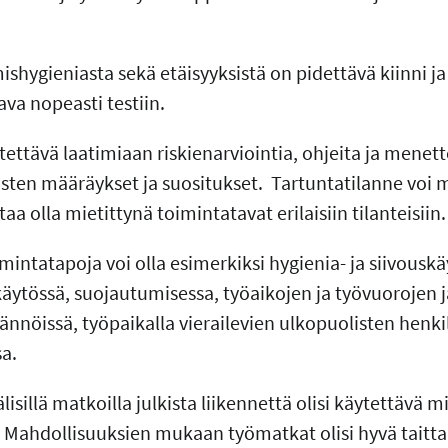
mishygieniasta sekä etäisyyksistä on pidettävä kiinni ja
ava nopeasti testiin.
ettävä laatimiaan riskienarviointia, ohjeita ja menet
ten määräykset ja suositukset. Tartuntatilanne voi 
aa olla mietittynä toimintatavat erilaisiin tilanteisiin.
intatapoja voi olla esimerkiksi hygienia- ja siivousk
käytössä, suojautumisessa, työaikojen ja työvuorojen j
ännöissä, työpaikalla vierailevien ulkopuolisten henk
a.
lisillä matkoilla julkista liikennettä olisi käytettävä 
. Mahdollisuuksien mukaan työmatkat olisi hyvä taittaa