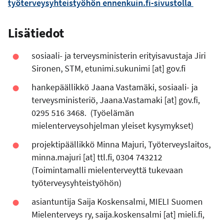
työterveysyhteistyöhön ennenkuin.fi-sivustolla
Lisätiedot
sosiaali- ja terveysministerin erityisavustaja Jiri
Sironen, STM,
etunimi.sukunimi
[at]
gov.fi
hankepäällikkö Jaana Vastamäki, sosiaali- ja
terveysministeriö,
Jaana.Vastamaki
[at]
gov.fi
,
0295 516 3468. (Työelämän
mielenterveysohjelman yleiset kysymykset)
projektipäällikkö Minna Majuri, Työterveyslaitos,
minna.majuri
[at]
ttl.fi
, 0304 743212
(Toimintamalli mielenterveyttä tukevaan
työterveysyhteistyöhön)
asiantuntija Saija Koskensalmi, MIELI Suomen
Mielenterveys ry,
saija.koskensalmi
[at]
mieli.fi
,