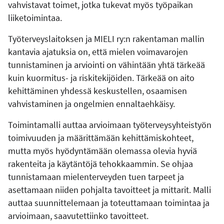
vahvistavat toimet, jotka tukevat myös työpaikan
liiketoimintaa.
Työterveyslaitoksen ja MIELI ry:n rakentaman mallin
kantavia ajatuksia on, että mielen voimavarojen
tunnistaminen ja arviointi on vähintään yhtä tärkeää
kuin kuormitus- ja riskitekijöiden. Tärkeää on aito
kehittäminen yhdessä keskustellen, osaamisen
vahvistaminen ja ongelmien ennaltaehkäisy.
Toimintamalli auttaa arvioimaan työterveysyhteistyön
toimivuuden ja määrittämään kehittämiskohteet,
mutta myös hyödyntämään olemassa olevia hyviä
rakenteita ja käytäntöjä tehokkaammin. Se ohjaa
tunnistamaan mielenterveyden tuen tarpeet ja
asettamaan niiden pohjalta tavoitteet ja mittarit. Malli
auttaa suunnittelemaan ja toteuttamaan toimintaa ja
arvioimaan, saavutettiinko tavoitteet.