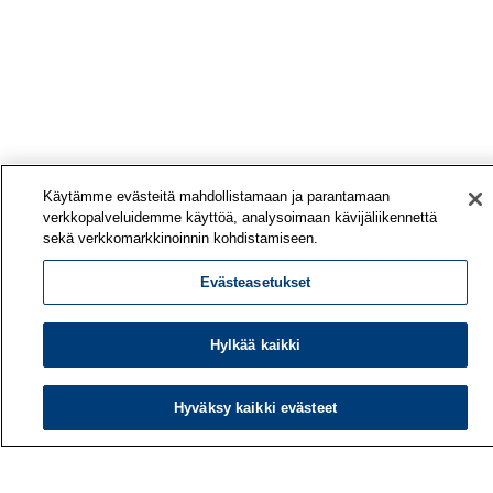
Käytämme evästeitä mahdollistamaan ja parantamaan
verkkopalveluidemme käyttöä, analysoimaan kävijäliikennettä
sekä verkkomarkkinoinnin kohdistamiseen.
Evästeasetukset
Hylkää kaikki
Hyväksy kaikki evästeet
Työterveyslaitos
PL 40