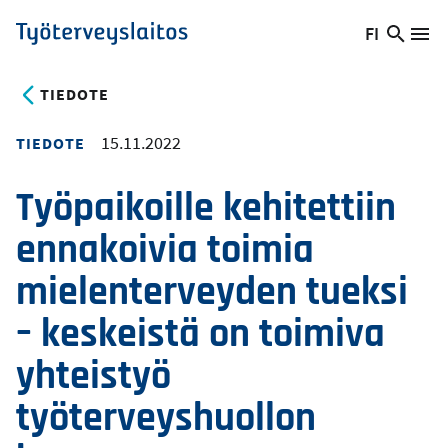
Hyppää
FI
Hae
Vaihda
Va
Työterveyslaitos
pääsisältöön
sivust
kieltä,
nykyinen
TIEDOTE
kieli:
15.11.2022
TIEDOTE
Työpaikoille kehitettiin
ennakoivia toimia
mielenterveyden tueksi
– keskeistä on toimiva
yhteistyö
työterveyshuollon