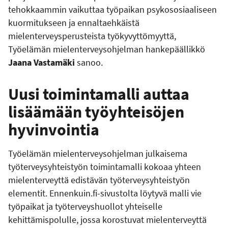
tehokkaammin vaikuttaa työpaikan psykososiaaliseen
kuormitukseen ja ennaltaehkäistä
mielenterveysperusteista työkyvyttömyyttä,
Työelämän mielenterveysohjelman hankepäällikkö
Jaana Vastamäki
sanoo.
Uusi toimintamalli auttaa
lisäämään työyhteisöjen
hyvinvointia
Työelämän mielenterveysohjelman julkaisema
työterveysyhteistyön toimintamalli kokoaa yhteen
mielenterveyttä edistävän työterveysyhteistyön
elementit. Ennenkuin.fi-sivustolta löytyvä malli vie
työpaikat ja työterveyshuollot yhteiselle
kehittämispolulle, jossa korostuvat mielenterveyttä