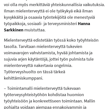
voi olla myös merkittäviä yhteiskunnallisia vaikutuksia.
Ilman mielenterveyttä ei ole työkykyä eikä ilman
kyvykkäitä ja osaavia työntekijöitä ole menestyviä
työpaikkoja, sosiaali- ja terveysministeri
Hanna
Sarkkinen
muistuttaa.
Mielenterveyttä edistetään työssä koko työyhteisön
tasolla. Tarvitaan mielenterveyttä tukevien
voimavarojen vahvistamista, hyvää johtamista ja
sujuvia arjen käytäntöjä, jottei työn pulmista tule
mielenterveyttä nakertavia ongelmia.
Työterveyshuolto on tässä tärkeä
kehittämiskumppani.
– Toimintamalli mielenterveyttä tukevaan
työterveysyhteistyöhön kohdistaa huomion
työyhteisöön ja konkreettiseen toimintaan. Mallin
pohjalta voidaan aiempaa ennakoivammin ja