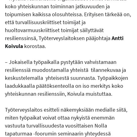
koko yhteiskunnan toiminnan jatkuvuuden ja
toipumisen kaikissa olosuhteissa. Erityisen tärkeää on,
että turvallisuuskriittiset toimijat ja
huoltovarmuuskriittiset toimijat säilyttävät
resilienssinsä, Työterveyslaitoksen pääjohtaja
Antti
Koivula
korostaa.
– Jokaisella työpaikalla pystytään vahvistamaan
resilienssiä muodostamalla yhteistä tilannekuvaa ja
keskustelemalla yhteisestä suunnasta. Työpaikkojen
laadukkaalla päätöksenteolla on iso merkitys koko
yhteiskunnan resilienssiin, Koivula muistuttaa.
Työterveyslaitos esitteli näkemyksiään medialle siitä,
miten työpaikat voivat ottaa nykyistä enemmän
vastuuta turvallisuudesta vuosittaisen Nolla
tapaturmaa -foorumin seminaarin yhteydessä