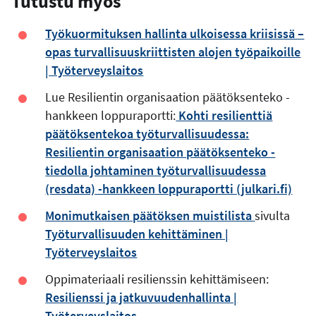
Tutustu myös
Työkuormituksen hallinta ulkoisessa kriisissä –
opas turvallisuuskriittisten alojen työpaikoille
| Työterveyslaitos
Lue Resilientin organisaation päätöksenteko -
hankkeen loppuraportti:
Kohti resilienttiä
päätöksentekoa työturvallisuudessa:
Resilientin organisaation päätöksenteko -
tiedolla johtaminen työturvallisuudessa
(resdata) -hankkeen loppuraportti (julkari.fi)
Monimutkaisen päätöksen muistilista
sivulta
Työturvallisuuden kehittäminen |
Työterveyslaitos
Oppimateriaali resilienssin kehittämiseen:
Resilienssi ja jatkuvuudenhallinta |
Työterveyslaitos