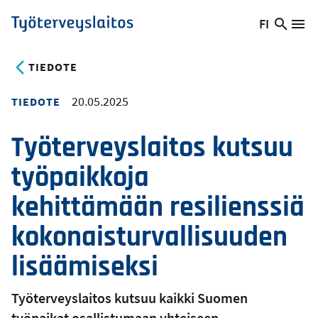
Hyppää
FI
Hae
Vaihda
Va
Työterveyslaitos
pääsisältöön
sivust
kieltä,
nykyinen
TIEDOTE
kieli:
20.05.2025
TIEDOTE
Työterveyslaitos kutsuu
työpaikkoja
kehittämään resilienssiä
kokonaisturvallisuuden
lisäämiseksi
Työterveyslaitos kutsuu kaikki Suomen
työpaikat osallistumaan yhteiseen