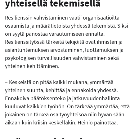
yhteisellä tekemisellä
Resilienssin vahvistaminen vaatii organisaatioilta
osaamista ja määrätietoista yhdessä tekemistä. Siksi
on syytä panostaa varautumiseen ennalta.
Resilienssityössä tärkeitä tekijöitä ovat ihmisten ja
asiantuntemuksen arvostaminen, luottamuksen ja
psykologisen turvallisuuden vahvistaminen sekä
yhteinen kehittäminen.
– Keskeistä on pitää kaikki mukana, ymmärtää
yhteinen suunta, kehittää ja ennakoida yhdessä.
Ennakoiva päätöksenteko ja jatkuvuudenhallinta
kuuluvat kaikkien työhön. On tärkeää ymmärtää, että
jokainen on tärkeä osa työyhteisöä niin hyvän sään
aikaan kuin kriisin keskelläkin, Heiniö painottaa.