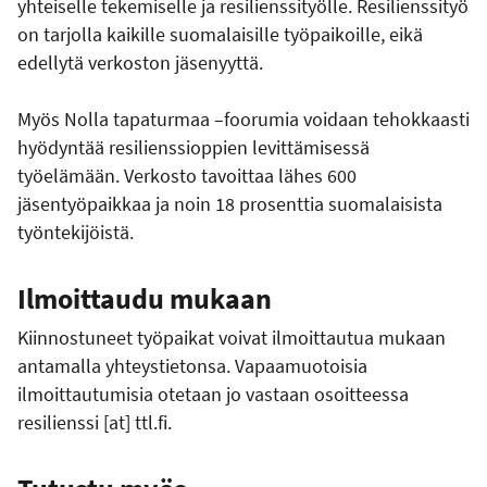
yhteiselle tekemiselle ja resilienssityölle. Resilienssityö
on tarjolla kaikille suomalaisille työpaikoille, eikä
edellytä verkoston jäsenyyttä.
Myös Nolla tapaturmaa –foorumia voidaan tehokkaasti
hyödyntää resilienssioppien levittämisessä
työelämään. Verkosto tavoittaa lähes 600
jäsentyöpaikkaa ja noin 18 prosenttia suomalaisista
työntekijöistä.
Ilmoittaudu mukaan
Kiinnostuneet työpaikat voivat ilmoittautua mukaan
antamalla yhteystietonsa. Vapaamuotoisia
ilmoittautumisia otetaan jo vastaan osoitteessa
resilienssi
[at]
ttl.fi
.