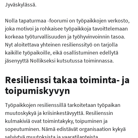
Jyväskylässä.
Nolla tapaturmaa -foorumi on työpaikkojen verkosto,
joka motivoi ja rohkaisee työpaikkoja tavoittelemaan
korkeaa työturvallisuuden ja työhyvinvoinnin tasoa.
Nyt aloitettava yhteinen resilienssityö on tarjolla
kaikille työpaikoille, eikä osallistuminen edellytä
jäsenyyttä Nollikseksi kutsutussa toiminnassa.
Resilienssi takaa toiminta- ja
toipumiskyvyn
Työpaikkojen resilienssillä tarkoitetaan työpaikan
muutoskykyä ja kriisinkestävyyttä. Resilienssin
kulmakiviä ovat toimintakyky, toipuminen ja
sopeutuminen. Nämä edistävät organisaation kykyä
selviytyä muutoksista ja vaaratilanteista.