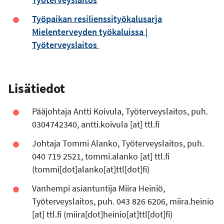
Työpaikan resilienssityökalusarja
Mielenterveyden työkaluissa |
Työterveyslaitos
Lisätiedot
Pääjohtaja Antti Koivula, Työterveyslaitos, puh.
0304742340,
antti.koivula
[at]
ttl.fi
Johtaja Tommi Alanko, Työterveyslaitos, puh.
040 719 2521,
tommi.alanko
[at]
ttl.fi
(tommi[dot]alanko[at]ttl[dot]fi)
Vanhempi asiantuntija Miira Heiniö,
Työterveyslaitos, puh. 043 826 6206,
miira.heinio
[at]
ttl.fi
(miira[dot]heinio[at]ttl[dot]fi)