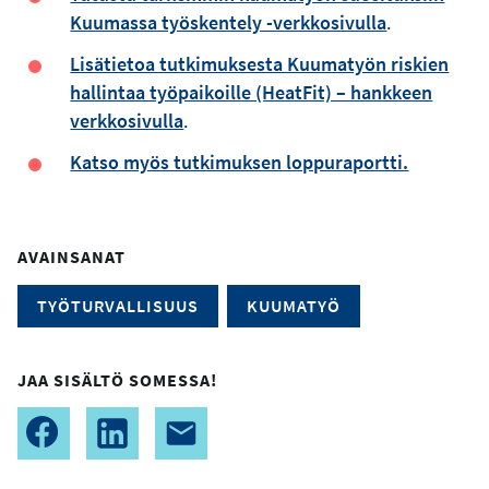
Kuumassa työskentely -verkkosivulla
.
Lisätietoa tutkimuksesta Kuumatyön riskien
hallintaa työpaikoille (HeatFit) – hankkeen
verkkosivulla
.
Katso myös tutkimuksen loppuraportti.
AVAINSANAT
TYÖTURVALLISUUS
KUUMATYÖ
JAA SISÄLTÖ SOMESSA!