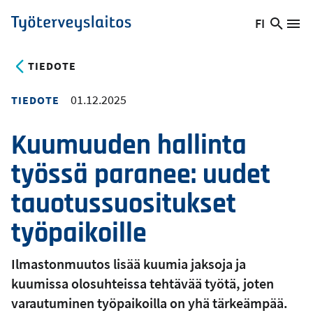
Hyppää
FI
Hae
Vaihda
Va
Työterveyslaitos
pääsisältöön
sivust
kieltä,
nykyinen
TIEDOTE
kieli:
01.12.2025
TIEDOTE
Kuumuuden hallinta
työssä paranee: uudet
tauotussuositukset
työpaikoille
Ilmastonmuutos lisää kuumia jaksoja ja
kuumissa olosuhteissa tehtävää työtä, joten
varautuminen työpaikoilla on yhä tärkeämpää.