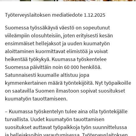
Työterveyslaitoksen mediatiedote 1.12.2025
Suomessa työssäkäyvä väestö on sopeutunut
viileämpiin olosuhteisiin, joten erityisesti kesän
ensimmäiset hellejaksot ja uuden kuumatyön
aloittaminen kuormittavat elimistöä ja voivat
heikentää työkykyä. Kuumassa työskentelee
Suomessa päivittäin noin 60 000 henkilöä.
Satunnaisesti kuumalle altistuu jopa
kymmenkertainen määrä työntekijöitä. Nyt työpaikoille
on saatavilla Suomen ilmastoon sopivat suositukset
kuumatyön tauottamiseen.
– Kuumassa työskentelyn tulee aina olla työntekijälle
turvallista. Uudet kuumatyön tauottamisen
suositukset auttavat työpaikkoja työn suunnittelussa
ja hellejaksoihin varautumisessa, Työterveyslaitoksen