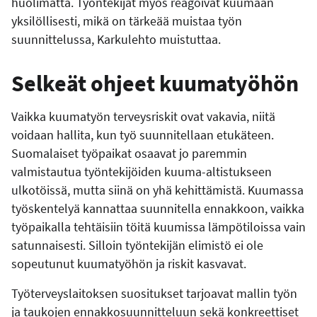
huolimatta. Työntekijät myös reagoivat kuumaan
yksilöllisesti, mikä on tärkeää muistaa työn
suunnittelussa, Karkulehto muistuttaa.
Selkeät ohjeet kuumatyöhön
Vaikka kuumatyön terveysriskit ovat vakavia, niitä
voidaan hallita, kun työ suunnitellaan etukäteen.
Suomalaiset työpaikat osaavat jo paremmin
valmistautua työntekijöiden kuuma-altistukseen
ulkotöissä, mutta siinä on yhä kehittämistä. Kuumassa
työskentelyä kannattaa suunnitella ennakkoon, vaikka
työpaikalla tehtäisiin töitä kuumissa lämpötiloissa vain
satunnaisesti. Silloin työntekijän elimistö ei ole
sopeutunut kuumatyöhön ja riskit kasvavat.
Työterveyslaitoksen suositukset tarjoavat mallin työn
ja taukojen ennakkosuunnitteluun sekä konkreettiset