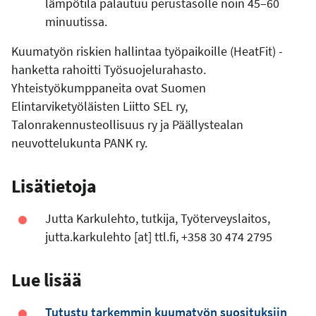
lämpötila palautuu perustasolle noin 45–60
minuutissa.
Kuumatyön riskien hallintaa työpaikoille (HeatFit) -
hanketta rahoitti Työsuojelurahasto.
Yhteistyökumppaneita ovat Suomen
Elintarviketyöläisten Liitto SEL ry,
Talonrakennusteollisuus ry ja Päällystealan
neuvottelukunta PANK ry.
Lisätietoja
Jutta Karkulehto, tutkija, Työterveyslaitos,
jutta.karkulehto
[at]
ttl.fi
, +358 30 474 2795
Lue lisää
Tutustu tarkemmin kuumatyön suosituksiin