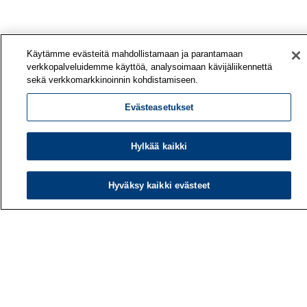
Käytämme evästeitä mahdollistamaan ja parantamaan
verkkopalveluidemme käyttöä, analysoimaan kävijäliikennettä
sekä verkkomarkkinoinnin kohdistamiseen.
Evästeasetukset
Hylkää kaikki
Hyväksy kaikki evästeet
Työterveyslaitos
PL 40
00032 TYÖTERVEYSLAITOS
Puhelin: 030 474 1 (pvm/mpm)
Yhteystiedot
Laskutustiedot