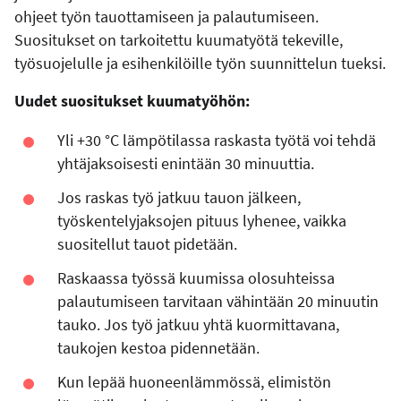
ohjeet työn tauottamiseen ja palautumiseen.
Suositukset on tarkoitettu kuumatyötä tekeville,
työsuojelulle ja esihenkilöille työn suunnittelun tueksi.
Uudet suositukset kuumatyöhön:
Yli +30 °C lämpötilassa raskasta työtä voi tehdä
yhtäjaksoisesti enintään 30 minuuttia.
Jos raskas työ jatkuu tauon jälkeen,
työskentelyjaksojen pituus lyhenee, vaikka
suositellut tauot pidetään.
Raskaassa työssä kuumissa olosuhteissa
palautumiseen tarvitaan vähintään 20 minuutin
tauko. Jos työ jatkuu yhtä kuormittavana,
taukojen kestoa pidennetään.
Kun lepää huoneenlämmössä, elimistön