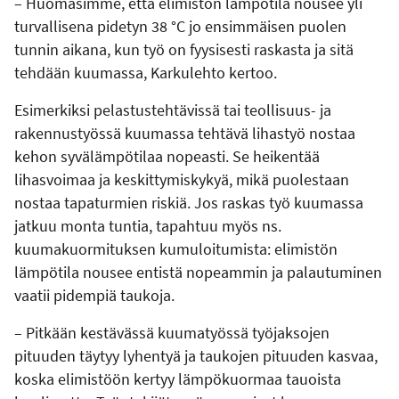
– Huomasimme, että elimistön lämpötila nousee yli
turvallisena pidetyn 38 °C jo ensimmäisen puolen
tunnin aikana, kun työ on fyysisesti raskasta ja sitä
tehdään kuumassa, Karkulehto kertoo.
Esimerkiksi pelastustehtävissä tai teollisuus- ja
rakennustyössä kuumassa tehtävä lihastyö nostaa
kehon syvälämpötilaa nopeasti. Se heikentää
lihasvoimaa ja keskittymiskykyä, mikä puolestaan
nostaa tapaturmien riskiä. Jos raskas työ kuumassa
jatkuu monta tuntia, tapahtuu myös ns.
kuumakuormituksen kumuloitumista: elimistön
lämpötila nousee entistä nopeammin ja palautuminen
vaatii pidempiä taukoja.
– Pitkään kestävässä kuumatyössä työjaksojen
pituuden täytyy lyhentyä ja taukojen pituuden kasvaa,
koska elimistöön kertyy lämpökuormaa tauoista