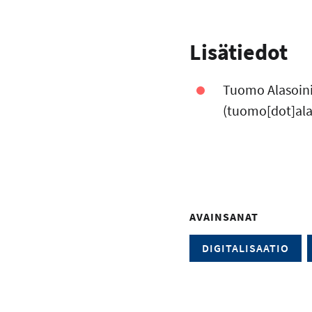
Lisätiedot
Tuomo Alasoini
(tuomo[dot]alas
AVAINSANAT
DIGITALISAATIO