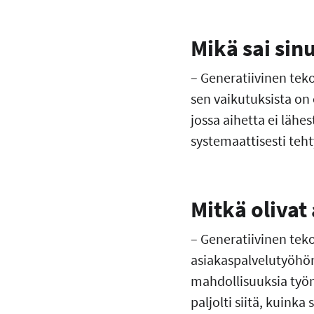
Mikä sai sin
– Generatiivinen te
sen vaikutuksista on
jossa aihetta ei lähe
systemaattisesti teht
Mitkä olivat
– Generatiivinen teko
asiakaspalvelutyöhön
mahdollisuuksia työn
paljolti siitä, kuink