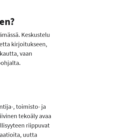
een?
lämässä. Keskustelu
tta kirjoitukseen,
 kautta, vaan
pohjalta.
tija-, toimisto- ja
ivinen tekoäly avaa
lisyyteen riippuvat
aatioita, uutta