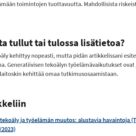
äämään toimintojen tuottavuutta. Mahdollisista riskeist
 tullut tai tulossa lisätietoa?
äly kehittyy nopeasti, mutta pidän artikkelissani esi
na. Generatiivisen tekoälyn työelämävaikutukset ovat
yslaitoskin kehittää omaa tutkimusosaamistaan.
kkeliin
 tekoäly ja työelämän muutos: alustavia havaintoja (T
4/2023)