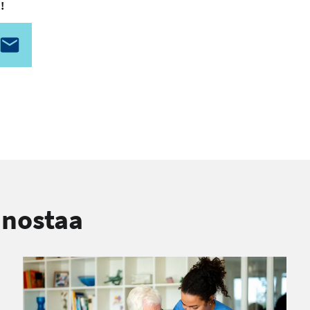
!
nnostaa