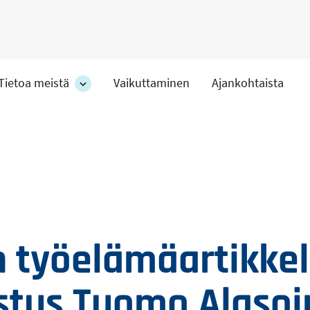
Tietoa meistä
Vaikuttaminen
Ajankohtaista
at
Tietoa
meistä
-
hteet
osion
alakohteet
 työelämäartikkel
stus Tuomo Alasoin