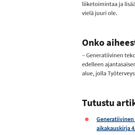
liiketoimintaa ja lis
vielä juuri ole.
Onko aiheesta
– Generatiivinen teko
edelleen ajantasaise
alue, jolla Työterve
Tutustu arti
Generatiivinen
aikakauskirja 