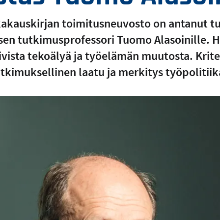
ikakauskirjan toimitusneuvosto on antanut 
sen tutkimusprofessori Tuomo Alasoinille. H
iivista tekoälyä ja työelämän muutosta. Krite
utkimuksellinen laatu ja merkitys työpolitii