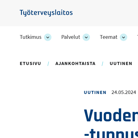
Hyppää
pääsisältöön
Työterveyslaitos
Tutkimus
Palvelut
Teemat
Tutkimus
Palvelut
Teem
-
-
-
osion
osion
osion
alakohteet
alakohteet
alako
ETUSIVU
AJANKOHTAISTA
UUTINEN
24.05.2024
UUTINEN
Vuoden
-tunnu