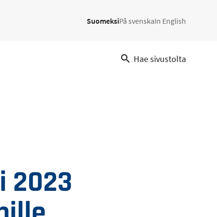
Suomeksi
På svenska
In English
Hae sivustolta
i 2023
ille