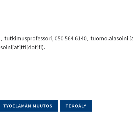
, tutkimusprofessori, 050 564 6140,
tuomo.alasoini
[
oini[at]ttl[dot]fi)
.
TYÖELÄMÄN MUUTOS
TEKOÄLY