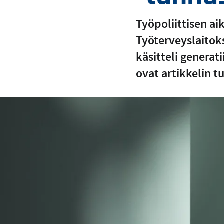
Työpoliittisen a
Työterveyslaitok
käsitteli generat
ovat artikkelin t