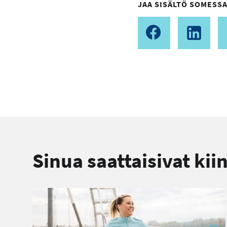
JAA SISÄLTÖ SOMESSA
Sinua saattaisivat kii