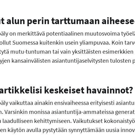
ut alun perin tarttumaan aihees
koäly on merkittävä potentiaalinen muutosvoima työe
 ollut Suomessa kuitenkin usein yliampuvaa. Koin tarve
stytä mutu-tuntuman tai vain yksittäisten esimerkkien
yjen kansainvälisten asiantuntijaselvitysten tulosten 
 artikkelisi keskeiset havainnot?
äly vaikuttaa ainakin ensivaiheessa erityisesti asiantun
. Varsinkin monissa asiantuntija-ammateissa generati
 laadulliseen kehittymiseen. Vaikutukset kokonaistyöl
a sen käytön avulla pystytään synnyttämään uusia innov