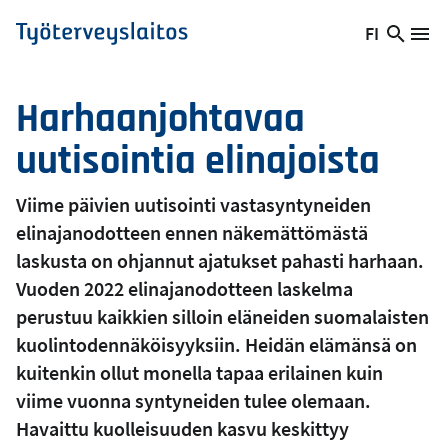
Hyppää
FI
Hae
Vaihda
Va
Työterveyslaitos
pääsisältöön
sivust
kieltä,
nykyinen
Harhaanjohtavaa
kieli:
uutisointia elinajoista
Viime päivien uutisointi vastasyntyneiden
elinajanodotteen ennen näkemättömästä
laskusta on ohjannut ajatukset pahasti harhaan.
Vuoden 2022 elinajanodotteen laskelma
perustuu kaikkien silloin eläneiden suomalaisten
kuolintodennäköisyyksiin. Heidän elämänsä on
kuitenkin ollut monella tapaa erilainen kuin
viime vuonna syntyneiden tulee olemaan.
Havaittu kuolleisuuden kasvu keskittyy