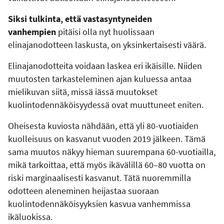
Siksi tulkinta, että vastasyntyneiden
vanhempien
pitäisi olla nyt huolissaan
elinajanodotteen laskusta, on yksinkertaisesti väärä.
Elinajanodotteita voidaan laskea eri ikäisille. Niiden
muutosten tarkasteleminen ajan kuluessa antaa
mielikuvan siitä, missä iässä muutokset
kuolintodennäköisyydessä ovat muuttuneet eniten.
Oheisesta kuviosta nähdään, että yli 80-vuotiaiden
kuolleisuus on kasvanut vuoden 2019 jälkeen. Tämä
sama muutos näkyy hieman suurempana 60-vuotiailla,
mikä tarkoittaa, että myös ikävälillä 60–80 vuotta on
riski marginaalisesti kasvanut. Tätä nuoremmilla
odotteen aleneminen heijastaa suoraan
kuolintodennäköisyyksien kasvua vanhemmissa
ikäluokissa.