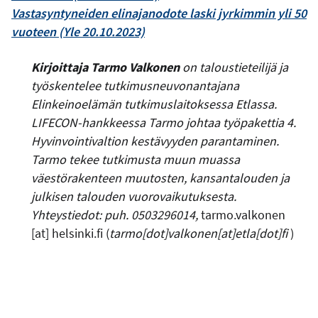
Vastasyntyneiden elinajanodote laski jyrkimmin yli 50
vuoteen (Yle 20.10.2023)
Kirjoittaja Tarmo Valkonen
on taloustieteilijä ja
työskentelee tutkimusneuvonantajana
Elinkeinoelämän tutkimuslaitoksessa Etlassa.
LIFECON-hankkeessa Tarmo johtaa työpakettia 4.
Hyvinvointivaltion kestävyyden parantaminen.
Tarmo tekee tutkimusta muun muassa
väestörakenteen muutosten, kansantalouden ja
julkisen talouden vuorovaikutuksesta.
Yhteystiedot: puh. 0503296014,
tarmo.valkonen
[at]
helsinki.fi
(
tarmo[dot]valkonen[at]etla[dot]fi
)