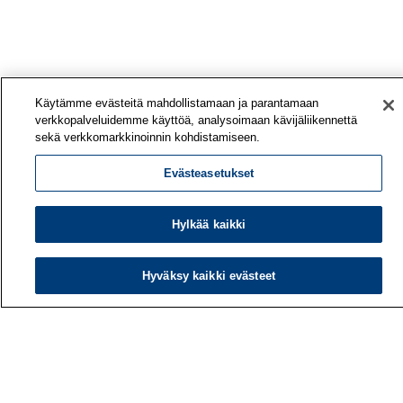
Käytämme evästeitä mahdollistamaan ja parantamaan
verkkopalveluidemme käyttöä, analysoimaan kävijäliikennettä
sekä verkkomarkkinoinnin kohdistamiseen.
Evästeasetukset
Hylkää kaikki
Hyväksy kaikki evästeet
Työterveyslaitos
PL 40
00032 TYÖTERVEYSLAITOS
Puhelin: 030 474 1 (pvm/mpm)