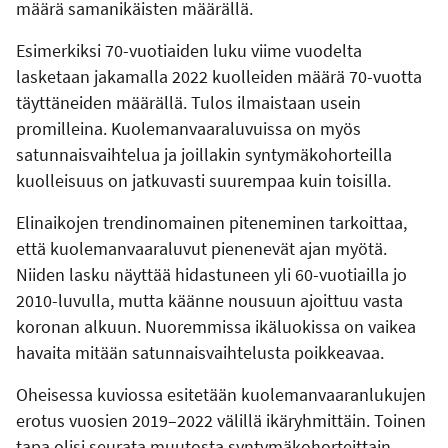
määrä samanikäisten määrällä.
Esimerkiksi 70-vuotiaiden luku viime vuodelta
lasketaan jakamalla 2022 kuolleiden määrä 70-vuotta
täyttäneiden määrällä. Tulos ilmaistaan usein
promilleina. Kuolemanvaaraluvuissa on myös
satunnaisvaihtelua ja joillakin syntymäkohorteilla
kuolleisuus on jatkuvasti suurempaa kuin toisilla.
Elinaikojen trendinomainen piteneminen tarkoittaa,
että kuolemanvaaraluvut pienenevät ajan myötä.
Niiden lasku näyttää hidastuneen yli 60-vuotiailla jo
2010-luvulla, mutta käänne nousuun ajoittuu vasta
koronan alkuun. Nuoremmissa ikäluokissa on vaikea
havaita mitään satunnaisvaihtelusta poikkeavaa.
Oheisessa kuviossa esitetään kuolemanvaaranlukujen
erotus vuosien 2019–2022 välillä ikäryhmittäin. Toinen
tapa olisi seurata muutosta syntymäkohorteittain.