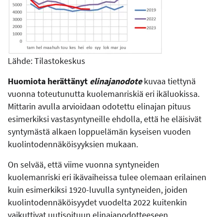
Lähde: Tilastokeskus
Huomiota herättänyt
elinajanodote
kuvaa tiettynä
vuonna toteutunutta kuolemanriskiä eri ikäluokissa.
Mittarin avulla arvioidaan odotettu elinajan pituus
esimerkiksi vastasyntyneille ehdolla, että he eläisivät
syntymästä alkaen loppuelämän kyseisen vuoden
kuolintodennäköisyyksien mukaan.
On selvää, että viime vuonna syntyneiden
kuolemanriski eri ikävaiheissa tulee olemaan erilainen
kuin esimerkiksi 1920-luvulla syntyneiden, joiden
kuolintodennäköisyydet vuodelta 2022 kuitenkin
vaikuttivat uutisoituun elinajanodotteeseen.