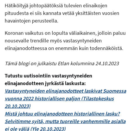
Hätiköityjä johtopäätöksiä tulevien elinaikojen
pituudesta ei siis kannata vetää yksittäisten vuosien
havaintojen perusteella.
Koronan vaikutus on lopulta väliaikainen, jolloin paluu
nousevalle trendille myös vastasyntyneiden
elinajanodotteessa on enemmän kuin todennäköistä.
Tämä blogi on julkaistu Etlan kolumnina 24.10.2023
Tutustu uutisointiin vastasyntyneiden
elinajanodotteen jyrkästä laskusta:
Vastasyntyneiden elinajanodotteet laskivat Suomessa
vuonna 2022 historiallisen paljon (Tilastokeskus
20.10.2023)
Mistä johtuu elinajanodotteen historiallinen lasku?
Selvitimme syitä, mutta tuoreille vanhemmille asialla
ei ole väliä (Yle 20.10.2023)