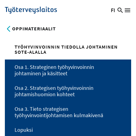
Hyppää
FI
Hae
Vaihda
Va
Työterveyslaitos
pääsisältöön
sivust
kieltä,
nykyinen
OPPIMATERIAALIT
kieli:
TYÖHYVINVOINNIN TIEDOLLA JOHTAMINEN
SOTE-ALALLA
Osa 1. Strateginen työhyvinvoinnin
johtaminen ja käsitteet
Osa 2. Strategisen työhyvinvoinnin
johtamishuomion kohteet
Osa 3. Tieto strategisen
työhyvinvointijohtamisen kulmakivenä
Lopuksi