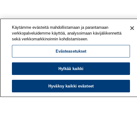
Käytämme evästeitä mahdollistamaan ja parantamaan
verkkopalveluidemme käyttöä, analysoimaan kävijäliikennettä
sekä verkkomarkkinoinnin kohdistamiseen.
Evästeasetukset
Hylkää kaikki
Hyväksy kaikki evästeet
Työterveyslaitos
PL 40
00032 TYÖTERVEYSLAITOS