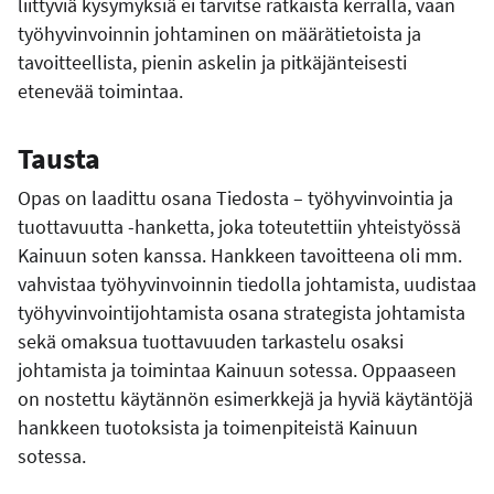
liittyviä kysymyksiä ei tarvitse ratkaista kerralla, vaan
työhyvinvoinnin johtaminen on määrätietoista ja
tavoitteellista, pienin askelin ja pitkäjänteisesti
etenevää toimintaa.
Tausta
Opas on laadittu osana Tiedosta – työhyvinvointia ja
tuottavuutta -hanketta, joka toteutettiin yhteistyössä
Kainuun soten kanssa. Hankkeen tavoitteena oli mm.
vahvistaa työhyvinvoinnin tiedolla johtamista, uudistaa
työhyvinvointijohtamista osana strategista johtamista
sekä omaksua tuottavuuden tarkastelu osaksi
johtamista ja toimintaa Kainuun sotessa. Oppaaseen
on nostettu käytännön esimerkkejä ja hyviä käytäntöjä
hankkeen tuotoksista ja toimenpiteistä Kainuun
sotessa.