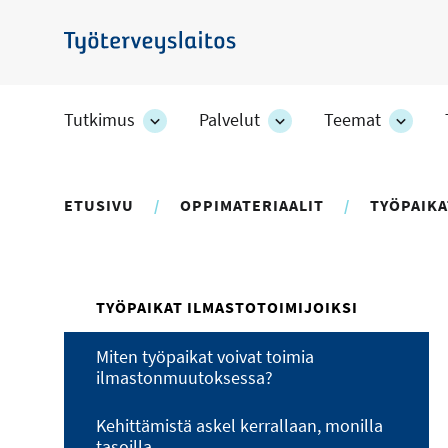
Hyppää
pääsisältöön
Työterveyslaitos
Tutkimus
Palvelut
Teemat
Tutkimus
Palvelut
Teem
-
-
-
osion
osion
osion
alakohteet
alakohteet
alako
ETUSIVU
OPPIMATERIAALIT
TYÖPAIKA
TYÖPAIKAT ILMASTOTOIMIJOIKSI
Miten työpaikat voivat toimia
ilmastonmuutoksessa?
Kehittämistä askel kerrallaan, monilla
tasoilla