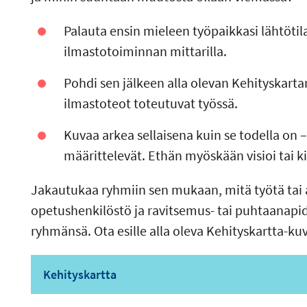
Palauta ensin mieleen työpaikkasi lähtötil
ilmastotoiminnan mittarilla.
Pohdi sen jälkeen alla olevan Kehityskarta
ilmastoteot toteutuvat työssä.
Kuvaa arkea sellaisena kuin se todella on –
määrittelevät. Ethän myöskään visioi tai ki
Jakautukaa ryhmiin sen mukaan, mitä työtä tai 
opetushenkilöstö ja ravitsemus- tai puhtaanap
ryhmänsä. Ota esille alla oleva Kehityskartta-kuv
Kehityskartta