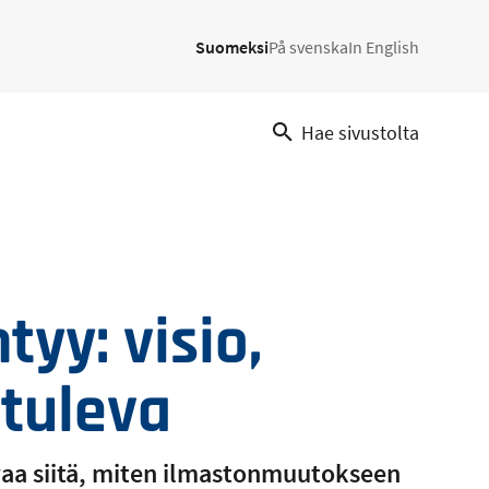
Suomeksi
På svenska
In English
Hae sivustolta
yy: visio,
ituleva
a siitä, miten ilmastonmuutokseen