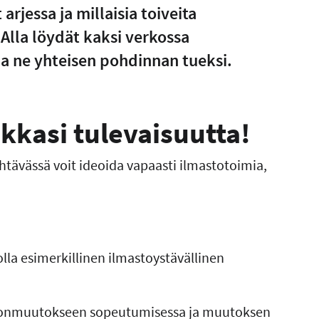
arjessa ja millaisia toiveita
Alla löydät kaksi verkossa
aa ne yhteisen pohdinnan tueksi.
ikkasi tulevaisuutta!
tehtävässä voit ideoida vapaasti ilmastotoimia,
lla esimerkillinen ilmastoystävällinen
astonmuutokseen sopeutumisessa ja muutoksen