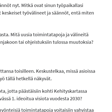
nnöt nyt. Mitkä ovat sinun työpaikallasi
at keskeiset työvälineet ja säännöt, entä miten
asta. Mitä uusia toimintatapoja ja välineitä
önjakoon tai ohjeistuksiin tulossa muutoksia?
tansa toisilleen. Keskustelkaa, missä asioissa
ö tällä hetkellä näkyvät.
ta, jotta päästäisiin kohti Kehityskartassa
vässä 1. ideoitua visiota vuodesta 2030?
yönteisiä toimintatapoja voitaisiin vahvistaa