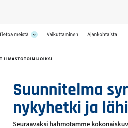
Tietoa meistä
Vaikuttaminen
Ajankohtaista
at
Tietoa
meistä
-
hteet
osion
T ILMASTOTOIMIJOIKSI
alakohteet
Suunnitelma synt
nykyhetki ja läh
Seuraavaksi hahmotamme kokonaiskuva