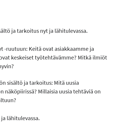
ltö ja tarkoitus nyt ja lähitulevassa.
nyt -ruutuun: Keitä ovat asiakkaamme ja
kä ovat keskeiset työtehtävämme? Mitkä ilmiöt
hyvin?
ön sisältö ja tarkoitus: Mitä uusia
n näköpiirissä? Millaisia uusia tehtäviä on
altuun?
ja lähitulevassa.