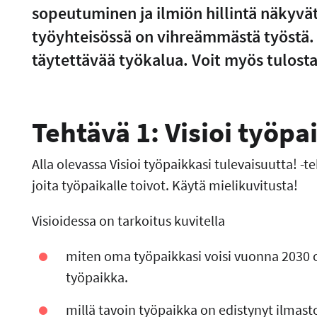
sopeutuminen ja ilmiön hillintä näkyvät 
työyhteisössä on vihreämmästä työstä. 
täytettävää työkalua. Voit myös tulost
Tehtävä 1: Visioi työpa
Alla olevassa Visioi työpaikkasi tulevaisuutta! -
joita työpaikalle toivot. Käytä mielikuvitusta!
Visioidessa on tarkoitus kuvitella
miten oma työpaikkasi voisi vuonna 2030 o
työpaikka.
millä tavoin työpaikka on edistynyt ilm