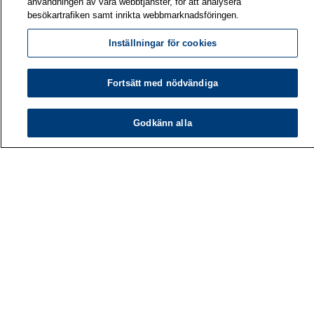
användningen av våra webbtjänster, för att analysera
besökartrafiken samt inrikta webbmarknadsföringen.
Inställningar för cookies
Fortsätt med nödvändiga
Godkänn alla
Arbetshälsoinstitutet
PB 40
00032 ARBETSHÄLSOINSTITUTET
Telefon: 030 474 1 (lna/msa)