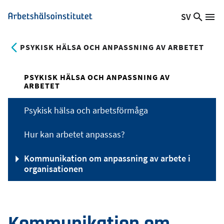
Hoppa
SV
Sök
Växla
Me
Arbetshälsoinstitutet
till
på
språk,
huvudinnehåll
webb
Aktuellt
PSYKISK HÄLSA OCH ANPASSNING AV ARBETET
språk:
PSYKISK HÄLSA OCH ANPASSNING AV
ARBETET
Psykisk hälsa och arbetsförmåga
Hur kan arbetet anpassas?
Kommunikation om anpassning av arbete i
organisationen