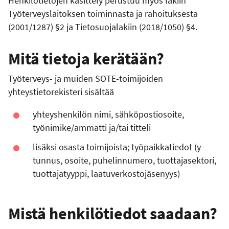
Henkilötietojen käsittely perustuu myös lakiin
Työterveyslaitoksen toiminnasta ja rahoituksesta
(2001/1287) §2 ja Tietosuojalakiin (2018/1050) §4.
Mitä tietoja kerätään?
Työterveys- ja muiden SOTE-toimijoiden
yhteystietorekisteri sisältää
yhteyshenkilön nimi, sähköpostiosoite,
työnimike/ammatti ja/tai titteli
lisäksi osasta toimijoista; työpaikkatiedot (y-
tunnus, osoite, puhelinnumero, tuottajasektori,
tuottajatyyppi, laatuverkostojäsenyys)
Mistä henkilötiedot saadaan?