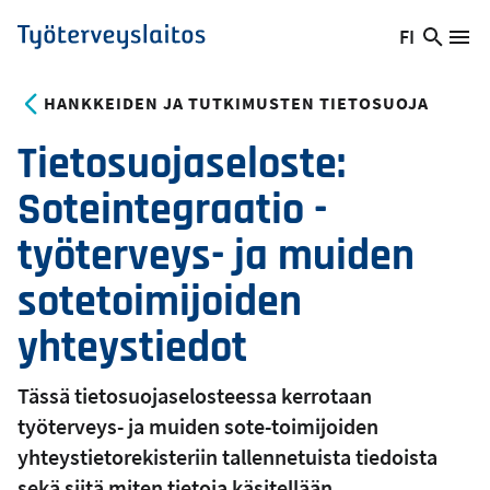
Hyppää
FI
Hae
Vaihda
Va
Työterveyslaitos
pääsisältöön
sivust
kieltä,
nykyinen
HANKKEIDEN JA TUTKIMUSTEN TIETOSUOJA
kieli:
Tietosuojaseloste:
Soteintegraatio -
työterveys- ja muiden
sotetoimijoiden
yhteystiedot
Tässä tietosuojaselosteessa kerrotaan
työterveys- ja muiden sote-toimijoiden
yhteystietorekisteriin tallennetuista tiedoista
sekä siitä miten tietoja käsitellään.