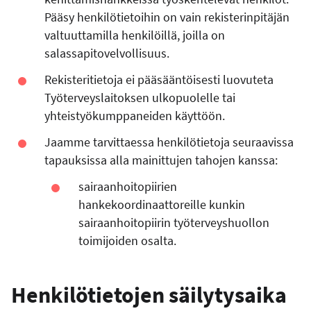
Pääsy henkilötietoihin on vain rekisterinpitäjän
valtuuttamilla henkilöillä, joilla on
salassapitovelvollisuus.
Rekisteritietoja ei pääsääntöisesti luovuteta
Työterveyslaitoksen ulkopuolelle tai
yhteistyökumppaneiden käyttöön.
Jaamme tarvittaessa henkilötietoja seuraavissa
tapauksissa alla mainittujen tahojen kanssa:
sairaanhoitopiirien
hankekoordinaattoreille kunkin
sairaanhoitopiirin työterveyshuollon
toimijoiden osalta.
Henkilötietojen säilytysaika