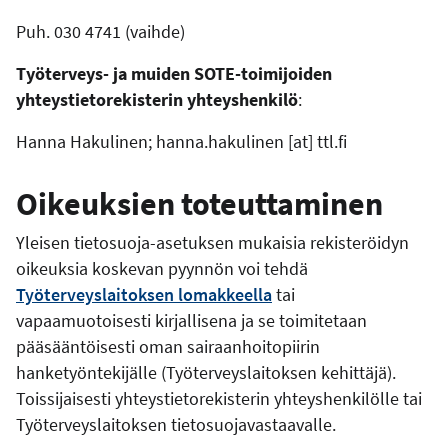
Puh. 030 4741 (vaihde)
Työterveys- ja muiden SOTE-toimijoiden
yhteystietorekisterin
yhteyshenkilö
:
Hanna Hakulinen;
hanna.hakulinen
[at]
ttl.fi
Oikeuksien toteuttaminen
Yleisen tietosuoja-asetuksen mukaisia rekisteröidyn
oikeuksia koskevan pyynnön voi tehdä
Työterveyslaitoksen
lomakkeella
tai
vapaamuotoisesti kirjallisena ja se toimitetaan
pääsääntöisesti oman sairaanhoitopiirin
hanketyöntekijälle (Työterveyslaitoksen kehittäjä).
Toissijaisesti yhteystietorekisterin yhteyshenkilölle tai
Työterveyslaitoksen tietosuojavastaavalle.