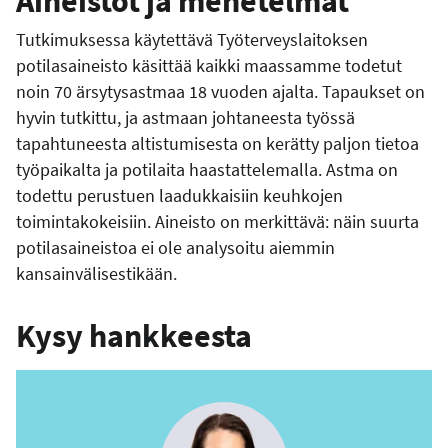
Aineistot ja menetelmät
Tutkimuksessa käytettävä Työterveyslaitoksen
potilasaineisto käsittää kaikki maassamme todetut
noin 70 ärsytysastmaa 18 vuoden ajalta. Tapaukset on
hyvin tutkittu, ja astmaan johtaneesta työssä
tapahtuneesta altistumisesta on kerätty paljon tietoa
työpaikalta ja potilaita haastattelemalla. Astma on
todettu perustuen laadukkaisiin keuhkojen
toimintakokeisiin. Aineisto on merkittävä: näin suurta
potilasaineistoa ei ole analysoitu aiemmin
kansainvälisestikään.
Kysy hankkeesta