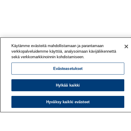
Käytämme evästeitä mahdollistamaan ja parantamaan
verkkopalveluidemme käyttöä, analysoimaan kävijäliikennettä
sekä verkkomarkkinoinnin kohdistamiseen.
Evästeasetukset
Hylkää kaikki
Työterveyslaitos
PL 40
Hyväksy kaikki evästeet
00032 TYÖTERVEYSLAITOS
Puhelin: 030 474 1 (pvm/mpm)