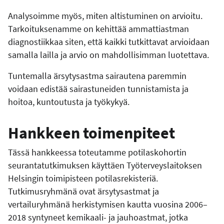
Analysoimme myös, miten altistuminen on arvioitu.
Tarkoituksenamme on kehittää ammattiastman
diagnostiikkaa siten, että kaikki tutkittavat arvioidaan
samalla lailla ja arvio on mahdollisimman luotettava.
Tuntemalla ärsytysastma sairautena paremmin
voidaan edistää sairastuneiden tunnistamista ja
hoitoa, kuntoutusta ja työkykyä.
Hankkeen toimenpiteet
Tässä hankkeessa toteutamme potilaskohortin
seurantatutkimuksen käyttäen Työterveyslaitoksen
Helsingin toimipisteen potilasrekisteriä.
Tutkimusryhmänä ovat ärsytysastmat ja
vertailuryhmänä herkistymisen kautta vuosina 2006–
2018 syntyneet kemikaali- ja jauhoastmat, jotka