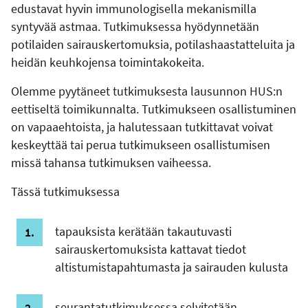
edustavat hyvin immunologisella mekanismilla
syntyvää astmaa. Tutkimuksessa hyödynnetään
potilaiden sairauskertomuksia, potilashaastatteluita ja
heidän keuhkojensa toimintakokeita.
Olemme pyytäneet tutkimuksesta lausunnon HUS:n
eettiseltä toimikunnalta. Tutkimukseen osallistuminen
on vapaaehtoista, ja halutessaan tutkittavat voivat
keskeyttää tai perua tutkimukseen osallistumisen
missä tahansa tutkimuksen vaiheessa.
Tässä tutkimuksessa
tapauksista kerätään takautuvasti
sairauskertomuksista kattavat tiedot
altistumistapahtumasta ja sairauden kulusta
seurantatutkimuksessa selvitetään