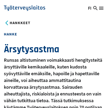
Hyppää
FI
Hae
Vaihda
Va
Työterveyslaitos
pääsisältöön
sivust
kieltä,
nykyinen
HANKKEET
kieli:
HANKE
Ärsytysastma
Runsas altistuminen voimakkaasti hengitysteitä
ärsyttäville kemikaaleille, kuten kudosta
syövyttäville emäksille, hapoille ja hapettaville
aineille, voi aiheuttaa ammattitautina
korvattavaa ärsytysastmaa. Sairauden
aiheuttajista, riskialoista ja ennusteesta on vain
vähän tutkittua tietoa. Tässä tutkimuksessa
käytämme Työterveyslaitoksen noin 70 potilaan