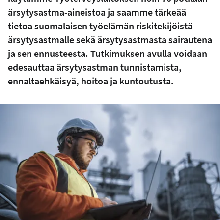
ärsytysastma-aineistoa ja saamme tärkeää
tietoa suomalaisen työelämän riskitekijöistä
ärsytysastmalle sekä ärsytysastmasta sairautena
ja sen ennusteesta. Tutkimuksen avulla voidaan
edesauttaa ärsytysastman tunnistamista,
ennaltaehkäisyä, hoitoa ja kuntoutusta.