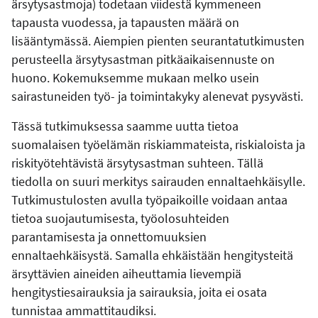
ärsytysastmoja) todetaan viidestä kymmeneen
tapausta vuodessa, ja tapausten määrä on
lisääntymässä. Aiempien pienten seurantatutkimusten
perusteella ärsytysastman pitkäaikaisennuste on
huono. Kokemuksemme mukaan melko usein
sairastuneiden työ- ja toimintakyky alenevat pysyvästi.
Tässä tutkimuksessa saamme uutta tietoa
suomalaisen työelämän riskiammateista, riskialoista ja
riskityötehtävistä ärsytysastman suhteen. Tällä
tiedolla on suuri merkitys sairauden ennaltaehkäisylle.
Tutkimustulosten avulla työpaikoille voidaan antaa
tietoa suojautumisesta, työolosuhteiden
parantamisesta ja onnettomuuksien
ennaltaehkäisystä. Samalla ehkäistään hengitysteitä
ärsyttävien aineiden aiheuttamia lievempiä
hengitystiesairauksia ja sairauksia, joita ei osata
tunnistaa ammattitaudiksi.