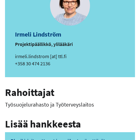
Irmeli Lindström
Projektipäällikkö, ylilääkäri
s
irmeli.lindstrom
[at]
ttl.fi
ä
Puhelin
+358 30 474 2136
h
k
ö
Rahoittajat
p
o
Työsuojelurahasto ja Työterveyslaitos
s
t
Lisää hankkeesta
i
o
s