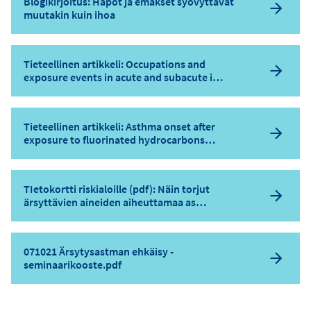
Blogikirjoitus: Hapot ja emäkset syövyttävät
o
muutakin kuin ihoa
i
t
e
Tieteellinen artikkeli: Occupations and
exposure events in acute and subacute i…
Tieteellinen artikkeli: Asthma onset after
exposure to fluorinated hydrocarbons…
TIetokortti riskialoille (pdf): Näin torjut
ärsyttävien aineiden aiheuttamaa as…
071021 Ärsytysastman ehkäisy -
seminaarikooste.pdf