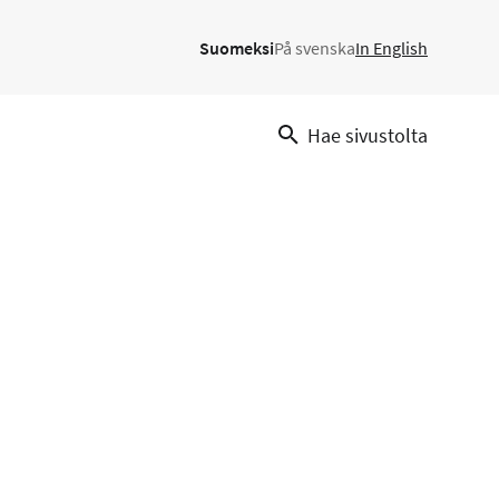
Suomeksi
På svenska
In English
Hae sivustolta