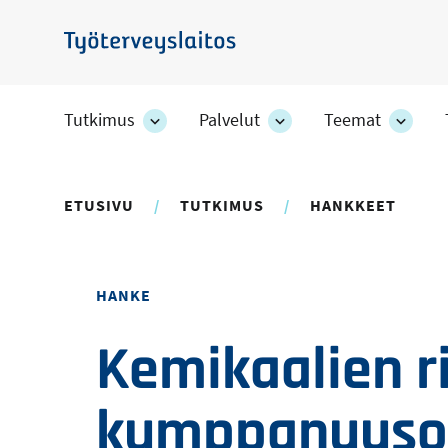
Hyppää
pääsisältöön
Työterveyslaitos
Tutkimus
Palvelut
Teemat
Tutkimus
Palvelut
Teem
-
-
-
osion
osion
osion
alakohteet
alakohteet
alako
ETUSIVU
TUTKIMUS
HANKKEET
HANKE
Kemikaalien r
kumppanuuso