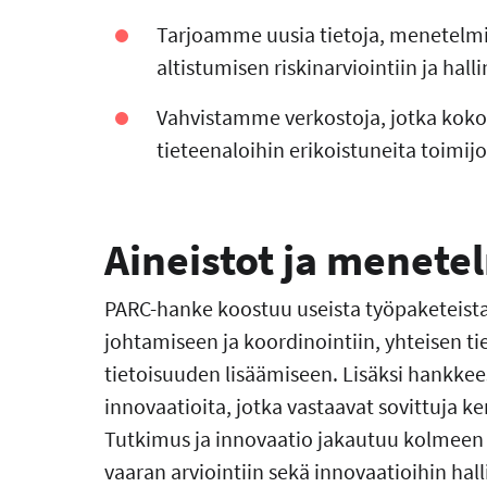
Tarjoamme uusia tietoja, menetelmiä 
altistumisen riskinarviointiin ja hall
Vahvistamme verkostoja, jotka kokoav
tieteenaloihin erikoistuneita toimijo
Aineistot ja menete
PARC-hanke koostuu useista työpaketeista.
johtamiseen ja koordinointiin, yhteisen t
tietoisuuden lisäämiseen. Lisäksi hankke
innovaatioita, jotka vastaavat sovittuja ke
Tutkimus ja innovaatio jakautuu kolmeen 
vaaran arviointiin sekä innovaatioihin hall