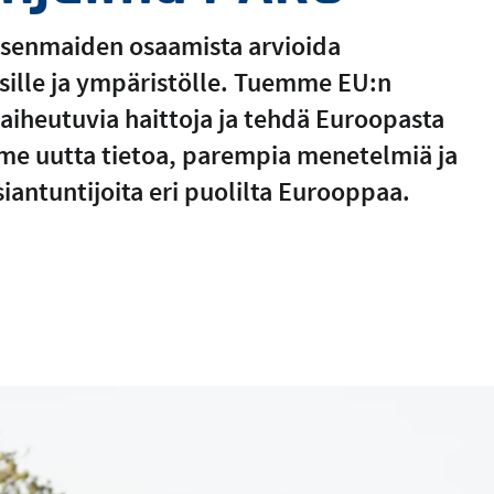
äsenmaiden osaamista arvioida
isille ja ympäristölle. Tuemme EU:n
aiheutuvia haittoja ja tehdä Euroopasta
e uutta tietoa, parempia menetelmiä ja
antuntijoita eri puolilta Eurooppaa.