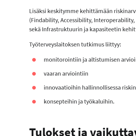
Lisäksi keskitymme kehittämään riskinarv
(Findability, Accessibility, Interoperability
sekä Infrastruktuurin ja kapasiteetin kehi
Työterveyslaitoksen tutkimus liittyy:
monitorointiin ja altistumisen arvioi
vaaran arviointiin
innovaatioihin hallinnollisessa riski
konsepteihin ja työkaluihin.
Tulokset ja vaikutt