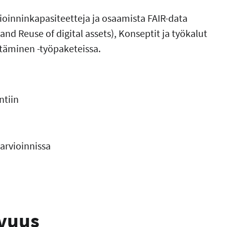
ioinninkapasiteetteja ja osaamista FAIR-data
, and Reuse of digital assets), Konseptit ja työkalut
ttäminen -työpaketeissa.
ntiin
narvioinnissa
avuus