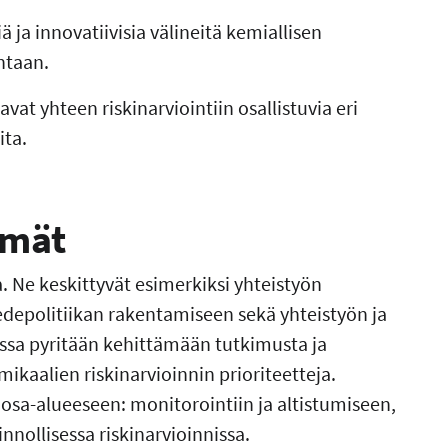
ja innovatiivisia välineitä kemiallisen
intaan.
at yhteen riskinarviointiin osallistuvia eri
ita.
lmät
 Ne keskittyvät esimerkiksi yhteistyön
iedepolitiikan rakentamiseen sekä yhteistyön ja
essa pyritään kehittämään tutkimusta ja
mikaalien riskinarvioinnin prioriteetteja.
osa-alueeseen: monitorointiin ja altistumiseen,
innollisessa riskinarvioinnissa.