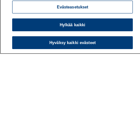
Evästeasetukset
Hylkää kaikki
Hyväksy kaikki evästeet
Työterveyslaitos
PL 40
00032 TYÖTERVEYSLAITOS
Puhelin: 030 474 1 (pvm/mpm)
Yhteystiedot
Laskutustiedot