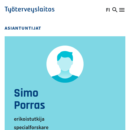
Hyppää
FI
Hae
Vaihda
Va
Työterveyslaitos
pääsisältöön
sivust
kieltä,
nykyinen
ASIANTUNTIJAT
kieli:
Simo
Porras
erikoistutkija
specialforskare