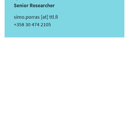
Senior Researcher
s
simo.porras
[at]
ttl.fi
ä
Puhelin
+358 30 474 2105
h
k
ö
p
o
s
t
i
o
s
o
i
t