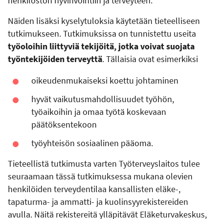
henkilöstön hyvinvointiin ja terveyteen.
Näiden lisäksi kyselytuloksia käytetään tieteelliseen
tutkimukseen. Tutkimuksissa on tunnistettu useita
työoloihin liittyviä tekijöitä, jotka voivat suojata
työntekijöiden terveyttä
. Tällaisia ovat esimerkiksi
oikeudenmukaiseksi koettu johtaminen
hyvät vaikutusmahdollisuudet työhön,
työaikoihin ja omaa työtä koskevaan
päätöksentekoon
työyhteisön sosiaalinen pääoma.
Tieteellistä tutkimusta varten Työterveyslaitos tulee
seuraamaan tässä tutkimuksessa mukana olevien
henkilöiden terveydentilaa kansallisten eläke-,
tapaturma- ja ammatti- ja kuolinsyyrekistereiden
avulla. Näitä rekistereitä ylläpitävät Eläketurvakeskus,