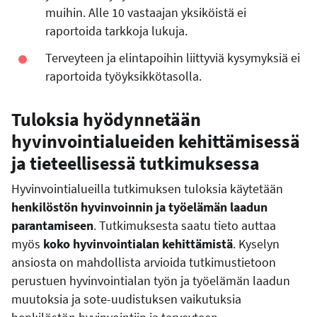
muihin. Alle 10 vastaajan yksiköistä ei
raportoida tarkkoja lukuja.
Terveyteen ja elintapoihin liittyviä kysymyksiä ei
raportoida työyksikkötasolla.
Tuloksia hyödynnetään
hyvinvointialueiden kehittämisessä
ja tieteellisessä tutkimuksessa
Hyvinvointialueilla tutkimuksen tuloksia käytetään
henkilöstön hyvinvoinnin ja työelämän laadun
parantamiseen
. Tutkimuksesta saatu tieto auttaa
myös
koko hyvinvointialan kehittämistä
. Kyselyn
ansiosta on mahdollista arvioida tutkimustietoon
perustuen hyvinvointialan työn ja työelämän laadun
muutoksia ja sote-uudistuksen vaikutuksia