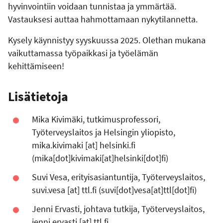
hyvinvointiin voidaan tunnistaa ja ymmärtää.
Vastauksesi auttaa hahmottamaan nykytilannetta.
Kysely käynnistyy syyskuussa 2025. Olethan mukana
vaikuttamassa työpaikkasi ja työelämän
kehittämiseen!
Lisätietoja
Mika Kivimäki, tutkimusprofessori,
Työterveyslaitos ja Helsingin yliopisto,
mika.kivimaki
[at]
helsinki.fi
(mika[dot]kivimaki[at]helsinki[dot]fi)
Suvi Vesa, erityisasiantuntija, Työterveyslaitos,
suvi.vesa
[at]
ttl.fi
(suvi[dot]vesa[at]ttl[dot]fi)
Jenni Ervasti, johtava tutkija, Työterveyslaitos,
jenni.ervasti
[at]
ttl.fi