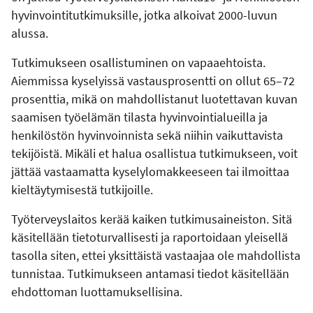
hyvinvointitutkimuksille, jotka alkoivat 2000-luvun
alussa.
Tutkimukseen osallistuminen on vapaaehtoista.
Aiemmissa kyselyissä vastausprosentti on ollut 65–72
prosenttia, mikä on mahdollistanut luotettavan kuvan
saamisen työelämän tilasta hyvinvointialueilla ja
henkilöstön hyvinvoinnista sekä niihin vaikuttavista
tekijöistä. Mikäli et halua osallistua tutkimukseen, voit
jättää vastaamatta kyselylomakkeeseen tai ilmoittaa
kieltäytymisestä tutkijoille.
Työterveyslaitos kerää kaiken tutkimusaineiston. Sitä
käsitellään tietoturvallisesti ja raportoidaan yleisellä
tasolla siten, ettei yksittäistä vastaajaa ole mahdollista
tunnistaa. Tutkimukseen antamasi tiedot käsitellään
ehdottoman luottamuksellisina.