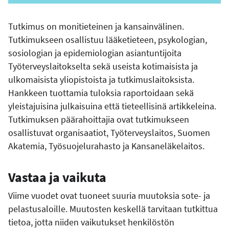
Tutkimus on monitieteinen ja kansainvälinen.
Tutkimukseen osallistuu lääketieteen, psykologian,
sosiologian ja epidemiologian asiantuntijoita
Työterveyslaitokselta sekä useista kotimaisista ja
ulkomaisista yliopistoista ja tutkimuslaitoksista.
Hankkeen tuottamia tuloksia raportoidaan sekä
yleistajuisina julkaisuina että tieteellisinä artikkeleina.
Tutkimuksen päärahoittajia ovat tutkimukseen
osallistuvat organisaatiot, Työterveyslaitos, Suomen
Akatemia, Työsuojelurahasto ja Kansaneläkelaitos.
Vastaa ja vaikuta
Viime vuodet ovat tuoneet suuria muutoksia sote- ja
pelastusaloille. Muutosten keskellä tarvitaan tutkittua
tietoa, jotta niiden vaikutukset henkilöstön