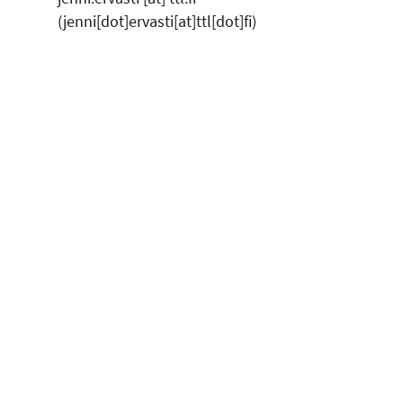
(jenni[dot]ervasti[at]ttl[dot]fi)