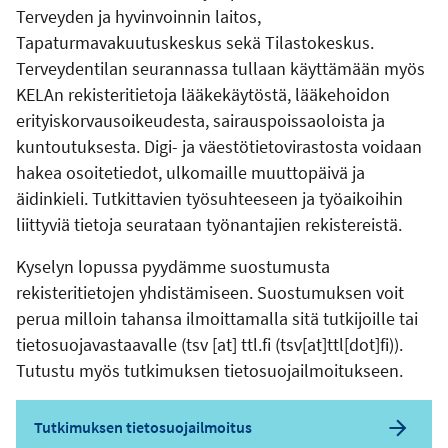
Terveyden ja hyvinvoinnin laitos,
Tapaturmavakuutuskeskus sekä Tilastokeskus.
Terveydentilan seurannassa tullaan käyttämään myös
KELAn rekisteritietoja lääkekäytöstä, lääkehoidon
erityiskorvausoikeudesta, sairauspoissaoloista ja
kuntoutuksesta. Digi- ja väestötietovirastosta voidaan
hakea osoitetiedot, ulkomaille muuttopäivä ja
äidinkieli. Tutkittavien työsuhteeseen ja työaikoihin
liittyviä tietoja seurataan työnantajien rekistereistä.
Kyselyn lopussa pyydämme suostumusta
rekisteritietojen yhdistämiseen. Suostumuksen voit
perua milloin tahansa ilmoittamalla sitä tutkijoille tai
tietosuojavastaavalle (
tsv
[at]
ttl.fi
(tsv[at]ttl[dot]fi)
).
Tutustu myös tutkimuksen tietosuojailmoitukseen.
Tutkimuksen tietosuojailmoitus