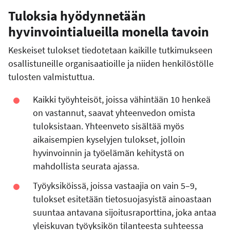
Tuloksia hyödynnetään
hyvinvointialueilla monella tavoin
Keskeiset tulokset tiedotetaan kaikille tutkimukseen
osallistuneille organisaatioille ja niiden henkilöstölle
tulosten valmistuttua.
Kaikki työyhteisöt, joissa vähintään 10 henkeä
on vastannut, saavat yhteenvedon omista
tuloksistaan. Yhteenveto sisältää myös
aikaisempien kyselyjen tulokset, jolloin
hyvinvoinnin ja työelämän kehitystä on
mahdollista seurata ajassa.
Työyksiköissä, joissa vastaajia on vain 5–9,
tulokset esitetään tietosuojasyistä ainoastaan
suuntaa antavana sijoitusraporttina, joka antaa
yleiskuvan työyksikön tilanteesta suhteessa