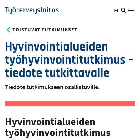
Hyppää
FI
Hae
Vaihda
Va
Työterveyslaitos
pääsisältöön
sivust
kieltä,
nykyinen
TOISTUVAT TUTKIMUKSET
kieli:
Hyvinvointialueiden
työhyvinvointitutkimus –
tiedote tutkittavalle
Tiedote tutkimukseen osallistuville.
Hyvinvointialueiden
työhyvinvointitutkimus