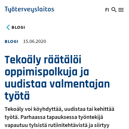
Hyppää
FI
Hae
Vaihda
Va
Työterveyslaitos
pääsisältöön
sivust
kieltä,
nykyinen
BLOGI
kieli:
15.06.2020
BLOGI
Tekoäly räätälöi
oppimispolkuja ja
uudistaa valmentajan
työtä
Tekoäly voi köyhdyttää, uudistaa tai kehittää
työtä. Parhaassa tapauksessa työntekijä
vapautuu tylsistä rutiinitehtävistä ja siirtyy