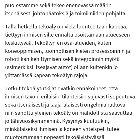
puolestamme sekä tekee enenevässä määrin
itsenäisesti johtopäätöksiä ja toimii niiden pohjalta.
Tällä hetkellä tekoäly on vielä luonteeltaan kapeaa,
tiettyyn ihmisen sille ennalta osoittamaan alueeseen
keskittyvää. Tekoälyn eri osa-alueiden, kuten
koneoppimisen, luonnollisen kielen prosessoinnin ja
robotiikan kehittymisen sekä integroinnin myötä
(esimerkiksi itseajavat autot) ollaan kuitenkin jo
ylittämässä kapean tekoälyn rajoja.
Jotkut tekoälytutkijat ovatkin ennakoineet, että
ihmisen tavoin erilaisiin tilanteisiin sujuvasti sopeutuva
sekä itsenäisesti ja laaja-alaisesti ongelmia ratkova
niin sanottu yleinen tekoäly on mahdollista saavuttaa
jo lähivuosikymmeninä. Kysymys kuuluukin,
minkälaiseksi ihmisen ja koneen yhteispeli tulee
muotoutumaan nopeasti tekoälyistyvässä