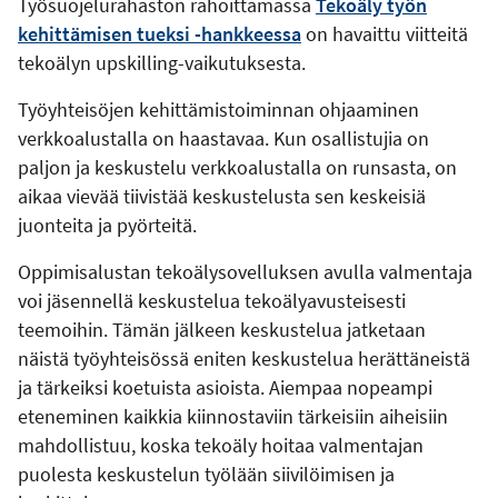
Työsuojelurahaston rahoittamassa
Tekoäly työn
kehittämisen tueksi -hankkeessa
on havaittu viitteitä
tekoälyn upskilling-vaikutuksesta.
Työyhteisöjen kehittämistoiminnan ohjaaminen
verkkoalustalla on haastavaa. Kun osallistujia on
paljon ja keskustelu verkkoalustalla on runsasta, on
aikaa vievää tiivistää keskustelusta sen keskeisiä
juonteita ja pyörteitä.
Oppimisalustan tekoälysovelluksen avulla valmentaja
voi jäsennellä keskustelua tekoälyavusteisesti
teemoihin. Tämän jälkeen keskustelua jatketaan
näistä työyhteisössä eniten keskustelua herättäneistä
ja tärkeiksi koetuista asioista. Aiempaa nopeampi
eteneminen kaikkia kiinnostaviin tärkeisiin aiheisiin
mahdollistuu, koska tekoäly hoitaa valmentajan
puolesta keskustelun työlään siivilöimisen ja