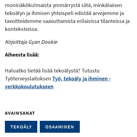
moninäkökulmaista ymmärrystä siitä, minkälainen
tekoälyn ja ihmisen yhteispeli edistää arvojemme ja
tavoitteidemme saavuttamista erilaisissa tilanteissa ja
konteksteissa.
Kirjoittaja Gyan Dookie
Aiheesta lisää:
Haluatko tietää lisää tekoälystä? Tutustu
Työterveyslaitoksen
Työ, tekoäly ja ihminen -
verkkokoulutukseen
AVAINSANAT
TEKOÄLY
OSAAMINEN