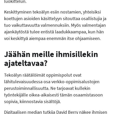
luokittelun.
Keskittyminen tekoälyn esiin nostamien, yhteisiksi
koettujen asioiden käsittelyyn sitouttaa osallistujia ja
tuo vaikuttavuutta valmennuksiin. Myös valmentajan
ajankäytöstä tulee entistä laadukkaampaa, kun hän
voi keskittyä aiempaa enemmän itse ohjaamiseen.
Jäähän meille ihmisillekin
ajateltavaa?
Tekoälyn räätälöimät oppimispolut ovat
lähitulevaisuudessa osa verkko-oppimisalustojen
perustoiminnallisuutta. Ne tarjoavat kullekin
työntekijälle oikea-aikaisesti tämän osaamistasoon
sopivia, kiinnostavia sisältöjä.
Digitaalisen median tutkija David Berry näkee ihmisen