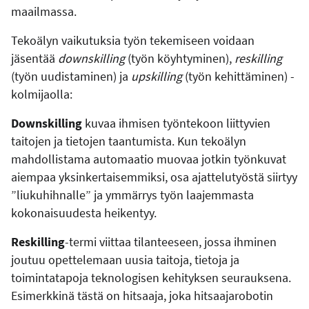
maailmassa.
Tekoälyn vaikutuksia työn tekemiseen voidaan
jäsentää
downskilling
(työn köyhtyminen),
reskilling
(työn uudistaminen) ja
upskilling
(työn kehittäminen) -
kolmijaolla:
Downskilling
kuvaa ihmisen työntekoon liittyvien
taitojen ja tietojen taantumista. Kun tekoälyn
mahdollistama automaatio muovaa jotkin työnkuvat
aiempaa yksinkertaisemmiksi, osa ajattelutyöstä siirtyy
”liukuhihnalle” ja ymmärrys työn laajemmasta
kokonaisuudesta heikentyy.
Reskilling
-termi viittaa tilanteeseen, jossa ihminen
joutuu opettelemaan uusia taitoja, tietoja ja
toimintatapoja teknologisen kehityksen seurauksena.
Esimerkkinä tästä on hitsaaja, joka hitsaajarobotin