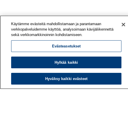
Käytämme evästeitä mahdollistamaan ja parantamaan
verkkopalveluidemme käyttöä, analysoimaan kävijäliikennettä
sekä verkkomarkkinoinnin kohdistamiseen.
Evästeasetukset
Hylkää kaikki
Työterveyslaitos
PL 40
Hyväksy kaikki evästeet
00032 TYÖTERVEYSLAITOS
Puhelin: 030 474 1 (pvm/mpm)
Yhteystiedot
Laskutustiedot
Medialle