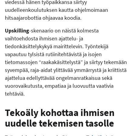
viedessä hänen työpaikkansa siirtyy
uudelleenkoulutuksen kautta ohjelmoimaan
hitsaajarobottia ohjaavaa koodia.
Upskilling
-skenaario on näistä kolmesta
vaihtoehdosta ihmisen ajattelu- ja
tiedonkäsittelykykyä mairittelevin. Työntekijä
vapautuu tylsistä rutiinitehtävistä ja isojen
tietomassojen “raakakäsittelystä” ja siirtyy tekemään
syvempää, raja-aidat ylittävää ymmärrystä ja kriittistä
ajattelua edellyttävää ongelmanratkaisua sekä
vuorovaikutusta, empatiaa ja luovuutta vaativia
tehtäviä.
Tekoäly kohottaa ihmisen
uudelle tekemisen tasolle