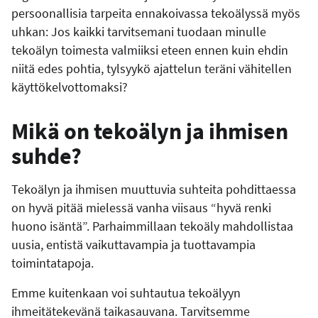
persoonallisia tarpeita ennakoivassa tekoälyssä myös
uhkan: Jos kaikki tarvitsemani tuodaan minulle
tekoälyn toimesta valmiiksi eteen ennen kuin ehdin
niitä edes pohtia, tylsyykö ajattelun teräni vähitellen
käyttökelvottomaksi?
Mikä on tekoälyn ja ihmisen
suhde?
Tekoälyn ja ihmisen muuttuvia suhteita pohdittaessa
on hyvä pitää mielessä vanha viisaus “hyvä renki
huono isäntä”. Parhaimmillaan tekoäly mahdollistaa
uusia, entistä vaikuttavampia ja tuottavampia
toimintatapoja.
Emme kuitenkaan voi suhtautua tekoälyyn
ihmeitätekevänä taikasauvana. Tarvitsemme