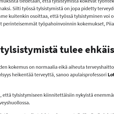
muksista tiedetään, että tylsistymistä kokevat työntek
ksi. Silti työssä tylsistymistä on jopa pidetty terve
e kuitenkin osoittaa, että työssä tylsistyminen voi o
ut perinteisemmät työpahoinvoinnin kokemukset, Pii
tylsistymistä tulee ehkäi
den kokemus on normaalia eikä aiheuta terveyshaitto
tylsyys heikentää terveyttä, sanoo apulaisprofessori
Lo
t, että tylsistymiseen kiinnitettäisiin nykyistä enem
rveyshuollossa.