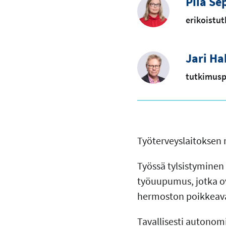
Piia Se
erikoistut
Jari H
tutkimusp
Työterveyslaitoksen
Työssä tylsistyminen 
työuupumus, jotka o
hermoston poikkeav
Tavallisesti autono