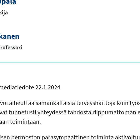
ppälä
kija
akanen
rofessori
 mediatiedote 22.1.2024
voi aiheuttaa samankaltaisia terveyshaittoja kuin työst
vat tunnetusti yhteydessä tahdosta riippumattoman 
aan toimintaan.
misen hermoston parasympaattinen toiminta aktivoitu