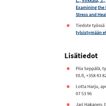
L., Virkkala, J
Examining the 
Stress and Hea
Tiedote työssä 
tylsistymään et
Lisätiedot
Piia Seppälä, t
ttl.fi
, +358 43 
Lotta Harju, a
07 53 96
Jari Hakanen, 