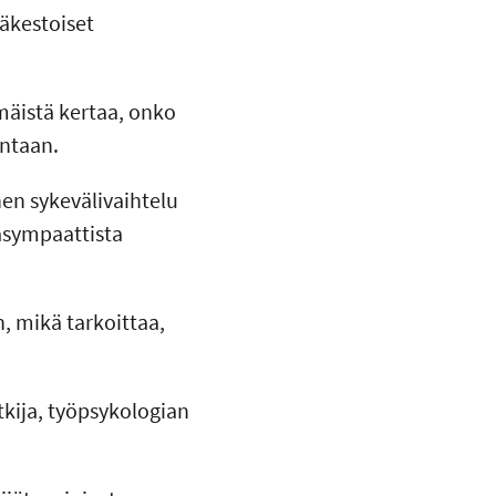
käkestoiset
mäistä kertaa, onko
intaan.
en sykevälivaihtelu
asympaattista
, mikä tarkoittaa,
tkija, työpsykologian