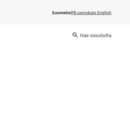
Suomeksi
På svenska
In English
Hae sivustolta