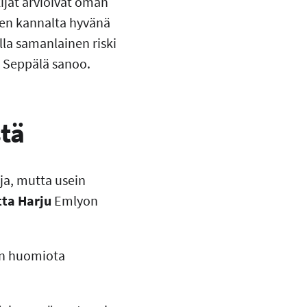
ijät arvioivat oman
yden kannalta hyvänä
lla samanlainen riski
a Seppälä sanoo.
stä
ja, mutta usein
tta Harju
Emlyon
män huomiota