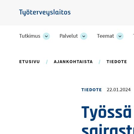
Hyppää
pääsisältöön
Työterveyslaitos
Tutkimus
Palvelut
Teemat
Tutkimus
Palvelut
Teem
-
-
-
osion
osion
osion
alakohteet
alakohteet
alako
ETUSIVU
AJANKOHTAISTA
TIEDOTE
22.01.2024
TIEDOTE
Työssä
sairas