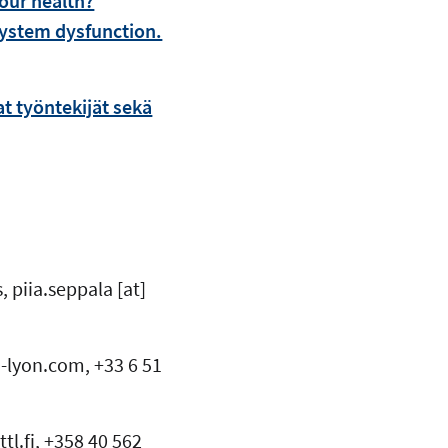
your health?
ystem dysfunction.
t työntekijät sekä
s,
piia.seppala
[at]
-lyon.com
, +33 6 51
]
ttl.fi
, +358 40 562