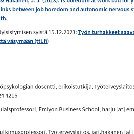
., & Hakanen, J. J. (2023). Is boredom at work bad for 
links between job boredom and autonomic nervous s
lth.
tylsistymisen syistä 15.12.2023:
Työn turhakkeet saava
tä väsymään (ttl.fi)
yöpsykologian dosentti, erikoistutkija, Työterveyslaito
824 4216
pulaisprofessori, Emlyon Business School,
harju
[at]
em
tutkimusprofessori, Työterveyslaitos,
jari.hakanen
[at