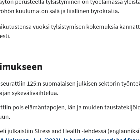
ön perusteella tylsistyminen on työelämässä yleistä,
öhön kuulumaton sälä ja liiallinen byrokratia.
vaikutustensa vuoksi tylsistymisen kokemuksia kannatt
esti.
kimukseen
seurattiin 125:n suomalaisen julkisen sektorin työnt
ajan sykevälivaihtelua.
ettiin pois elämäntapojen, iän ja muiden taustatekijöi
luun.
li julkaistiin Stress and Health -lehdessä (englanniksi