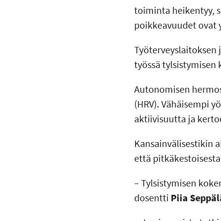
toiminta heikentyy, s
poikkeavuudet ovat y
Työterveyslaitoksen 
työssä tylsistymise
Autonomisen hermost
(HRV). Vähäisempi yö
aktiivisuutta ja kert
Kansainvälisestikin 
että pitkäkestoisesta
– Tylsistymisen kokem
dosentti
Piia Seppäl