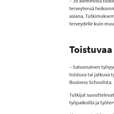
– Jo aiemmista tutki
terveytensä heikomma
asiana. Tutkimuksemm
terveydelle kuin mu
Toistuvaa 
– Satunnainen tylsyy
toistuva tai jatkuva 
Business Schoolista.
Tutkijat suositteleva
työpaikoilla ja työte