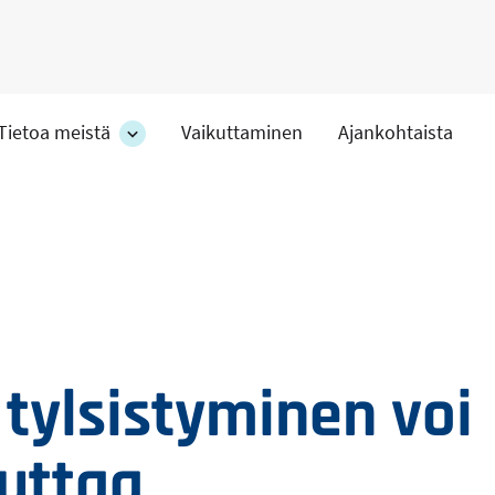
Tietoa meistä
Vaikuttaminen
Ajankohtaista
at
Tietoa
meistä
-
hteet
osion
alakohteet
 tylsistyminen voi
tuttaa