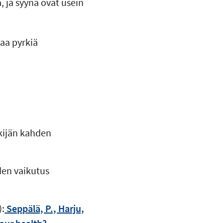
 ja syynä ovat usein
aa pyrkiä
ekijän kahden
den vaikutus
):
Seppälä, P., Harju,