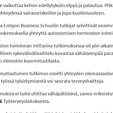
e vaikuttaa kehon edellytyksiin elpyä ja palautua. Pit
hteydessä sairausriskeihin ja jopa kuolleisuuteen.
ja Emlyon Business Schoolin tutkijat selvittivät ensim
n kokemuksella yhteyttä autonomisen hermoston toim
on toiminnan mittarina tutkimuksessa oli yön aikain
llinen sykevälivälivaihtelu kuvastaa vähäisempää par
oo elimistön kuormitustilasta.
ainutlaatuinen tutkimus osoitti yhteyden olemassaolon
 työssä tylsistymisestä voi seurata terveyshaittoja.
uksia ei tulisi ohittaa vähäpätöisinä, sanoo erikoistu
ä
Työterveyslaitoksesta.