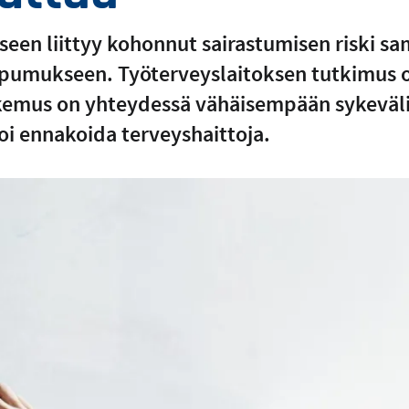
seen liittyy kohonnut sairastumisen riski s
uupumukseen. Työterveyslaitoksen tutkimus o
kemus on yhteydessä vähäisempään sykeväl
oi ennakoida terveyshaittoja.