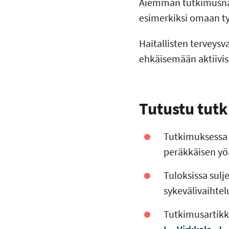
Aiemman tutkimusnäyt
esimerkiksi omaan ty
Haitallisten terveys
ehkäisemään aktiivis
Tutustu tut
Tutkimuksessa 
peräkkäisen yö
Tuloksissa sulj
sykevälivaihte
Tutkimusartikke