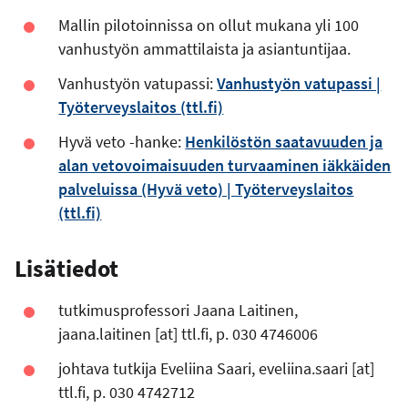
Mallin pilotoinnissa on ollut mukana yli 100
vanhustyön ammattilaista ja asiantuntijaa.
Vanhustyön vatupassi:
Vanhustyön vatupassi |
Työterveyslaitos (ttl.fi)
Hyvä veto -hanke:
Henkilöstön saatavuuden ja
alan vetovoimaisuuden turvaaminen iäkkäiden
palveluissa (Hyvä veto) | Työterveyslaitos
(ttl.fi)
Lisätiedot
tutkimusprofessori Jaana Laitinen,
jaana.laitinen
[at]
ttl.fi
, p. 030 4746006
johtava tutkija Eveliina Saari,
eveliina.saari
[at]
ttl.fi
, p. 030 4742712