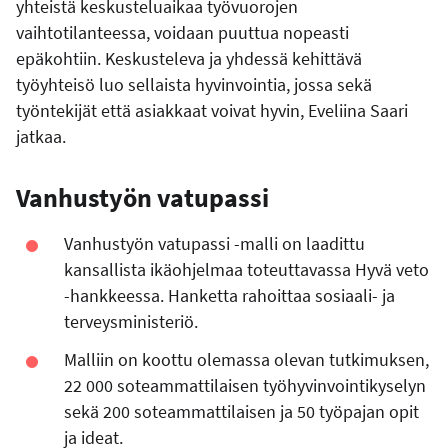
yhteistä keskusteluaikaa työvuorojen
vaihtotilanteessa, voidaan puuttua nopeasti
epäkohtiin. Keskusteleva ja yhdessä kehittävä
työyhteisö luo sellaista hyvinvointia, jossa sekä
työntekijät että asiakkaat voivat hyvin, Eveliina Saari
jatkaa.
Vanhustyön vatupassi
Vanhustyön vatupassi -malli on laadittu
kansallista ikäohjelmaa toteuttavassa Hyvä veto
-hankkeessa. Hanketta rahoittaa sosiaali- ja
terveysministeriö.
Malliin on koottu olemassa olevan tutkimuksen,
22 000 soteammattilaisen työhyvinvointikyselyn
sekä 200 soteammattilaisen ja 50 työpajan opit
ja ideat.