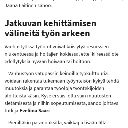
Jaana Laitinen sanoo.
Jatkuvan kehittämisen
välineitä työn arkeen
Vanhustyössä työolot voivat kriisiytyä resurssien
niukentuessa ja hoitajien kokiessa, ettei kiireessä ole
edellytyksiä hyvään hoivaan tai hoitoon.
– Vanhustyön vatupassin keinoilla työkulttuuria
voidaan rakentaa tukemaan työyhteisön kykyä tehdä
muutoksia ja parantaa työoloja työntekijöiden
aloitteista käsin. Kyse ei saisi olla vain muutosten
sietämisestä ja niihin sopeutumisesta, sanoo johtava
tutkija
Eveliina Saari
.
– Pienilläkin parannuksilla, vaikkapa lisäämällä