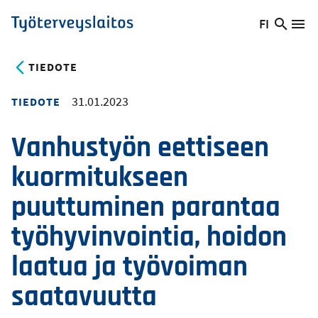
Hyppää
FI
Hae
Vaihda
Va
Työterveyslaitos
pääsisältöön
sivust
kieltä,
nykyinen
TIEDOTE
kieli:
31.01.2023
TIEDOTE
Vanhustyön eettiseen
kuormitukseen
puuttuminen parantaa
työhyvinvointia, hoidon
laatua ja työvoiman
saatavuutta