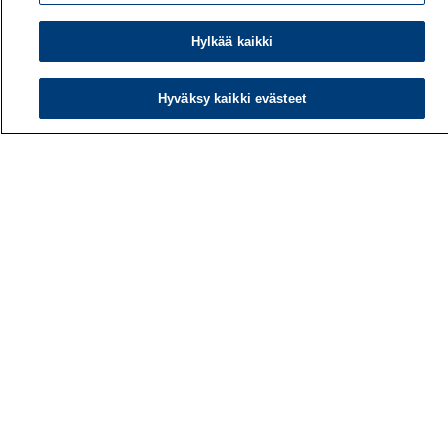
Hylkää kaikki
Hyväksy kaikki evästeet
Työterveyslaitos
PL 40
00032 TYÖTERVEYSLAITOS
Puhelin: 030 474 1 (pvm/mpm)
Yhteystiedot
Laskutustiedot
Medialle
Tietoa meistä
Avoimet työpaikat
Tilaa uutiskirje
Hae sivustolta
Tutkimus