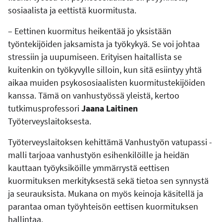
sosiaalista ja eettistä kuormitusta.
– Eettinen kuormitus heikentää jo yksistään
työntekijöiden jaksamista ja työkykyä. Se voi johtaa
stressiin ja uupumiseen. Erityisen haitallista se
kuitenkin on työkyvylle silloin, kun sitä esiintyy yhtä
aikaa muiden psykososiaalisten kuormitustekijöiden
kanssa. Tämä on vanhustyössä yleistä, kertoo
tutkimusprofessori
Jaana Laitinen
Työterveyslaitoksesta.
Työterveyslaitoksen kehittämä Vanhustyön vatupassi -
malli tarjoaa vanhustyön esihenkilöille ja heidän
kauttaan työyksiköille ymmärrystä eettisen
kuormituksen merkityksestä sekä tietoa sen synnystä
ja seurauksista. Mukana on myös keinoja käsitellä ja
parantaa oman työyhteisön eettisen kuormituksen
hallintaa.