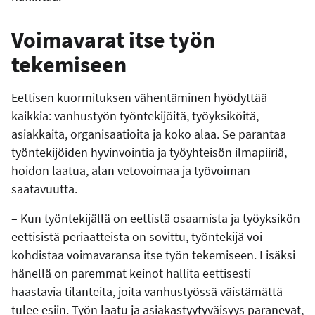
Voimavarat itse työn
tekemiseen
Eettisen kuormituksen vähentäminen hyödyttää
kaikkia: vanhustyön työntekijöitä, työyksiköitä,
asiakkaita, organisaatioita ja koko alaa. Se parantaa
työntekijöiden hyvinvointia ja työyhteisön ilmapiiriä,
hoidon laatua, alan vetovoimaa ja työvoiman
saatavuutta.
– Kun työntekijällä on eettistä osaamista ja työyksikön
eettisistä periaatteista on sovittu, työntekijä voi
kohdistaa voimavaransa itse työn tekemiseen. Lisäksi
hänellä on paremmat keinot hallita eettisesti
haastavia tilanteita, joita vanhustyössä väistämättä
tulee esiin. Työn laatu ja asiakastyytyväisyys paranevat,