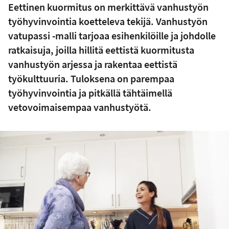
Eettinen kuormitus on merkittävä vanhustyön
työhyvinvointia koetteleva tekijä. Vanhustyön
vatupassi -malli tarjoaa esihenkilöille ja johdolle
ratkaisuja, joilla hillitä eettistä kuormitusta
vanhustyön arjessa ja rakentaa eettistä
työkulttuuria. Tuloksena on parempaa
työhyvinvointia ja pitkällä tähtäimellä
vetovoimaisempaa vanhustyötä.