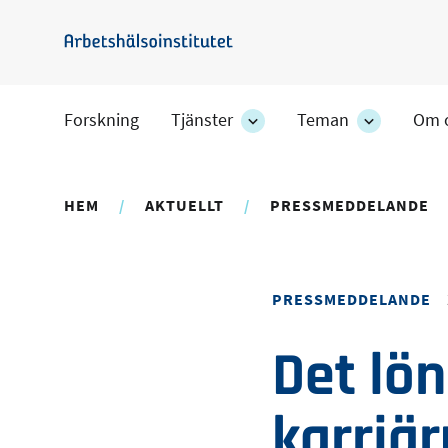
Hoppa
till
Arbetshälsoinstitutet
huvudinnehåll
Forskning
Tjänster
Teman
Om 
Tjänster
Teman
-
-
avdelningens
avdelning
undersidor
undersido
HEM
AKTUELLT
PRESSMEDDELANDE
PRESSMEDDELANDE
Det lön
karriär