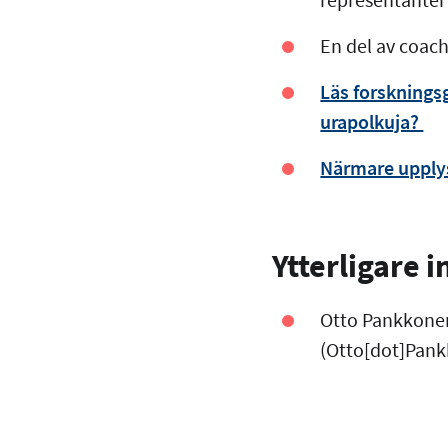
En del av coac
Läs forskningsg
urapolkuja?
Närmare upplys
Ytterligare 
Otto Pankkonen
(Otto[dot]Pankk