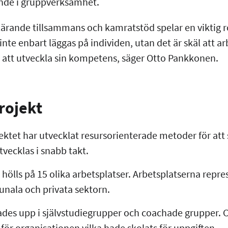
ande i gruppverksamhet.
lärande tillsammans och kamratstöd spelar en viktig rol
inte enbart läggas på individen, utan det är skäl att ar
da att utveckla sin kompetens, säger Otto Pankkonen.
rojekt
ktet har utvecklat resursorienterade metoder för att s
tvecklas i snabb takt.
ölls på 15 olika arbetsplatser. Arbetsplatserna repr
unala och privata sektorn.
ades upp i självstudiegrupper och coachade grupper. 
för organisationen vilka hade skolats för uppgiften.