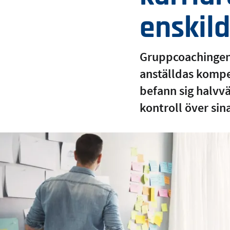
enskil
Gruppcoachingen p
anställdas kompe
befann sig halvv
kontroll över sina