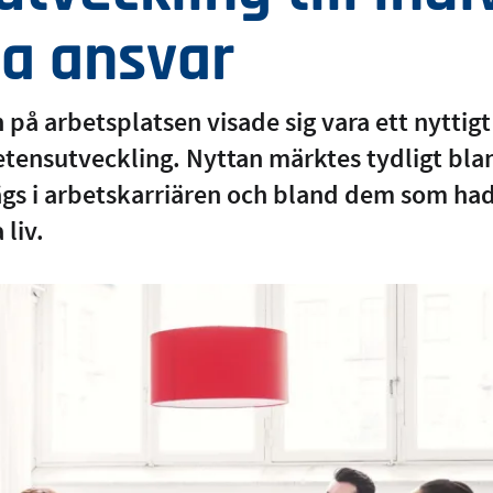
da ansvar
å arbetsplatsen visade sig vara ett nyttigt 
tensutveckling. Nyttan märktes tydligt bl
ägs i arbetskarriären och bland dem som ha
 liv.