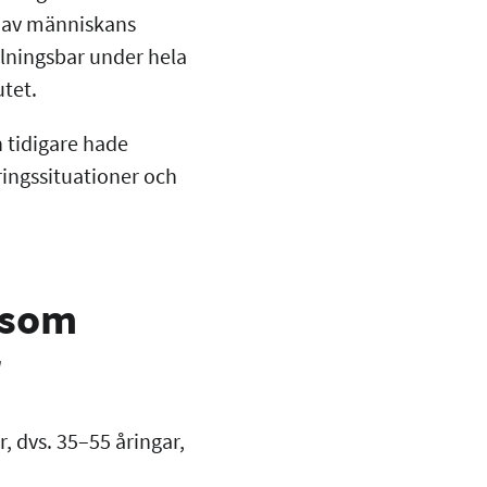
l av människans
llningsbar under hela
utet.
 tidigare hade
ringssituationer och
 som
r
, dvs. 35–55 åringar,