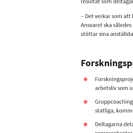
resultat som deltag
– Det verkar som att 
Ansvaret ska således 
stöttar sina anställ
Forskningsp
Forskningsproje
arbetsliv som u
Gruppcoaching h
statliga, komm
Deltagarna del
representanter 