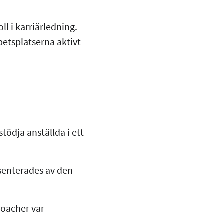
l i karriärledning.
betsplatserna aktivt
tödja anställda i ett
esenterades av den
Coacher var