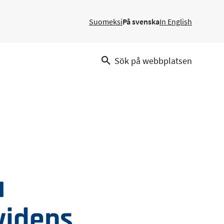
Suomeksi
På svenska
In English
Sök på webbplatsen
a
ividens