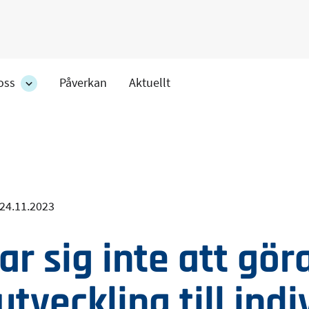
oss
Påverkan
Aktuellt
Om
oss
ens
-
r
avdelningens
undersidor
24.11.2023
ar sig inte att gör
utveckling till ind