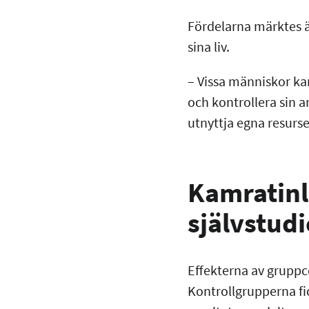
Fördelarna märktes ä
sina liv.
– Vissa människor ka
och kontrollera sin a
utnyttja egna resurs
Kamratinl
självstudi
Effekterna av gruppc
Kontrollgrupperna fick