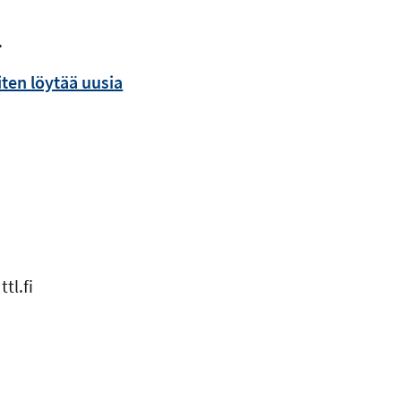
.
iten löytää uusia
]
ttl.fi