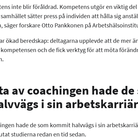
ens inte blir föråldrad. Kompetens utgör en viktig de
amhället sätter press på individen att hålla sig anstä
n, säger forskare Otto Pankkonen på Arbetshälsoinstit
ar ökad beredskap: deltagarna upplevde att de mer än
 kompetensen och de fick verktyg för att möta föränd
n.
tta av coachingen hade de
lvvägs i sin arbetskarriä
ingen hade de som kommit halvvägs i sin arbetskarriär
lutat studierna redan en tid sedan.