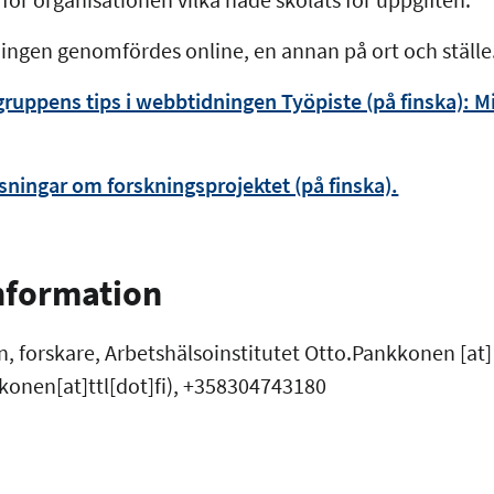
hingen genomfördes online, en annan på ort och ställe
ruppens tips i webbtidningen Työpiste (på finska): M
ningar om forskningsprojektet (på finska).
information
, forskare, Arbetshälsoinstitutet
Otto.Pankkonen
[at
onen[at]ttl[dot]fi)
, +358304743180