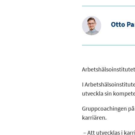
Otto P
Arbetshälsoinstitut
I Arbetshälsoinstitut
utveckla sin kompete
Gruppcoachingen på a
karriären.
– Att utvecklas i karri